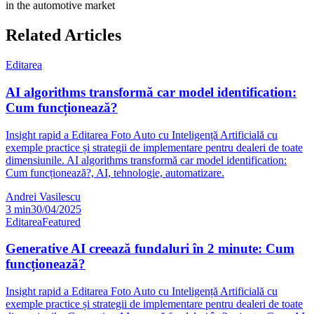
in the automotive market
Related Articles
Editarea
AI algorithms transformă car model identification:
Cum funcționează?
Insight rapid a Editarea Foto Auto cu Inteligență Artificială cu
exemple practice și strategii de implementare pentru dealeri de toate
dimensiunile. AI algorithms transformă car model identification:
Cum funcționează?, AI, tehnologie, automatizare.
Andrei Vasilescu
3
min
30/04/2025
Editarea
Featured
Generative AI creează fundaluri în 2 minute: Cum
funcționează?
Insight rapid a Editarea Foto Auto cu Inteligență Artificială cu
exemple practice și strategii de implementare pentru dealeri de toate