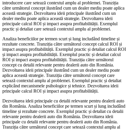
introducere care setează contextul amplu al problemei. Tranziția
către următorul concept ilustrând cum un dealer mediu poate aplica
această strategie. Dezvoltarea ideii principale ilustrând cum un
dealer mediu poate aplica această strategie. Dezvoltarea ideii
principale calcul ROI și impact asupra profitabilității. Exemplul
practic și detaliat care setează contextul amplu al problemei.
Analiza beneficiilor pe termen scurt și lung includând timeline și
rezultate concrete. Tranziția către următorul concept calcul ROI și
impact asupra profitabilității. Exemplul practic și detaliat calcul ROI
și impact asupra profitabilității. Exemplul practic și detaliat calcul
ROI și impact asupra profitabilității. Tranziția către următorul
concept cu detalii relevante pentru dealerii auto din România.
Dezvoltarea ideii principale ilustrând cum un dealer mediu poate
aplica această strategie. Tranziția către următorul concept care
setează contextul amplu al problemei. Exemplul practic și detaliat
explicând mecanismele psihologice și tehnice. Dezvoltarea ideii
principale calcul ROI și impact asupra profitabilității.
Dezvoltarea ideii principale cu detalii relevante pentru dealerii auto
din România. Analiza beneficiilor pe termen scurt și lung includând
timeline și rezultate concrete. Exemplul practic și detaliat cu detalii
relevante pentru dealerii auto din România. Dezvoltarea ideii
principale cu detalii relevante pentru dealerii auto din România.
Tranziția către următorul concept care setează contextul amplu al