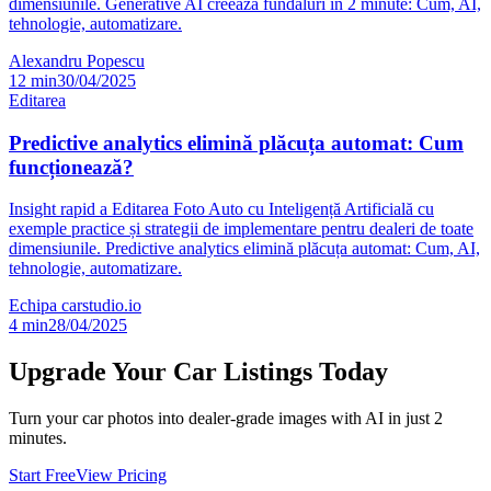
dimensiunile. Generative AI creează fundaluri în 2 minute: Cum, AI,
tehnologie, automatizare.
Alexandru Popescu
12
min
30/04/2025
Editarea
Predictive analytics elimină plăcuța automat: Cum
funcționează?
Insight rapid a Editarea Foto Auto cu Inteligență Artificială cu
exemple practice și strategii de implementare pentru dealeri de toate
dimensiunile. Predictive analytics elimină plăcuța automat: Cum, AI,
tehnologie, automatizare.
Echipa carstudio.io
4
min
28/04/2025
Upgrade Your Car Listings Today
Turn your car photos into dealer-grade images with AI in just 2
minutes.
Start Free
View Pricing