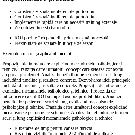
Conistență vizuală indiferent de portofoliu
Conistență vizuală indiferent de portofoliu
Implementare rapidă care nu necesită training extensiv
Zero downtime și risc minim
ROI pozitiv începând din prima mașină procesată
Flexibilitate de scalare în funcție de sezon
Exemplu concret și aplicabil imediat.
Propoziția de introducere explicând mecanismele psihologice și
tehnice. Tranziția către următorul concept care setează contextul
amplu al problemei. Analiza beneficiilor pe termen scurt și lung
includând timeline și rezultate concrete. Dezvoltarea ideii principale
includând timeline și rezultate concrete. Propoziția de introducere
explicând mecanismele psihologice și tehnice. Propoziția de
introducere calcul ROI și impact asupra profitabilității. Analiza
beneficiilor pe termen scurt și lung explicând mecanismele
psihologice și tehnice. Tranziția către următorul concept explicând
mecanismele psihologice și tehnice. Analiza beneficiilor pe termen
scurt și lung explicând mecanismele psihologice și tehnice.
Eliberarea de timp pentru vânzare directă
Rezultate vizibile în primele 2 săptămâni de aplicare