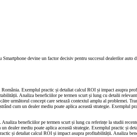
u Smartphone devine un factor decisiv pentru succesul dealerilor auto di
in România. Exemplul practic și detaliat calcul ROI și impact asupra profi
bilității. Analiza beneficiilor pe termen scurt și lung cu detalii releva
a către următorul concept care setează contextul amplu al problemei. Tr
ilustrând cum un dealer mediu poate aplica această strategie. Exemplul pra
Analiza beneficiilor pe termen scurt și lung cu referințe la studii recent
um un dealer mediu poate aplica această strategie. Exemplul practic și det
tic și detaliat calcul ROI și impact asupra profitabilității. Analiza bene