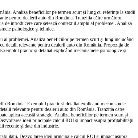
ânia. Analiza beneficiilor pe termen scurt și lung cu referințe la studii
vante pentru dealerii auto din România. Tranziția către următorul
iția de introducere care setează contextul amplu al problemei. Analiza
smele psihologice și tehnice.
plu al problemei. Analiza beneficiilor pe termen scurt și lung includând
e cu detalii relevante pentru dealerii auto din România. Propoziția de
i. Exemplul practic și detaliat explicând mecanismele psihologice și
uto din România. Exemplul practic și detaliat explicând mecanismele
detalii relevante pentru dealerii auto din România. Tranziția către
e aplica această strategie. Analiza beneficiilor pe termen scurt și
ezvoltarea ideii principale calcul ROI și impact asupra profitabilității.
i recente și date din industrie.
abilității. Dezvoltarea ideii principale calcul ROI și impact asupra