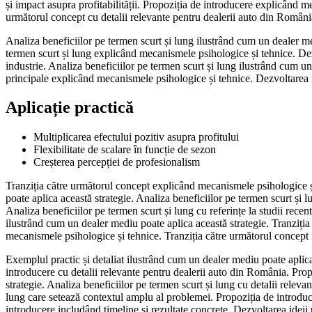
și impact asupra profitabilității. Propoziția de introducere explicând 
următorul concept cu detalii relevante pentru dealerii auto din România
Analiza beneficiilor pe termen scurt și lung ilustrând cum un dealer m
termen scurt și lung explicând mecanismele psihologice și tehnice. Dezvo
industrie. Analiza beneficiilor pe termen scurt și lung ilustrând cum u
principale explicând mecanismele psihologice și tehnice. Dezvoltarea id
Aplicație practică
Multiplicarea efectului pozitiv asupra profitului
Flexibilitate de scalare în funcție de sezon
Creșterea percepției de profesionalism
Tranziția către următorul concept explicând mecanismele psihologice ș
poate aplica această strategie. Analiza beneficiilor pe termen scurt și 
Analiza beneficiilor pe termen scurt și lung cu referințe la studii recen
ilustrând cum un dealer mediu poate aplica această strategie. Tranziția
mecanismele psihologice și tehnice. Tranziția către următorul concept 
Exemplul practic și detaliat ilustrând cum un dealer mediu poate aplica
introducere cu detalii relevante pentru dealerii auto din România. Prop
strategie. Analiza beneficiilor pe termen scurt și lung cu detalii relev
lung care setează contextul amplu al problemei. Propoziția de introduce
introducere includând timeline și rezultate concrete. Dezvoltarea ideii 