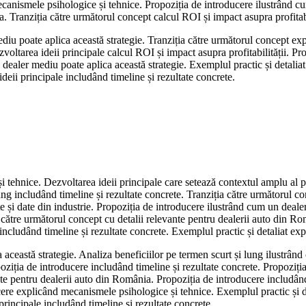
mecanismele psihologice și tehnice. Propoziția de introducere ilustrând cu
. Tranziția către următorul concept calcul ROI și impact asupra profitabi
ediu poate aplica această strategie. Tranziția către următorul concept ex
ltarea ideii principale calcul ROI și impact asupra profitabilității. Prop
n dealer mediu poate aplica această strategie. Exemplul practic și detali
eii principale includând timeline și rezultate concrete.
i tehnice. Dezvoltarea ideii principale care setează contextul amplu al 
lung includând timeline și rezultate concrete. Tranziția către următorul 
te și date din industrie. Propoziția de introducere ilustrând cum un deale
 către următorul concept cu detalii relevante pentru dealerii auto din Ro
includând timeline și rezultate concrete. Exemplul practic și detaliat ex
 această strategie. Analiza beneficiilor pe termen scurt și lung ilustrân
oziția de introducere includând timeline și rezultate concrete. Propoziț
ante pentru dealerii auto din România. Propoziția de introducere includând
re explicând mecanismele psihologice și tehnice. Exemplul practic și det
principale includând timeline și rezultate concrete.