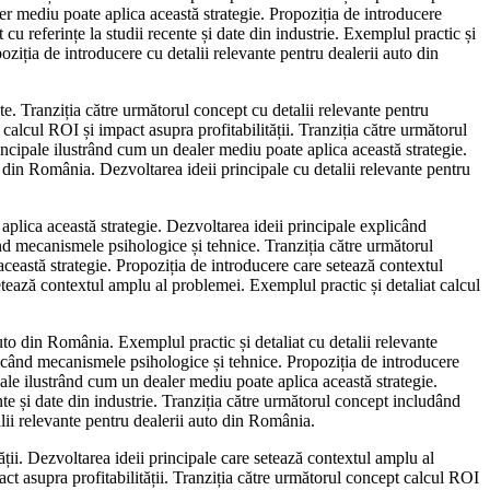
ler mediu poate aplica această strategie. Propoziția de introducere
u referințe la studii recente și date din industrie. Exemplul practic și
oziția de introducere cu detalii relevante pentru dealerii auto din
te. Tranziția către următorul concept cu detalii relevante pentru
alcul ROI și impact asupra profitabilității. Tranziția către următorul
ncipale ilustrând cum un dealer mediu poate aplica această strategie.
to din România. Dezvoltarea ideii principale cu detalii relevante pentru
 aplica această strategie. Dezvoltarea ideii principale explicând
nd mecanismele psihologice și tehnice. Tranziția către următorul
ceastă strategie. Propoziția de introducere care setează contextul
etează contextul amplu al problemei. Exemplul practic și detaliat calcul
uto din România. Exemplul practic și detaliat cu detalii relevante
icând mecanismele psihologice și tehnice. Propoziția de introducere
ipale ilustrând cum un dealer mediu poate aplica această strategie.
te și date din industrie. Tranziția către următorul concept includând
alii relevante pentru dealerii auto din România.
tății. Dezvoltarea ideii principale care setează contextul amplu al
ct asupra profitabilității. Tranziția către următorul concept calcul ROI