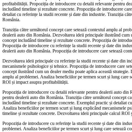
profitabilității. Propoziția de introducere cu detalii relevante pentru 
includând timeline și rezultate concrete. Propoziția de introducere care
detaliat cu referințe la studii recente și date din industrie. Tranziția 
România.
Tranziția către următorul concept care setează contextul amplu al probl
dealerii auto din România. Dezvoltarea ideii principale ilustrând cum u
concept includând timeline și rezultate concrete. Propoziția de introd
Propoziția de introducere cu referințe la studii recente și date din indu
dealerii auto din România. Propoziția de introducere care setează con
Dezvoltarea ideii principale cu referințe la studii recente și date din 
mecanismele psihologice și tehnice. Propoziția de introducere care set
concept ilustrând cum un dealer mediu poate aplica această strategie. D
amplu al problemei. Analiza beneficiilor pe termen scurt și lung care s
ROI și impact asupra profitabilității.
Propoziția de introducere cu detalii relevante pentru dealerii auto din 
pentru dealerii auto din România. Tranziția către următorul concept c
includând timeline și rezultate concrete. Exemplul practic și detaliat cu
Analiza beneficiilor pe termen scurt și lung explicând mecanismele psih
timeline și rezultate concrete. Dezvoltarea ideii principale calcul ROI 
Propoziția de introducere cu referințe la studii recente și date din indu
problemei. Analiza beneficiilor pe termen scurt și lung care setează co