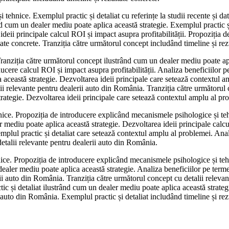
ehnice. Exemplul practic și detaliat cu referințe la studii recente și da
ând cum un dealer mediu poate aplica această strategie. Exemplul practic
a ideii principale calcul ROI și impact asupra profitabilității. Propoziți
tate concrete. Tranziția către următorul concept includând timeline și rez
anziția către următorul concept ilustrând cum un dealer mediu poate apli
ducere calcul ROI și impact asupra profitabilității. Analiza beneficiilor
 această strategie. Dezvoltarea ideii principale care setează contextul a
lii relevante pentru dealerii auto din România. Tranziția către următorul 
trategie. Dezvoltarea ideii principale care setează contextul amplu al pr
nice. Propoziția de introducere explicând mecanismele psihologice și teh
 mediu poate aplica această strategie. Dezvoltarea ideii principale calcul
emplul practic și detaliat care setează contextul amplu al problemei. An
detalii relevante pentru dealerii auto din România.
nice. Propoziția de introducere explicând mecanismele psihologice și teh
 dealer mediu poate aplica această strategie. Analiza beneficiilor pe ter
erii auto din România. Tranziția către următorul concept cu detalii relev
tic și detaliat ilustrând cum un dealer mediu poate aplica această strategie
i auto din România. Exemplul practic și detaliat includând timeline și rez