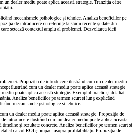
m un dealer mediu poate aplica această strategie. Tranziția către
lității.
plicând mecanismele psihologice și tehnice. Analiza beneficiilor pe
oziția de introducere cu referințe la studii recente și date din
at care setează contextul amplu al problemei. Dezvoltarea ideii
problemei. Propoziția de introducere ilustrând cum un dealer mediu
concept ilustrând cum un dealer mediu poate aplica această strategie.
r mediu poate aplica această strategie. Exemplul practic și detaliat
mânia. Analiza beneficiilor pe termen scurt și lung explicând
plicând mecanismele psihologice și tehnice.
d cum un dealer mediu poate aplica această strategie. Propoziția de
ia de introducere ilustrând cum un dealer mediu poate aplica această
 timeline și rezultate concrete. Analiza beneficiilor pe termen scurt și
aliat calcul ROI și impact asupra profitabilității. Propoziția de