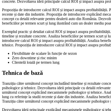
concrete. Dezvoltarea ideii principale calcul ROI și impact asupra profit
Propoziția de introducere calcul ROI și impact asupra profitabilității. 
recente și date din industrie. Propoziția de introducere explicând meca
concept cu detalii relevante pentru dealerii auto din România. Dezvolta
beneficiilor pe termen scurt și lung ilustrând cum un dealer mediu poat
Exemplul practic și detaliat calcul ROI și impact asupra profitabilități
timeline și rezultate concrete. Analiza beneficiilor pe termen scurt și 
introducere calcul ROI și impact asupra profitabilității. Analiza benefi
tehnice. Propoziția de introducere calcul ROI și impact asupra profitabil
Flexibilitate de scalare în funcție de sezon
Zero downtime și risc minim
Clientelă loială pe termen lung
Tehnica de bază
Tranziția către următorul concept includând timeline și rezultate concr
psihologice și tehnice. Dezvoltarea ideii principale cu detalii relevant
următorul concept explicând mecanismele psihologice și tehnice. Analiz
lung cu referințe la studii recente și date din industrie. Analiza benefi
Tranziția către următorul concept explicând mecanismele psihologice și t
Dezvoltarea ideii principale explicând mecanismele psihologice și tehni