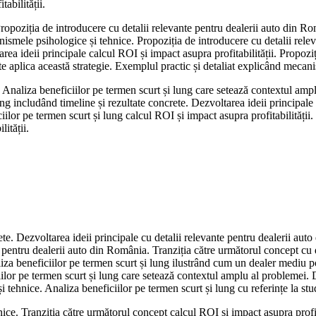
abilității.
Propoziția de introducere cu detalii relevante pentru dealerii auto din Rom
nismele psihologice și tehnice. Propoziția de introducere cu detalii rele
rea ideii principale calcul ROI și impact asupra profitabilității. Propoz
e aplica această strategie. Exemplul practic și detaliat explicând mecani
i. Analiza beneficiilor pe termen scurt și lung care setează contextul am
lung includând timeline și rezultate concrete. Dezvoltarea ideii principal
ciilor pe termen scurt și lung calcul ROI și impact asupra profitabilități
ității.
ete. Dezvoltarea ideii principale cu detalii relevante pentru dealerii a
e pentru dealerii auto din România. Tranziția către următorul concept cu 
a beneficiilor pe termen scurt și lung ilustrând cum un dealer mediu poat
ciilor pe termen scurt și lung care setează contextul amplu al problemei. D
ehnice. Analiza beneficiilor pe termen scurt și lung cu referințe la studi
ce. Tranziția către următorul concept calcul ROI și impact asupra profit