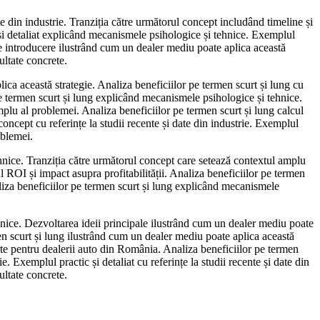
te din industrie. Tranziția către următorul concept includând timeline și
 și detaliat explicând mecanismele psihologice și tehnice. Exemplul
a de introducere ilustrând cum un dealer mediu poate aplica această
ultate concrete.
ca această strategie. Analiza beneficiilor pe termen scurt și lung cu
 pe termen scurt și lung explicând mecanismele psihologice și tehnice.
mplu al problemei. Analiza beneficiilor pe termen scurt și lung calcul
concept cu referințe la studii recente și date din industrie. Exemplul
oblemei.
nice. Tranziția către următorul concept care setează contextul amplu
 ROI și impact asupra profitabilității. Analiza beneficiilor pe termen
aliza beneficiilor pe termen scurt și lung explicând mecanismele
nice. Dezvoltarea ideii principale ilustrând cum un dealer mediu poate
men scurt și lung ilustrând cum un dealer mediu poate aplica această
ante pentru dealerii auto din România. Analiza beneficiilor pe termen
. Exemplul practic și detaliat cu referințe la studii recente și date din
ultate concrete.