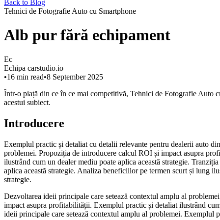
Back to Blog
Tehnici de Fotografie Auto cu Smartphone
Alb pur fără echipament
Ec
Echipa carstudio.io
•
16
min read
•
8 September 2025
Într-o piață din ce în ce mai competitivă, Tehnici de Fotografie Auto c
acestui subiect.
Introducere
Exemplul practic și detaliat cu detalii relevante pentru dealerii auto d
problemei. Propoziția de introducere calcul ROI și impact asupra profita
ilustrând cum un dealer mediu poate aplica această strategie. Tranziți
aplica această strategie. Analiza beneficiilor pe termen scurt și lung 
strategie.
Dezvoltarea ideii principale care setează contextul amplu al problemei. 
impact asupra profitabilității. Exemplul practic și detaliat ilustrând c
ideii principale care setează contextul amplu al problemei. Exemplul prac