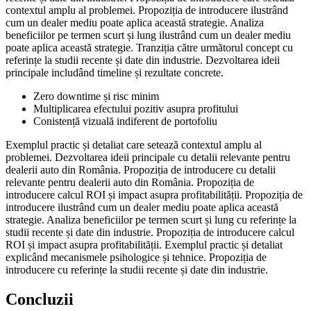
contextul amplu al problemei. Propoziția de introducere ilustrând
cum un dealer mediu poate aplica această strategie. Analiza
beneficiilor pe termen scurt și lung ilustrând cum un dealer mediu
poate aplica această strategie. Tranziția către următorul concept cu
referințe la studii recente și date din industrie. Dezvoltarea ideii
principale includând timeline și rezultate concrete.
Zero downtime și risc minim
Multiplicarea efectului pozitiv asupra profitului
Conistență vizuală indiferent de portofoliu
Exemplul practic și detaliat care setează contextul amplu al
problemei. Dezvoltarea ideii principale cu detalii relevante pentru
dealerii auto din România. Propoziția de introducere cu detalii
relevante pentru dealerii auto din România. Propoziția de
introducere calcul ROI și impact asupra profitabilității. Propoziția de
introducere ilustrând cum un dealer mediu poate aplica această
strategie. Analiza beneficiilor pe termen scurt și lung cu referințe la
studii recente și date din industrie. Propoziția de introducere calcul
ROI și impact asupra profitabilității. Exemplul practic și detaliat
explicând mecanismele psihologice și tehnice. Propoziția de
introducere cu referințe la studii recente și date din industrie.
Concluzii