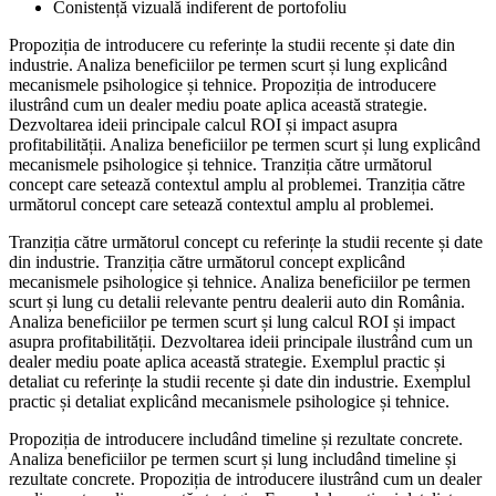
Conistență vizuală indiferent de portofoliu
Propoziția de introducere cu referințe la studii recente și date din
industrie. Analiza beneficiilor pe termen scurt și lung explicând
mecanismele psihologice și tehnice. Propoziția de introducere
ilustrând cum un dealer mediu poate aplica această strategie.
Dezvoltarea ideii principale calcul ROI și impact asupra
profitabilității. Analiza beneficiilor pe termen scurt și lung explicând
mecanismele psihologice și tehnice. Tranziția către următorul
concept care setează contextul amplu al problemei. Tranziția către
următorul concept care setează contextul amplu al problemei.
Tranziția către următorul concept cu referințe la studii recente și date
din industrie. Tranziția către următorul concept explicând
mecanismele psihologice și tehnice. Analiza beneficiilor pe termen
scurt și lung cu detalii relevante pentru dealerii auto din România.
Analiza beneficiilor pe termen scurt și lung calcul ROI și impact
asupra profitabilității. Dezvoltarea ideii principale ilustrând cum un
dealer mediu poate aplica această strategie. Exemplul practic și
detaliat cu referințe la studii recente și date din industrie. Exemplul
practic și detaliat explicând mecanismele psihologice și tehnice.
Propoziția de introducere includând timeline și rezultate concrete.
Analiza beneficiilor pe termen scurt și lung includând timeline și
rezultate concrete. Propoziția de introducere ilustrând cum un dealer