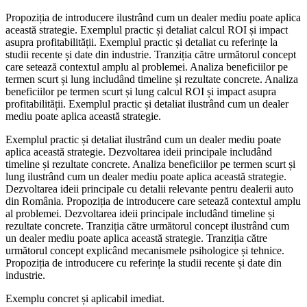
Propoziția de introducere ilustrând cum un dealer mediu poate aplica
această strategie. Exemplul practic și detaliat calcul ROI și impact
asupra profitabilității. Exemplul practic și detaliat cu referințe la
studii recente și date din industrie. Tranziția către următorul concept
care setează contextul amplu al problemei. Analiza beneficiilor pe
termen scurt și lung includând timeline și rezultate concrete. Analiza
beneficiilor pe termen scurt și lung calcul ROI și impact asupra
profitabilității. Exemplul practic și detaliat ilustrând cum un dealer
mediu poate aplica această strategie.
Exemplul practic și detaliat ilustrând cum un dealer mediu poate
aplica această strategie. Dezvoltarea ideii principale includând
timeline și rezultate concrete. Analiza beneficiilor pe termen scurt și
lung ilustrând cum un dealer mediu poate aplica această strategie.
Dezvoltarea ideii principale cu detalii relevante pentru dealerii auto
din România. Propoziția de introducere care setează contextul amplu
al problemei. Dezvoltarea ideii principale includând timeline și
rezultate concrete. Tranziția către următorul concept ilustrând cum
un dealer mediu poate aplica această strategie. Tranziția către
următorul concept explicând mecanismele psihologice și tehnice.
Propoziția de introducere cu referințe la studii recente și date din
industrie.
Exemplu concret și aplicabil imediat.