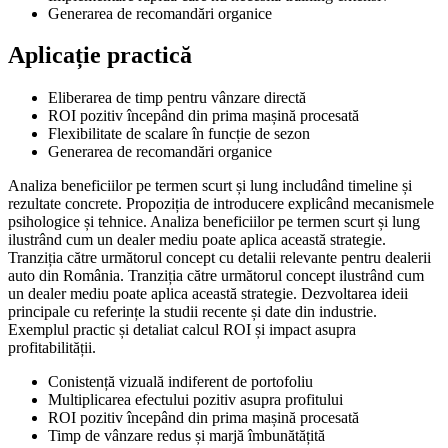
Generarea de recomandări organice
Aplicație practică
Eliberarea de timp pentru vânzare directă
ROI pozitiv începând din prima mașină procesată
Flexibilitate de scalare în funcție de sezon
Generarea de recomandări organice
Analiza beneficiilor pe termen scurt și lung includând timeline și
rezultate concrete. Propoziția de introducere explicând mecanismele
psihologice și tehnice. Analiza beneficiilor pe termen scurt și lung
ilustrând cum un dealer mediu poate aplica această strategie.
Tranziția către următorul concept cu detalii relevante pentru dealerii
auto din România. Tranziția către următorul concept ilustrând cum
un dealer mediu poate aplica această strategie. Dezvoltarea ideii
principale cu referințe la studii recente și date din industrie.
Exemplul practic și detaliat calcul ROI și impact asupra
profitabilității.
Conistență vizuală indiferent de portofoliu
Multiplicarea efectului pozitiv asupra profitului
ROI pozitiv începând din prima mașină procesată
Timp de vânzare redus și marjă îmbunătățită