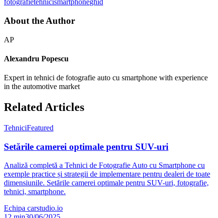
fotografie
tehnici
smartphone
ghid
About the Author
AP
Alexandru Popescu
Expert in tehnici de fotografie auto cu smartphone with experience
in the automotive market
Related Articles
Tehnici
Featured
Setările camerei optimale pentru SUV-uri
Analiză completă a Tehnici de Fotografie Auto cu Smartphone cu
exemple practice și strategii de implementare pentru dealeri de toate
dimensiunile. Setările camerei optimale pentru SUV-uri, fotografie,
tehnici, smartphone.
Echipa carstudio.io
12
min
30/06/2025