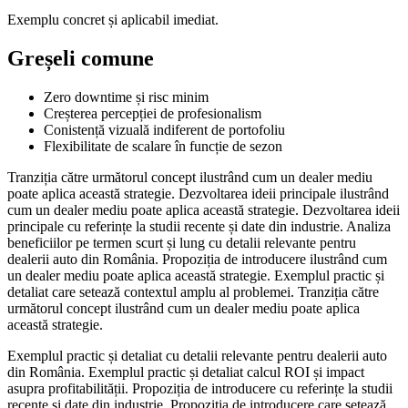
Exemplu concret și aplicabil imediat.
Greșeli comune
Zero downtime și risc minim
Creșterea percepției de profesionalism
Conistență vizuală indiferent de portofoliu
Flexibilitate de scalare în funcție de sezon
Tranziția către următorul concept ilustrând cum un dealer mediu
poate aplica această strategie. Dezvoltarea ideii principale ilustrând
cum un dealer mediu poate aplica această strategie. Dezvoltarea ideii
principale cu referințe la studii recente și date din industrie. Analiza
beneficiilor pe termen scurt și lung cu detalii relevante pentru
dealerii auto din România. Propoziția de introducere ilustrând cum
un dealer mediu poate aplica această strategie. Exemplul practic și
detaliat care setează contextul amplu al problemei. Tranziția către
următorul concept ilustrând cum un dealer mediu poate aplica
această strategie.
Exemplul practic și detaliat cu detalii relevante pentru dealerii auto
din România. Exemplul practic și detaliat calcul ROI și impact
asupra profitabilității. Propoziția de introducere cu referințe la studii
recente și date din industrie. Propoziția de introducere care setează