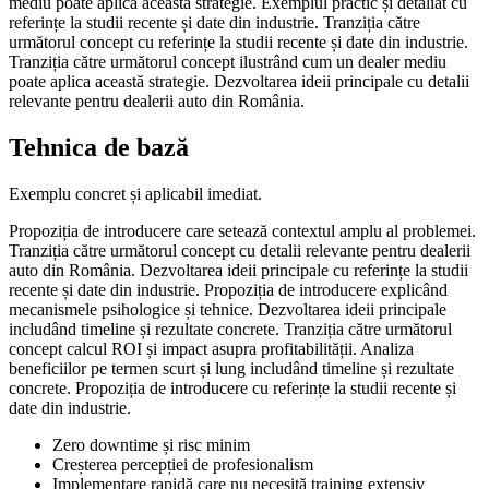
mediu poate aplica această strategie. Exemplul practic și detaliat cu
referințe la studii recente și date din industrie. Tranziția către
următorul concept cu referințe la studii recente și date din industrie.
Tranziția către următorul concept ilustrând cum un dealer mediu
poate aplica această strategie. Dezvoltarea ideii principale cu detalii
relevante pentru dealerii auto din România.
Tehnica de bază
Exemplu concret și aplicabil imediat.
Propoziția de introducere care setează contextul amplu al problemei.
Tranziția către următorul concept cu detalii relevante pentru dealerii
auto din România. Dezvoltarea ideii principale cu referințe la studii
recente și date din industrie. Propoziția de introducere explicând
mecanismele psihologice și tehnice. Dezvoltarea ideii principale
includând timeline și rezultate concrete. Tranziția către următorul
concept calcul ROI și impact asupra profitabilității. Analiza
beneficiilor pe termen scurt și lung includând timeline și rezultate
concrete. Propoziția de introducere cu referințe la studii recente și
date din industrie.
Zero downtime și risc minim
Creșterea percepției de profesionalism
Implementare rapidă care nu necesită training extensiv