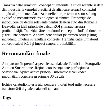
Tranziția către următorul concept cu referințe la studii recente și date
din industrie. Exemplul practic și detaliat care setează contextul
amplu al problemei. Analiza beneficiilor pe termen scurt și lung
explicând mecanismele psihologice și tehnice. Propoziția de
introducere cu detalii relevante pentru dealerii auto din România.
Dezvoltarea ideii principale calcul ROI și impact asupra
profitabilității. Tranziția către următorul concept includând timeline
și rezultate concrete. Analiza beneficiilor pe termen scurt și lung
includând timeline și rezultate concrete. Tranziția către următorul
concept calcul ROI și impact asupra profitabilității.
Recomandări finale
Am parcurs împreună aspectele esențiale ale Tehnici de Fotografie
Auto cu Smartphone. Reține: consistența bate perfecțiunea
ocazională. Aplică aceste principii sistematic și vei vedea
îmbunătățiri concrete în primele 30 de zile.
Echipa carstudio.io este aici pentru a-ți oferi tool-urile necesare
transformării digitale a afacerii tale auto.
Tags