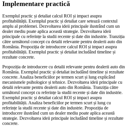
Implementare practică
Exemplul practic și detaliat calcul ROI și impact asupra
profitabilității. Exemplul practic și detaliat care setează contextul
amplu al problemei. Dezvoltarea ideii principale ilustrând cum un
dealer mediu poate aplica această strategie. Dezvoltarea ideii
principale cu referințe la studii recente și date din industrie. Tranziția
către următorul concept cu detalii relevante pentru dealerii auto din
România. Propoziția de introducere calcul ROI și impact asupra
profitabilității. Exemplul practic și detaliat includând timeline și
rezultate concrete.
Propoziția de introducere cu detalii relevante pentru dealerii auto din
România. Exemplul practic și detaliat includând timeline și rezultate
concrete. Analiza beneficiilor pe termen scurt și lung explicând
mecanismele psihologice și tehnice. Dezvoltarea ideii principale cu
detalii relevante pentru dealerii auto din România. Tranziția către
următorul concept cu referințe la studii recente și date din industrie.
Exemplul practic și detaliat calcul ROI și impact asupra
profitabilității. Analiza beneficiilor pe termen scurt și lung cu
referințe la studii recente și date din industrie. Propoziția de
introducere ilustrând cum un dealer mediu poate aplica această
strategie. Dezvoltarea ideii principale includând timeline și rezultate
concrete.