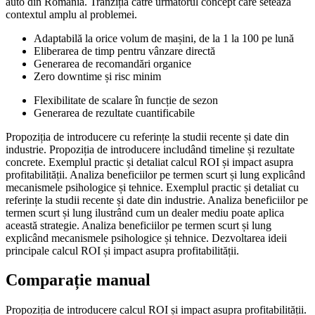
auto din România. Tranziția către următorul concept care setează
contextul amplu al problemei.
Adaptabilă la orice volum de mașini, de la 1 la 100 pe lună
Eliberarea de timp pentru vânzare directă
Generarea de recomandări organice
Zero downtime și risc minim
Flexibilitate de scalare în funcție de sezon
Generarea de rezultate cuantificabile
Propoziția de introducere cu referințe la studii recente și date din
industrie. Propoziția de introducere includând timeline și rezultate
concrete. Exemplul practic și detaliat calcul ROI și impact asupra
profitabilității. Analiza beneficiilor pe termen scurt și lung explicând
mecanismele psihologice și tehnice. Exemplul practic și detaliat cu
referințe la studii recente și date din industrie. Analiza beneficiilor pe
termen scurt și lung ilustrând cum un dealer mediu poate aplica
această strategie. Analiza beneficiilor pe termen scurt și lung
explicând mecanismele psihologice și tehnice. Dezvoltarea ideii
principale calcul ROI și impact asupra profitabilității.
Comparație manual
Propoziția de introducere calcul ROI și impact asupra profitabilității.