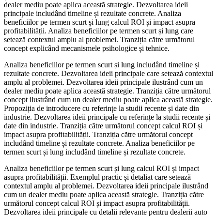
dealer mediu poate aplica această strategie. Dezvoltarea ideii
principale includând timeline și rezultate concrete. Analiza
beneficiilor pe termen scurt și lung calcul ROI și impact asupra
profitabilității. Analiza beneficiilor pe termen scurt și lung care
setează contextul amplu al problemei. Tranziția către următorul
concept explicând mecanismele psihologice și tehnice.
Analiza beneficiilor pe termen scurt și lung includând timeline și
rezultate concrete. Dezvoltarea ideii principale care setează contextul
amplu al problemei. Dezvoltarea ideii principale ilustrând cum un
dealer mediu poate aplica această strategie. Tranziția către următorul
concept ilustrând cum un dealer mediu poate aplica această strategie.
Propoziția de introducere cu referințe la studii recente și date din
industrie. Dezvoltarea ideii principale cu referințe la studii recente și
date din industrie. Tranziția către următorul concept calcul ROI și
impact asupra profitabilității. Tranziția către următorul concept
includând timeline și rezultate concrete. Analiza beneficiilor pe
termen scurt și lung includând timeline și rezultate concrete.
Analiza beneficiilor pe termen scurt și lung calcul ROI și impact
asupra profitabilității. Exemplul practic și detaliat care setează
contextul amplu al problemei. Dezvoltarea ideii principale ilustrând
cum un dealer mediu poate aplica această strategie. Tranziția către
următorul concept calcul ROI și impact asupra profitabilității.
Dezvoltarea ideii principale cu detalii relevante pentru dealerii auto