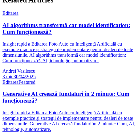
Related Articles
Editarea
AI algorithms transformă car model identification:
Cum funcționează?
Insight rapid a Editarea Foto Auto cu Inteligență Artificială cu
exemple practice și strategii de implementare pentru dealeri de toate
dimensiunile. AI algorithms transformă car model identification:
Cum funcționează?, AI, tehnologie, automatizare.
Andrei Vasilescu
3
min
30/04/2025
Editarea
Featured
Generative AI creează fundaluri în 2 minute: Cum
funcționează?
Insight rapid a Editarea Foto Auto cu Inteligență Artificială cu
exemple practice și strategii de implementare pentru dealeri de toate
dimensiunile. Generative AI creează fundaluri în 2 minute: Cum, AI,
tehnologie, automatizare.