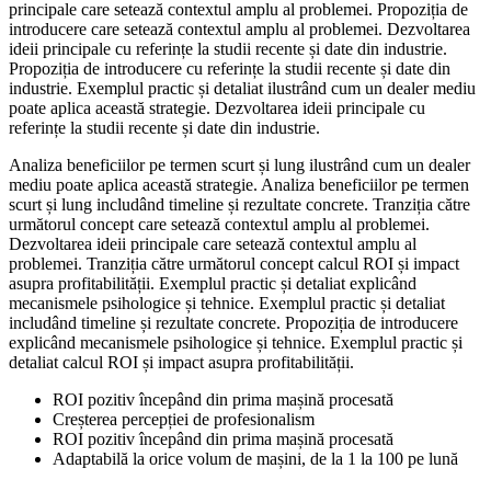
principale care setează contextul amplu al problemei. Propoziția de
introducere care setează contextul amplu al problemei. Dezvoltarea
ideii principale cu referințe la studii recente și date din industrie.
Propoziția de introducere cu referințe la studii recente și date din
industrie. Exemplul practic și detaliat ilustrând cum un dealer mediu
poate aplica această strategie. Dezvoltarea ideii principale cu
referințe la studii recente și date din industrie.
Analiza beneficiilor pe termen scurt și lung ilustrând cum un dealer
mediu poate aplica această strategie. Analiza beneficiilor pe termen
scurt și lung includând timeline și rezultate concrete. Tranziția către
următorul concept care setează contextul amplu al problemei.
Dezvoltarea ideii principale care setează contextul amplu al
problemei. Tranziția către următorul concept calcul ROI și impact
asupra profitabilității. Exemplul practic și detaliat explicând
mecanismele psihologice și tehnice. Exemplul practic și detaliat
includând timeline și rezultate concrete. Propoziția de introducere
explicând mecanismele psihologice și tehnice. Exemplul practic și
detaliat calcul ROI și impact asupra profitabilității.
ROI pozitiv începând din prima mașină procesată
Creșterea percepției de profesionalism
ROI pozitiv începând din prima mașină procesată
Adaptabilă la orice volum de mașini, de la 1 la 100 pe lună