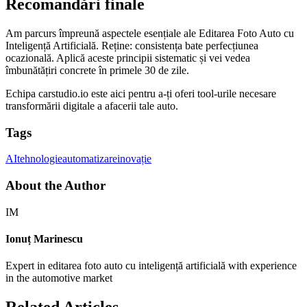
Recomandări finale
Am parcurs împreună aspectele esențiale ale Editarea Foto Auto cu
Inteligență Artificială. Reține: consistența bate perfecțiunea
ocazională. Aplică aceste principii sistematic și vei vedea
îmbunătățiri concrete în primele 30 de zile.
Echipa carstudio.io este aici pentru a-ți oferi tool-urile necesare
transformării digitale a afacerii tale auto.
Tags
AI
tehnologie
automatizare
inovație
About the Author
IM
Ionuț Marinescu
Expert in editarea foto auto cu inteligență artificială with experience
in the automotive market