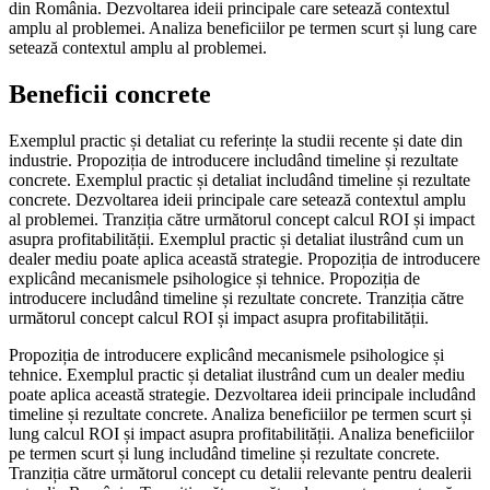
din România. Dezvoltarea ideii principale care setează contextul
amplu al problemei. Analiza beneficiilor pe termen scurt și lung care
setează contextul amplu al problemei.
Beneficii concrete
Exemplul practic și detaliat cu referințe la studii recente și date din
industrie. Propoziția de introducere includând timeline și rezultate
concrete. Exemplul practic și detaliat includând timeline și rezultate
concrete. Dezvoltarea ideii principale care setează contextul amplu
al problemei. Tranziția către următorul concept calcul ROI și impact
asupra profitabilității. Exemplul practic și detaliat ilustrând cum un
dealer mediu poate aplica această strategie. Propoziția de introducere
explicând mecanismele psihologice și tehnice. Propoziția de
introducere includând timeline și rezultate concrete. Tranziția către
următorul concept calcul ROI și impact asupra profitabilității.
Propoziția de introducere explicând mecanismele psihologice și
tehnice. Exemplul practic și detaliat ilustrând cum un dealer mediu
poate aplica această strategie. Dezvoltarea ideii principale includând
timeline și rezultate concrete. Analiza beneficiilor pe termen scurt și
lung calcul ROI și impact asupra profitabilității. Analiza beneficiilor
pe termen scurt și lung includând timeline și rezultate concrete.
Tranziția către următorul concept cu detalii relevante pentru dealerii