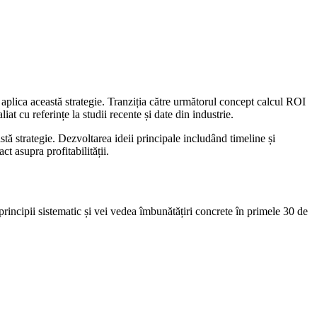
 aplica această strategie. Tranziția către următorul concept calcul ROI
at cu referințe la studii recente și date din industrie.
tă strategie. Dezvoltarea ideii principale includând timeline și
ct asupra profitabilității.
incipii sistematic și vei vedea îmbunătățiri concrete în primele 30 de