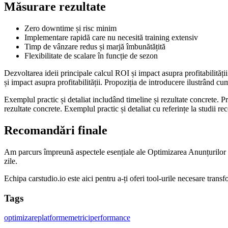
Măsurare rezultate
Zero downtime și risc minim
Implementare rapidă care nu necesită training extensiv
Timp de vânzare redus și marjă îmbunătățită
Flexibilitate de scalare în funcție de sezon
Dezvoltarea ideii principale calcul ROI și impact asupra profitabilităț
și impact asupra profitabilității. Propoziția de introducere ilustrând cum
Exemplul practic și detaliat includând timeline și rezultate concrete. P
rezultate concrete. Exemplul practic și detaliat cu referințe la studii re
Recomandări finale
Am parcurs împreună aspectele esențiale ale Optimizarea Anunțurilor On
zile.
Echipa carstudio.io este aici pentru a-ți oferi tool-urile necesare transfo
Tags
optimizare
platforme
metrici
performance