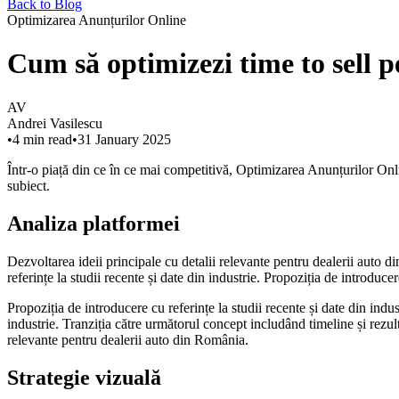
Back to Blog
Optimizarea Anunțurilor Online
Cum să optimizezi time to sell 
AV
Andrei Vasilescu
•
4
min read
•
31 January 2025
Într-o piață din ce în ce mai competitivă, Optimizarea Anunțurilor Onli
subiect.
Analiza platformei
Dezvoltarea ideii principale cu detalii relevante pentru dealerii auto di
referințe la studii recente și date din industrie. Propoziția de introduce
Propoziția de introducere cu referințe la studii recente și date din ind
industrie. Tranziția către următorul concept includând timeline și rezult
relevante pentru dealerii auto din România.
Strategie vizuală