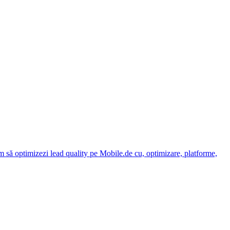
 să optimizezi lead quality pe Mobile.de cu, optimizare, platforme,