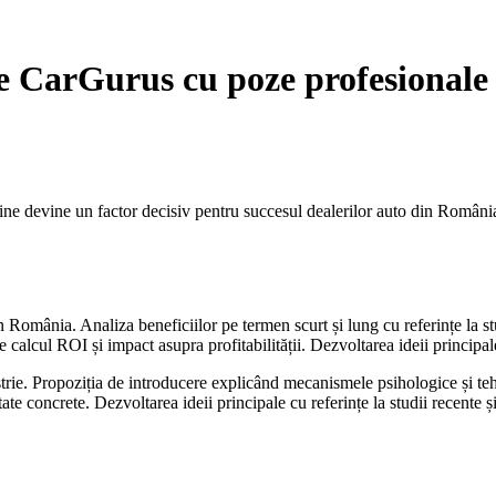
pe CarGurus cu poze profesionale
ne devine un factor decisiv pentru succesul dealerilor auto din România. 
n România. Analiza beneficiilor pe termen scurt și lung cu referințe la stu
re calcul ROI și impact asupra profitabilității. Dezvoltarea ideii principal
ustrie. Propoziția de introducere explicând mecanismele psihologice și tehn
ate concrete. Dezvoltarea ideii principale cu referințe la studii recente ș