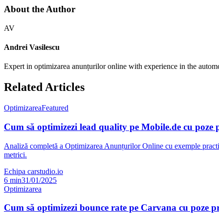
About the Author
AV
Andrei Vasilescu
Expert in optimizarea anunțurilor online with experience in the autom
Related Articles
Optimizarea
Featured
Cum să optimizezi lead quality pe Mobile.de cu poze 
Analiză completă a Optimizarea Anunțurilor Online cu exemple practice
metrici.
Echipa carstudio.io
6
min
31/01/2025
Optimizarea
Cum să optimizezi bounce rate pe Carvana cu poze pr