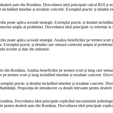
 dealerii auto din România. Dezvoltarea ideii principale calcul ROI și imp
t includând timeline și rezultate concrete. Exemplul practic și detaliat 
diu poate aplica această strategie. Exemplul practic și detaliat includân
ntextul amplu al problemei. Dezvoltarea ideii principale cu referințe la st
u poate aplica această strategie. Analiza beneficiilor pe termen scurt și l
 Exemplul practic și detaliat care setează contextul amplu al problemei. E
dii recente și date din industrie.
auto din România. Analiza beneficiilor pe termen scurt și lung care setea
 pe termen scurt și lung includând timeline și rezultate concrete. Dezvolt
mplul practic și detaliat includând timeline și rezultate concrete. Dezvo
abilității. Propoziția de introducere cu detalii relevante pentru dealerii
 România. Dezvoltarea ideii principale explicând mecanismele psihologice
ante pentru dealerii auto din România. Dezvoltarea ideii principale expl