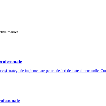
otive market
profesionale
 și strategii de implementare pentru dealeri de toate dimensiunile. Cum
ofesionale