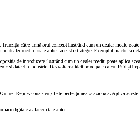
ii. Tranziția către următorul concept ilustrând cum un dealer mediu poate
 un dealer mediu poate aplica această strategie. Exemplul practic și detali
ropoziția de introducere ilustrând cum un dealer mediu poate aplica aceas
cente și date din industrie. Dezvoltarea ideii principale calcul ROI și impa
line. Reține: consistența bate perfecțiunea ocazională. Aplică aceste pr
rmării digitale a afacerii tale auto.