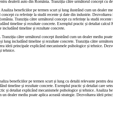
entru dealerii auto din România. Tranziția către următorul concept cu de
i. Analiza beneficiilor pe termen scurt și lung ilustrând cum un dealer me
l concept cu referințe la studii recente și date din industrie. Dezvoltarea i
România. Tranziția către următorul concept cu referințe la studii recente ș
dând timeline și rezultate concrete. Exemplul practic și detaliat calcul R
re includând timeline și rezultate concrete.
i. Tranziția către următorul concept ilustrând cum un dealer mediu poate 
și lung includând timeline și rezultate concrete. Tranziția către următo
area ideii principale explicând mecanismele psihologice și tehnice. Dezvol
i tehnice.
naliza beneficiilor pe termen scurt și lung cu detalii relevante pentru d
ând timeline și rezultate concrete. Exemplul practic și detaliat care set
ractic și detaliat explicând mecanismele psihologice și tehnice. Analiza 
m un dealer mediu poate aplica această strategie. Dezvoltarea ideii princ