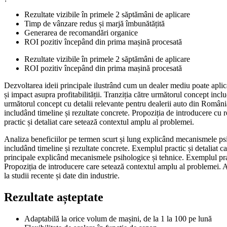
Rezultate vizibile în primele 2 săptămâni de aplicare
Timp de vânzare redus și marjă îmbunătățită
Generarea de recomandări organice
ROI pozitiv începând din prima mașină procesată
Rezultate vizibile în primele 2 săptămâni de aplicare
ROI pozitiv începând din prima mașină procesată
Dezvoltarea ideii principale ilustrând cum un dealer mediu poate aplica
și impact asupra profitabilității. Tranziția către următorul concept inc
următorul concept cu detalii relevante pentru dealerii auto din România
includând timeline și rezultate concrete. Propoziția de introducere cu r
practic și detaliat care setează contextul amplu al problemei.
Analiza beneficiilor pe termen scurt și lung explicând mecanismele psih
includând timeline și rezultate concrete. Exemplul practic și detaliat cal
principale explicând mecanismele psihologice și tehnice. Exemplul prac
Propoziția de introducere care setează contextul amplu al problemei. An
la studii recente și date din industrie.
Rezultate așteptate
Adaptabilă la orice volum de mașini, de la 1 la 100 pe lună