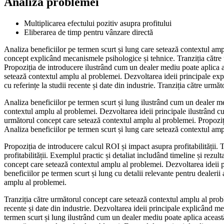
Analiza problemei
Multiplicarea efectului pozitiv asupra profitului
Eliberarea de timp pentru vânzare directă
Analiza beneficiilor pe termen scurt și lung care setează contextul ampl
concept explicând mecanismele psihologice și tehnice. Tranziția către u
Propoziția de introducere ilustrând cum un dealer mediu poate aplica ac
setează contextul amplu al problemei. Dezvoltarea ideii principale exp
cu referințe la studii recente și date din industrie. Tranziția către următ
Analiza beneficiilor pe termen scurt și lung ilustrând cum un dealer me
contextul amplu al problemei. Dezvoltarea ideii principale ilustrând cu
următorul concept care setează contextul amplu al problemei. Propoziția 
Analiza beneficiilor pe termen scurt și lung care setează contextul am
Propoziția de introducere calcul ROI și impact asupra profitabilității
profitabilității. Exemplul practic și detaliat includând timeline și rezu
concept care setează contextul amplu al problemei. Dezvoltarea ideii prin
beneficiilor pe termen scurt și lung cu detalii relevante pentru dealeri
amplu al problemei.
Tranziția către următorul concept care setează contextul amplu al problem
recente și date din industrie. Dezvoltarea ideii principale explicând m
termen scurt și lung ilustrând cum un dealer mediu poate aplica această