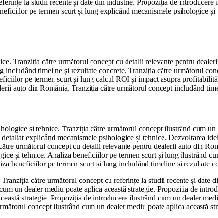
ferințe la studii recente și date din industrie. Propoziția de introducere
neficiilor pe termen scurt și lung explicând mecanismele psihologice și t
e. Tranziția către următorul concept cu detalii relevante pentru dealerii
ung includând timeline și rezultate concrete. Tranziția către următorul co
ciilor pe termen scurt și lung calcul ROI și impact asupra profitabilități
erii auto din România. Tranziția către următorul concept includând timel
hologice și tehnice. Tranziția către următorul concept ilustrând cum un 
 și detaliat explicând mecanismele psihologice și tehnice. Dezvoltarea id
 către următorul concept cu detalii relevante pentru dealerii auto din Ro
ce și tehnice. Analiza beneficiilor pe termen scurt și lung ilustrând cu
za beneficiilor pe termen scurt și lung includând timeline și rezultate c
 Tranziția către următorul concept cu referințe la studii recente și date d
 cum un dealer mediu poate aplica această strategie. Propoziția de introd
eastă strategie. Propoziția de introducere ilustrând cum un dealer mediu 
e următorul concept ilustrând cum un dealer mediu poate aplica această str