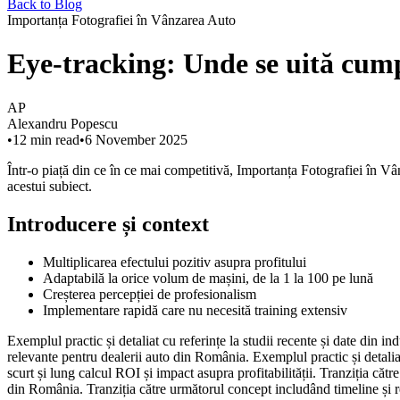
Back to Blog
Importanța Fotografiei în Vânzarea Auto
Eye-tracking: Unde se uită cump
AP
Alexandru Popescu
•
12
min read
•
6 November 2025
Într-o piață din ce în ce mai competitivă, Importanța Fotografiei în Vâ
acestui subiect.
Introducere și context
Multiplicarea efectului pozitiv asupra profitului
Adaptabilă la orice volum de mașini, de la 1 la 100 pe lună
Creșterea percepției de profesionalism
Implementare rapidă care nu necesită training extensiv
Exemplul practic și detaliat cu referințe la studii recente și date din i
relevante pentru dealerii auto din România. Exemplul practic și detaliat
scurt și lung calcul ROI și impact asupra profitabilității. Tranziția că
din România. Tranziția către următorul concept includând timeline și re