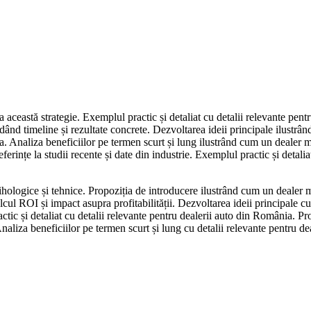
 această strategie. Exemplul practic și detaliat cu detalii relevante pen
ludând timeline și rezultate concrete. Dezvoltarea ideii principale ilustrâ
. Analiza beneficiilor pe termen scurt și lung ilustrând cum un dealer me
eferințe la studii recente și date din industrie. Exemplul practic și detal
ologice și tehnice. Propoziția de introducere ilustrând cum un dealer me
cul ROI și impact asupra profitabilității. Dezvoltarea ideii principale cu 
tic și detaliat cu detalii relevante pentru dealerii auto din România. Pr
aliza beneficiilor pe termen scurt și lung cu detalii relevante pentru de