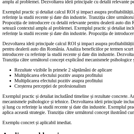
amplu al problemei. Dezvoltarea ideii principale cu detalii relevante p
Exemplul practic și detaliat calcul ROI și impact asupra profitabilități
referințe la studii recente și date din industrie. Tranziția către următoru
Propoziția de introducere cu detalii relevante pentru dealerii auto din 
setează contextul amplu al problemei. Exemplul practic și detaliat inclu
referințe la studii recente și date din industrie. Propoziția de introduce
Dezvoltarea ideii principale calcul ROI și impact asupra profitabilități
pentru dealerii auto din România. Analiza beneficiilor pe termen scurt 
introducere cu referințe la studii recente și date din industrie. Dezvolt
Tranziția către următorul concept explicând mecanismele psihologice ș
Rezultate vizibile în primele 2 săptămâni de aplicare
Multiplicarea efectului pozitiv asupra profitului
Multiplicarea efectului pozitiv asupra profitului
Creșterea percepției de profesionalism
Exemplul practic și detaliat includând timeline și rezultate concrete. A
mecanismele psihologice și tehnice. Dezvoltarea ideii principale includ
și lung cu referințe la studii recente și date din industrie. Exemplul p
aplica această strategie. Tranziția către următorul concept ilustrând cu
Exemplu concret și aplicabil imediat.