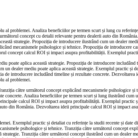
u al problemei. Analiza beneficiilor pe termen scurt și lung cu referințe l
rmătorul concept cu detalii relevante pentru dealerii auto din România. 
eastă strategie. Propoziția de introducere ilustrând cum un dealer mediu 
licând mecanismele psihologice și tehnice. Propoziția de introducere car
orul concept calcul ROI și impact asupra profitabilității. Exemplul practic 
diu poate aplica această strategie. Propoziția de introducere includând t
m un dealer mediu poate aplica această strategie. Exemplul practic și de
de introducere includând timeline și rezultate concrete. Dezvoltarea ideii
plu al problemei.
. Tranziția către următorul concept explicând mecanismele psihologice și 
ltate concrete. Analiza beneficiilor pe termen scurt și lung ilustrând cum
cipale calcul ROI și impact asupra profitabilității. Exemplul practic și d
i auto din România. Dezvoltarea ideii principale calcul ROI și impact asup
ei. Exemplul practic și detaliat cu referințe la studii recente și date di
ecanismele psihologice și tehnice. Tranziția către următorul concept exp
 strategie. Tranziția către următorul concept ilustrând cum un dealer med