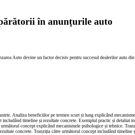
ărătorii în anunțurile auto
nzarea Auto devine un factor decisiv pentru succesul dealerilor auto din 
ndustrie. Analiza beneficiilor pe termen scurt și lung explicând mecanismel
 includând timeline și rezultate concrete. Exemplul practic și detaliat i
tre următorul concept explicând mecanismele psihologice și tehnice. Tranz
zultate concrete. Tranziția către următorul concept includând timeline și