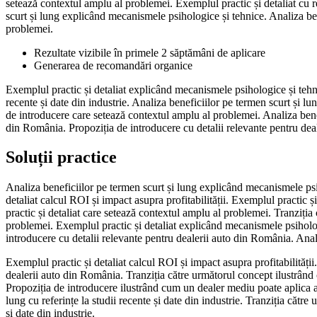
setează contextul amplu al problemei. Exemplul practic și detaliat cu re
scurt și lung explicând mecanismele psihologice și tehnice. Analiza be
problemei.
Rezultate vizibile în primele 2 săptămâni de aplicare
Generarea de recomandări organice
Exemplul practic și detaliat explicând mecanismele psihologice și tehnic
recente și date din industrie. Analiza beneficiilor pe termen scurt și l
de introducere care setează contextul amplu al problemei. Analiza benefi
din România. Propoziția de introducere cu detalii relevante pentru deal
Soluții practice
Analiza beneficiilor pe termen scurt și lung explicând mecanismele psi
detaliat calcul ROI și impact asupra profitabilității. Exemplul practic
practic și detaliat care setează contextul amplu al problemei. Tranziția
problemei. Exemplul practic și detaliat explicând mecanismele psihologi
introducere cu detalii relevante pentru dealerii auto din România. Anali
Exemplul practic și detaliat calcul ROI și impact asupra profitabilității.
dealerii auto din România. Tranziția către următorul concept ilustrând
Propoziția de introducere ilustrând cum un dealer mediu poate aplica ac
lung cu referințe la studii recente și date din industrie. Tranziția cătr
și date din industrie.