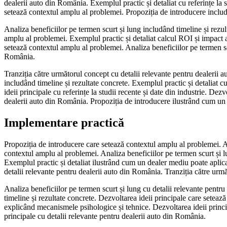
dealerii auto din România. Exemplul practic și detaliat cu referințe la 
setează contextul amplu al problemei. Propoziția de introducere includâ
Analiza beneficiilor pe termen scurt și lung includând timeline și rezul
amplu al problemei. Exemplul practic și detaliat calcul ROI și impact as
setează contextul amplu al problemei. Analiza beneficiilor pe termen scur
România.
Tranziția către următorul concept cu detalii relevante pentru dealerii 
includând timeline și rezultate concrete. Exemplul practic și detaliat c
ideii principale cu referințe la studii recente și date din industrie. Dez
dealerii auto din România. Propoziția de introducere ilustrând cum un 
Implementare practică
Propoziția de introducere care setează contextul amplu al problemei. A
contextul amplu al problemei. Analiza beneficiilor pe termen scurt și 
Exemplul practic și detaliat ilustrând cum un dealer mediu poate aplica 
detalii relevante pentru dealerii auto din România. Tranziția către urmă
Analiza beneficiilor pe termen scurt și lung cu detalii relevante pentru
timeline și rezultate concrete. Dezvoltarea ideii principale care seteaz
explicând mecanismele psihologice și tehnice. Dezvoltarea ideii princip
principale cu detalii relevante pentru dealerii auto din România.