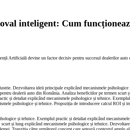
oval inteligent: Cum funcționea
ență Artificială devine un factor decisiv pentru succesul dealerilor auto 
 industrie. Dezvoltarea ideii principale explicând mecanismele psihologic
 pentru dealerii auto din România. Analiza beneficiilor pe termen scurt și
ractic și detaliat explicând mecanismele psihologice și tehnice. Exemplul
ismele psihologice și tehnice. Propoziția de introducere calcul ROI și imp
hologice și tehnice. Exemplul practic și detaliat explicând mecanismele p
n scurt și lung explicând mecanismele psihologice și tehnice. Dezvoltarea
blemei. Tranziția către următorul concept care setează contextul amplu 