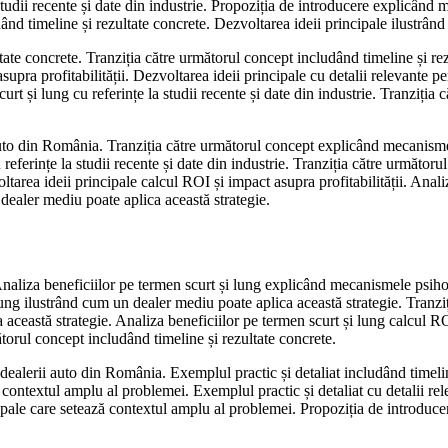
studii recente și date din industrie. Propoziția de introducere explicând
nd timeline și rezultate concrete. Dezvoltarea ideii principale ilustrân
tate concrete. Tranziția către următorul concept includând timeline și rez
upra profitabilității. Dezvoltarea ideii principale cu detalii relevante 
t și lung cu referințe la studii recente și date din industrie. Tranziția 
auto din România. Tranziția către următorul concept explicând mecanismel
u referințe la studii recente și date din industrie. Tranziția către următ
voltarea ideii principale calcul ROI și impact asupra profitabilității. Anal
dealer mediu poate aplica această strategie.
naliza beneficiilor pe termen scurt și lung explicând mecanismele psihol
lung ilustrând cum un dealer mediu poate aplica această strategie. Tranz
această strategie. Analiza beneficiilor pe termen scurt și lung calcul ROI
torul concept includând timeline și rezultate concrete.
 dealerii auto din România. Exemplul practic și detaliat includând timeli
ă contextul amplu al problemei. Exemplul practic și detaliat cu detalii re
ale care setează contextul amplu al problemei. Propoziția de introducere