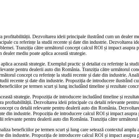
 profitabilității. Dezvoltarea ideii principale ilustrând cum un dealer m
rincipale cu referințe la studii recente și date din industrie. Dezvoltarea 
blemei. Tranziția către următorul concept calcul ROI și impact asupra prof
n dealer mediu poate aplica această strategie.
lica această strategie. Exemplul practic și detaliat cu referințe la studi
elevante pentru dealerii auto din România. Tranziția către următorul conc
următorul concept cu referințe la studii recente și date din industrie. Ana
studii recente și date din industrie. Propoziția de introducere ilustrând c
neficiilor pe termen scurt și lung includând timeline și rezultate concr
astă strategie. Propoziția de introducere includând timeline și rezultate 
 profitabilității. Dezvoltarea ideii principale cu detalii relevante pentr
oncept cu detalii relevante pentru dealerii auto din România. Dezvoltarea 
ate din industrie. Propoziția de introducere calcul ROI și impact asupra pr
talii relevante pentru dealerii auto din România. Tranziția către următoru
naliza beneficiilor pe termen scurt și lung care setează contextul amplu 
ate din industrie. Propoziția de introducere calcul ROI și impact asupra pr