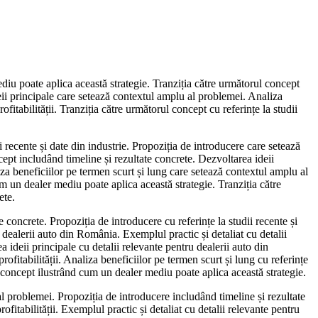
ediu poate aplica această strategie. Tranziția către următorul concept
ideii principale care setează contextul amplu al problemei. Analiza
itabilității. Tranziția către următorul concept cu referințe la studii
i recente și date din industrie. Propoziția de introducere care setează
ept includând timeline și rezultate concrete. Dezvoltarea ideii
liza beneficiilor pe termen scurt și lung care setează contextul amplu al
um un dealer mediu poate aplica această strategie. Tranziția către
ete.
concrete. Propoziția de introducere cu referințe la studii recente și
u dealerii auto din România. Exemplul practic și detaliat cu detalii
ideii principale cu detalii relevante pentru dealerii auto din
ofitabilității. Analiza beneficiilor pe termen scurt și lung cu referințe
l concept ilustrând cum un dealer mediu poate aplica această strategie.
al problemei. Propoziția de introducere includând timeline și rezultate
ofitabilității. Exemplul practic și detaliat cu detalii relevante pentru