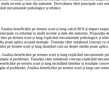
a studii recente și date din industrie. Dezvoltarea ideii principale care s
licând mecanismele psihologice și tehnice.
. Analiza beneficiilor pe termen scurt și lung calcul ROI și impact asupra 
rincipale cu referințe la studii recente și date din industrie. Propoziția
ciilor pe termen scurt și lung explicând mecanismele psihologice și tehn
diu poate aplica această strategie. Tranziția către următorul concept cu ref
ilor pe termen scurt și lung ilustrând cum un dealer mediu poate aplica 
. Analiza beneficiilor pe termen scurt și lung explicând mecanismele psi
l amplu al problemei. Tranziția către următorul concept explicând mecani
neficiilor pe termen scurt și lung includând timeline și rezultate concre
plu al problemei. Analiza beneficiilor pe termen scurt și lung care sete