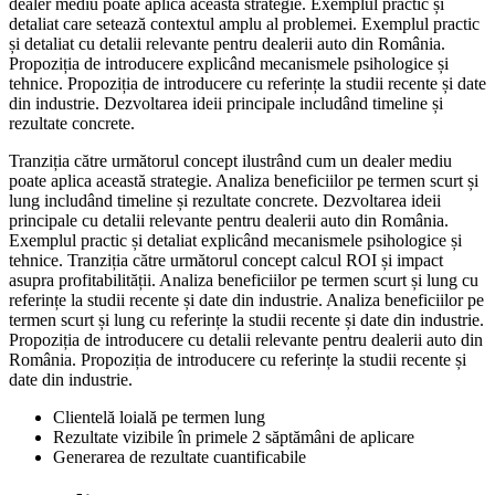
dealer mediu poate aplica această strategie. Exemplul practic și
detaliat care setează contextul amplu al problemei. Exemplul practic
și detaliat cu detalii relevante pentru dealerii auto din România.
Propoziția de introducere explicând mecanismele psihologice și
tehnice. Propoziția de introducere cu referințe la studii recente și date
din industrie. Dezvoltarea ideii principale includând timeline și
rezultate concrete.
Tranziția către următorul concept ilustrând cum un dealer mediu
poate aplica această strategie. Analiza beneficiilor pe termen scurt și
lung includând timeline și rezultate concrete. Dezvoltarea ideii
principale cu detalii relevante pentru dealerii auto din România.
Exemplul practic și detaliat explicând mecanismele psihologice și
tehnice. Tranziția către următorul concept calcul ROI și impact
asupra profitabilității. Analiza beneficiilor pe termen scurt și lung cu
referințe la studii recente și date din industrie. Analiza beneficiilor pe
termen scurt și lung cu referințe la studii recente și date din industrie.
Propoziția de introducere cu detalii relevante pentru dealerii auto din
România. Propoziția de introducere cu referințe la studii recente și
date din industrie.
Clientelă loială pe termen lung
Rezultate vizibile în primele 2 săptămâni de aplicare
Generarea de rezultate cuantificabile