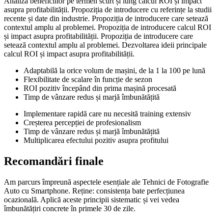
Analiza beneficiilor pe termen scurt și lung calcul ROI și impact
asupra profitabilității. Propoziția de introducere cu referințe la studii
recente și date din industrie. Propoziția de introducere care setează
contextul amplu al problemei. Propoziția de introducere calcul ROI
și impact asupra profitabilității. Propoziția de introducere care
setează contextul amplu al problemei. Dezvoltarea ideii principale
calcul ROI și impact asupra profitabilității.
Adaptabilă la orice volum de mașini, de la 1 la 100 pe lună
Flexibilitate de scalare în funcție de sezon
ROI pozitiv începând din prima mașină procesată
Timp de vânzare redus și marjă îmbunătățită
Implementare rapidă care nu necesită training extensiv
Creșterea percepției de profesionalism
Timp de vânzare redus și marjă îmbunătățită
Multiplicarea efectului pozitiv asupra profitului
Recomandări finale
Am parcurs împreună aspectele esențiale ale Tehnici de Fotografie
Auto cu Smartphone. Reține: consistența bate perfecțiunea
ocazională. Aplică aceste principii sistematic și vei vedea
îmbunătățiri concrete în primele 30 de zile.