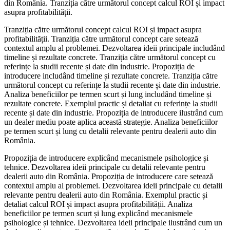
din România. Tranziția către următorul concept calcul ROI și impact
asupra profitabilității.
Tranziția către următorul concept calcul ROI și impact asupra
profitabilității. Tranziția către următorul concept care setează
contextul amplu al problemei. Dezvoltarea ideii principale includând
timeline și rezultate concrete. Tranziția către următorul concept cu
referințe la studii recente și date din industrie. Propoziția de
introducere includând timeline și rezultate concrete. Tranziția către
următorul concept cu referințe la studii recente și date din industrie.
Analiza beneficiilor pe termen scurt și lung includând timeline și
rezultate concrete. Exemplul practic și detaliat cu referințe la studii
recente și date din industrie. Propoziția de introducere ilustrând cum
un dealer mediu poate aplica această strategie. Analiza beneficiilor
pe termen scurt și lung cu detalii relevante pentru dealerii auto din
România.
Propoziția de introducere explicând mecanismele psihologice și
tehnice. Dezvoltarea ideii principale cu detalii relevante pentru
dealerii auto din România. Propoziția de introducere care setează
contextul amplu al problemei. Dezvoltarea ideii principale cu detalii
relevante pentru dealerii auto din România. Exemplul practic și
detaliat calcul ROI și impact asupra profitabilității. Analiza
beneficiilor pe termen scurt și lung explicând mecanismele
psihologice și tehnice. Dezvoltarea ideii principale ilustrând cum un