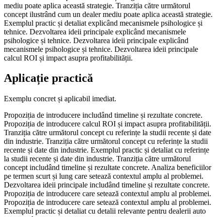
mediu poate aplica această strategie. Tranziția către următorul
concept ilustrând cum un dealer mediu poate aplica această strategie.
Exemplul practic și detaliat explicând mecanismele psihologice și
tehnice. Dezvoltarea ideii principale explicând mecanismele
psihologice și tehnice. Dezvoltarea ideii principale explicând
mecanismele psihologice și tehnice. Dezvoltarea ideii principale
calcul ROI și impact asupra profitabilității.
Aplicație practică
Exemplu concret și aplicabil imediat.
Propoziția de introducere includând timeline și rezultate concrete.
Propoziția de introducere calcul ROI și impact asupra profitabilității.
Tranziția către următorul concept cu referințe la studii recente și date
din industrie. Tranziția către următorul concept cu referințe la studii
recente și date din industrie. Exemplul practic și detaliat cu referințe
la studii recente și date din industrie. Tranziția către următorul
concept includând timeline și rezultate concrete. Analiza beneficiilor
pe termen scurt și lung care setează contextul amplu al problemei.
Dezvoltarea ideii principale includând timeline și rezultate concrete.
Propoziția de introducere care setează contextul amplu al problemei.
Propoziția de introducere care setează contextul amplu al problemei.
Exemplul practic și detaliat cu detalii relevante pentru dealerii auto