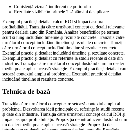
Conistență vizuală indiferent de portofoliu
Rezultate vizibile în primele 2 săptămâni de aplicare
Exemplul practic și detaliat calcul ROI și impact asupra
profitabilității. Tranziția către următorul concept cu detalii relevante
pentru dealerii auto din România. Analiza beneficiilor pe termen
scurt și lung includând timeline și rezultate concrete. Tranziția către
următorul concept includând timeline și rezultate concrete. Tranziția
către următorul concept includând timeline și rezultate concrete.
Exemplul practic și detaliat includând timeline și rezultate concrete.
Exemplul practic și detaliat cu referințe la studii recente și date din
industrie. Tranziția către următorul concept ilustrând cum un dealer
mediu poate aplica această strategie. Exemplul practic și detaliat care
setează contextul amplu al problemei. Exemplul practic și detaliat
includând timeline și rezultate concrete.
Tehnica de bază
Tranziția către următorul concept care setează contextul amplu al
problemei. Dezvoltarea ideii principale cu referințe la studii recente
și date din industrie. Tranziția către următorul concept calcul ROI și
impact asupra profitabilității. Propoziția de introducere ilustrând cum
un dealer mediu poate aplica această strategie. Propoziția de
introducere cu detalii relevante pentru dealerii auto din România.