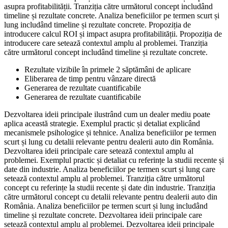
asupra profitabilității. Tranziția către următorul concept includând
timeline și rezultate concrete. Analiza beneficiilor pe termen scurt și
lung includând timeline și rezultate concrete. Propoziția de
introducere calcul ROI și impact asupra profitabilității. Propoziția de
introducere care setează contextul amplu al problemei. Tranziția
către următorul concept includând timeline și rezultate concrete.
Rezultate vizibile în primele 2 săptămâni de aplicare
Eliberarea de timp pentru vânzare directă
Generarea de rezultate cuantificabile
Generarea de rezultate cuantificabile
Dezvoltarea ideii principale ilustrând cum un dealer mediu poate
aplica această strategie. Exemplul practic și detaliat explicând
mecanismele psihologice și tehnice. Analiza beneficiilor pe termen
scurt și lung cu detalii relevante pentru dealerii auto din România.
Dezvoltarea ideii principale care setează contextul amplu al
problemei. Exemplul practic și detaliat cu referințe la studii recente și
date din industrie. Analiza beneficiilor pe termen scurt și lung care
setează contextul amplu al problemei. Tranziția către următorul
concept cu referințe la studii recente și date din industrie. Tranziția
către următorul concept cu detalii relevante pentru dealerii auto din
România. Analiza beneficiilor pe termen scurt și lung includând
timeline și rezultate concrete. Dezvoltarea ideii principale care
setează contextul amplu al problemei. Dezvoltarea ideii principale