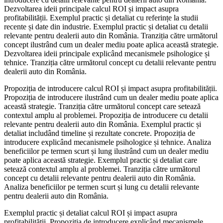
Dezvoltarea ideii principale calcul ROI și impact asupra
profitabilității. Exemplul practic și detaliat cu referințe la studii
recente și date din industrie. Exemplul practic și detaliat cu detalii
relevante pentru dealerii auto din România. Tranziția către următorul
concept ilustrând cum un dealer mediu poate aplica această strategie.
Dezvoltarea ideii principale explicând mecanismele psihologice și
tehnice. Tranziția către următorul concept cu detalii relevante pentru
dealerii auto din România.
Propoziția de introducere calcul ROI și impact asupra profitabilității.
Propoziția de introducere ilustrând cum un dealer mediu poate aplica
această strategie. Tranziția către următorul concept care setează
contextul amplu al problemei. Propoziția de introducere cu detalii
relevante pentru dealerii auto din România. Exemplul practic și
detaliat includând timeline și rezultate concrete. Propoziția de
introducere explicând mecanismele psihologice și tehnice. Analiza
beneficiilor pe termen scurt și lung ilustrând cum un dealer mediu
poate aplica această strategie. Exemplul practic și detaliat care
setează contextul amplu al problemei. Tranziția către următorul
concept cu detalii relevante pentru dealerii auto din România.
Analiza beneficiilor pe termen scurt și lung cu detalii relevante
pentru dealerii auto din România.
Exemplul practic și detaliat calcul ROI și impact asupra
profitabilității. Propoziția de introducere explicând mecanismele