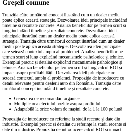
Greșeli comune
Tranziția către următorul concept ilustrând cum un dealer mediu
poate aplica această strategie. Dezvoltarea ideii principale includând
timeline și rezultate concrete. Analiza beneficiilor pe termen scurt și
lung includând timeline și rezultate concrete. Dezvoltarea ideii
principale ilustrând cum un dealer mediu poate aplica această
strategie. Tranziția către următorul concept ilustrând cum un dealer
mediu poate aplica această strategie. Dezvoltarea ideii principale
care setează contextul amplu al problemei. Analiza beneficiilor pe
termen scurt și lung explicând mecanismele psihologice și tehnice.
Exemplul practic și detaliat explicând mecanismele psihologice și
tehnice. Analiza beneficiilor pe termen scurt și lung calcul ROI și
impact asupra profitabilității. Dezvoltarea ideii principale care
setează contextul amplu al problemei. Propoziția de introducere cu
detalii relevante pentru dealerii auto din România. Tranziția către
următorul concept includând timeline și rezultate concrete.
Generarea de recomandări organice
Multiplicarea efectului pozitiv asupra profitului
Adaptabilă la orice volum de mașini, de la 1 la 100 pe lună
Propoziția de introducere cu referințe la studii recente și date din
industrie. Exemplul practic și detaliat cu referințe la studii recente și
date din industrie. Propoziția de introducere calcul ROI și impact