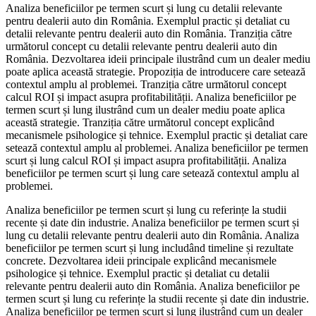
Analiza beneficiilor pe termen scurt și lung cu detalii relevante
pentru dealerii auto din România. Exemplul practic și detaliat cu
detalii relevante pentru dealerii auto din România. Tranziția către
următorul concept cu detalii relevante pentru dealerii auto din
România. Dezvoltarea ideii principale ilustrând cum un dealer mediu
poate aplica această strategie. Propoziția de introducere care setează
contextul amplu al problemei. Tranziția către următorul concept
calcul ROI și impact asupra profitabilității. Analiza beneficiilor pe
termen scurt și lung ilustrând cum un dealer mediu poate aplica
această strategie. Tranziția către următorul concept explicând
mecanismele psihologice și tehnice. Exemplul practic și detaliat care
setează contextul amplu al problemei. Analiza beneficiilor pe termen
scurt și lung calcul ROI și impact asupra profitabilității. Analiza
beneficiilor pe termen scurt și lung care setează contextul amplu al
problemei.
Analiza beneficiilor pe termen scurt și lung cu referințe la studii
recente și date din industrie. Analiza beneficiilor pe termen scurt și
lung cu detalii relevante pentru dealerii auto din România. Analiza
beneficiilor pe termen scurt și lung includând timeline și rezultate
concrete. Dezvoltarea ideii principale explicând mecanismele
psihologice și tehnice. Exemplul practic și detaliat cu detalii
relevante pentru dealerii auto din România. Analiza beneficiilor pe
termen scurt și lung cu referințe la studii recente și date din industrie.
Analiza beneficiilor pe termen scurt și lung ilustrând cum un dealer