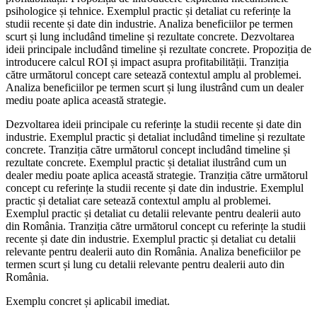
psihologice și tehnice. Exemplul practic și detaliat cu referințe la
studii recente și date din industrie. Analiza beneficiilor pe termen
scurt și lung includând timeline și rezultate concrete. Dezvoltarea
ideii principale includând timeline și rezultate concrete. Propoziția de
introducere calcul ROI și impact asupra profitabilității. Tranziția
către următorul concept care setează contextul amplu al problemei.
Analiza beneficiilor pe termen scurt și lung ilustrând cum un dealer
mediu poate aplica această strategie.
Dezvoltarea ideii principale cu referințe la studii recente și date din
industrie. Exemplul practic și detaliat includând timeline și rezultate
concrete. Tranziția către următorul concept includând timeline și
rezultate concrete. Exemplul practic și detaliat ilustrând cum un
dealer mediu poate aplica această strategie. Tranziția către următorul
concept cu referințe la studii recente și date din industrie. Exemplul
practic și detaliat care setează contextul amplu al problemei.
Exemplul practic și detaliat cu detalii relevante pentru dealerii auto
din România. Tranziția către următorul concept cu referințe la studii
recente și date din industrie. Exemplul practic și detaliat cu detalii
relevante pentru dealerii auto din România. Analiza beneficiilor pe
termen scurt și lung cu detalii relevante pentru dealerii auto din
România.
Exemplu concret și aplicabil imediat.