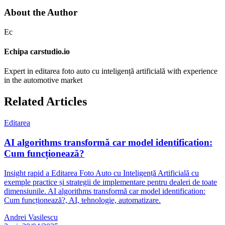
About the Author
Ec
Echipa carstudio.io
Expert in editarea foto auto cu inteligență artificială with experience
in the automotive market
Related Articles
Editarea
AI algorithms transformă car model identification:
Cum funcționează?
Insight rapid a Editarea Foto Auto cu Inteligență Artificială cu
exemple practice și strategii de implementare pentru dealeri de toate
dimensiunile. AI algorithms transformă car model identification:
Cum funcționează?, AI, tehnologie, automatizare.
Andrei Vasilescu