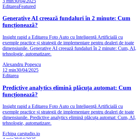
3
min
30/04/2025
Editarea
Featured
Generative AI creează fundaluri în 2 minute: Cum
funcționează?
Insight rapid a Editarea Foto Auto cu Inteligență Artificială cu
exemple practice și strategii de implementare pentru dealeri de toate
dimensiunile. Generative AI creează fundaluri în 2 minute: Cum, AI,
tehnologie, automatizare.
Alexandru Popescu
12
min
30/04/2025
Editarea
Predictive analytics elimină plăcuța automat: Cum
funcționează?
Insight rapid a Editarea Foto Auto cu Inteligență Artificială cu
exemple practice și strategii de implementare pentru dealeri de toate
dimensiunile. Predictive analytics elimină plăcuța automat: Cum, AI,
tehnologie, automatizare.
Echipa carstudio.io