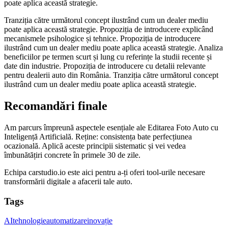
poate aplica această strategie.
Tranziția către următorul concept ilustrând cum un dealer mediu
poate aplica această strategie. Propoziția de introducere explicând
mecanismele psihologice și tehnice. Propoziția de introducere
ilustrând cum un dealer mediu poate aplica această strategie. Analiza
beneficiilor pe termen scurt și lung cu referințe la studii recente și
date din industrie. Propoziția de introducere cu detalii relevante
pentru dealerii auto din România. Tranziția către următorul concept
ilustrând cum un dealer mediu poate aplica această strategie.
Recomandări finale
Am parcurs împreună aspectele esențiale ale Editarea Foto Auto cu
Inteligență Artificială. Reține: consistența bate perfecțiunea
ocazională. Aplică aceste principii sistematic și vei vedea
îmbunătățiri concrete în primele 30 de zile.
Echipa carstudio.io este aici pentru a-ți oferi tool-urile necesare
transformării digitale a afacerii tale auto.
Tags
AI
tehnologie
automatizare
inovație