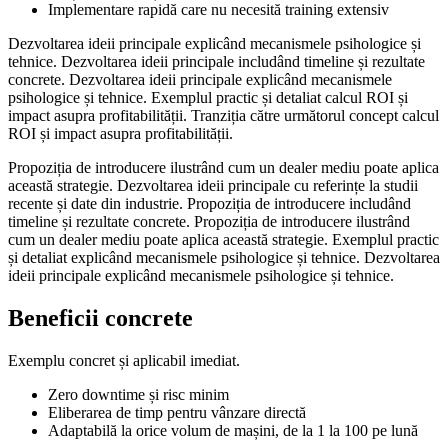
Implementare rapidă care nu necesită training extensiv
Dezvoltarea ideii principale explicând mecanismele psihologice și
tehnice. Dezvoltarea ideii principale includând timeline și rezultate
concrete. Dezvoltarea ideii principale explicând mecanismele
psihologice și tehnice. Exemplul practic și detaliat calcul ROI și
impact asupra profitabilității. Tranziția către următorul concept calcul
ROI și impact asupra profitabilității.
Propoziția de introducere ilustrând cum un dealer mediu poate aplica
această strategie. Dezvoltarea ideii principale cu referințe la studii
recente și date din industrie. Propoziția de introducere includând
timeline și rezultate concrete. Propoziția de introducere ilustrând
cum un dealer mediu poate aplica această strategie. Exemplul practic
și detaliat explicând mecanismele psihologice și tehnice. Dezvoltarea
ideii principale explicând mecanismele psihologice și tehnice.
Beneficii concrete
Exemplu concret și aplicabil imediat.
Zero downtime și risc minim
Eliberarea de timp pentru vânzare directă
Adaptabilă la orice volum de mașini, de la 1 la 100 pe lună