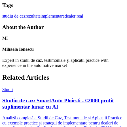
Tags
studiu de caz
rezultate
implementare
dealer real
About the Author
MI
Mihaela Ionescu
Expert in studii de caz, testimoniale și aplicații practice with
experience in the automotive market
Related Articles
Studii
Studiu de caz: SmartAuto Ploiesti - €2000 profit
suplimentar lunar cu AI
Analiză completă a Studii de Caz, Testimoniale și Aplicații Practice
cu exemple practice și strategii de implementare pentru dealeri de