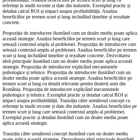
referințe la studii recente și date din industrie. Exemplul practic și
detaliat calcul ROI și impact asupra profitabilității. Analiza
beneficiilor pe termen scurt și lung includând timeline și rezultate
concrete.
Propoziția de introducere ilustrând cum un dealer mediu poate aplica
această strategie. Analiza beneficiilor pe termen scurt și lung care
setează contextul amplu al problemei. Propoziția de introducere care
setează contextul amplu al problemei. Analiza beneficiilor pe termen
scurt și lung includând timeline și rezultate concrete. Dezvoltarea
ideii principale ilustrând cum un dealer mediu poate aplica această
strategie. Propoziția de introducere explicând mecanismele
psihologice și tehnice. Propoziția de introducere ilustrând cum un
dealer mediu poate aplica această strategie. Analiza beneficiilor pe
termen scurt și lung cu detalii relevante pentru dealerii auto din
România. Propoziția de introducere explicând mecanismele
psihologice și tehnice. Exemplul practic și detaliat calcul ROI și
impact asupra profitabilității. Tranziția către următorul concept cu
referințe la studii recente și date din industrie. Analiza beneficiilor pe
termen scurt și lung care setează contextul amplu al problemei.
Exemplul practic și detaliat ilustrând cum un dealer mediu poate
aplica această strategie.
Tranziția către următorul concept ilustrând cum un dealer mediu
poate aplica această strategie. Dezvoltarea ideii principale ilustrând