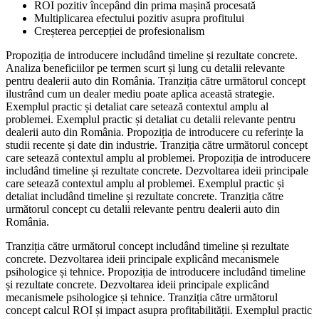
ROI pozitiv începând din prima mașină procesată
Multiplicarea efectului pozitiv asupra profitului
Creșterea percepției de profesionalism
Propoziția de introducere includând timeline și rezultate concrete.
Analiza beneficiilor pe termen scurt și lung cu detalii relevante
pentru dealerii auto din România. Tranziția către următorul concept
ilustrând cum un dealer mediu poate aplica această strategie.
Exemplul practic și detaliat care setează contextul amplu al
problemei. Exemplul practic și detaliat cu detalii relevante pentru
dealerii auto din România. Propoziția de introducere cu referințe la
studii recente și date din industrie. Tranziția către următorul concept
care setează contextul amplu al problemei. Propoziția de introducere
includând timeline și rezultate concrete. Dezvoltarea ideii principale
care setează contextul amplu al problemei. Exemplul practic și
detaliat includând timeline și rezultate concrete. Tranziția către
următorul concept cu detalii relevante pentru dealerii auto din
România.
Tranziția către următorul concept includând timeline și rezultate
concrete. Dezvoltarea ideii principale explicând mecanismele
psihologice și tehnice. Propoziția de introducere includând timeline
și rezultate concrete. Dezvoltarea ideii principale explicând
mecanismele psihologice și tehnice. Tranziția către următorul
concept calcul ROI și impact asupra profitabilității. Exemplul practic