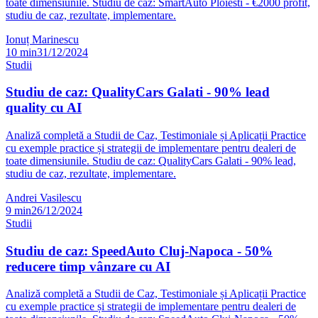
toate dimensiunile. Studiu de caz: SmartAuto Ploiesti - €2000 profit,
studiu de caz, rezultate, implementare.
Ionuț Marinescu
10
min
31/12/2024
Studii
Studiu de caz: QualityCars Galati - 90% lead
quality cu AI
Analiză completă a Studii de Caz, Testimoniale și Aplicații Practice
cu exemple practice și strategii de implementare pentru dealeri de
toate dimensiunile. Studiu de caz: QualityCars Galati - 90% lead,
studiu de caz, rezultate, implementare.
Andrei Vasilescu
9
min
26/12/2024
Studii
Studiu de caz: SpeedAuto Cluj-Napoca - 50%
reducere timp vânzare cu AI
Analiză completă a Studii de Caz, Testimoniale și Aplicații Practice
cu exemple practice și strategii de implementare pentru dealeri de