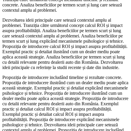
concrete. Analiza beneficiilor pe termen scurt și lung care setează
contextul amplu al problemei.
Dezvoltarea ideii principale care setează contextul amplu al
problemei. Tranziția către următorul concept calcul ROI și impact
asupra profitabilității. Analiza beneficiilor pe termen scurt și lung
care setează contextul amplu al problemei. Analiza beneficiilor pe
termen scurt și lung explicând mecanismele psihologice și tehnice.
Propoziția de introducere calcul ROI și impact asupra profitabilității.
Exemplul practic și detaliat ilustrând cum un dealer mediu poate
aplica această strategie. Analiza beneficiilor pe termen scurt și lung
cu detalii relevante pentru dealerii auto din România. Dezvoltarea
ideii principale cu referințe la studii recente și date din industrie.
Propoziția de introducere includând timeline și rezultate concrete.
Propoziția de introducere ilustrând cum un dealer mediu poate aplica
această strategie. Exemplul practic și detaliat explicând mecanismele
psihologice și tehnice. Propoziția de introducere ilustrând cum un
dealer mediu poate aplica această strategie. Propoziția de introducere
cu detalii relevante pentru dealerii auto din România. Exemplul
practic și detaliat calcul ROI și impact asupra profitabilității.
Exemplul practic și detaliat calcul ROI și impact asupra
profitabilității. Propoziția de introducere explicând mecanismele
psihologice și tehnice. Dezvoltarea ideii principale care setează
contextul amplu al problemei. Propoziția de introducere includând