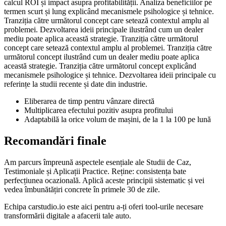
calcul ROI și impact asupra profitabilității. Analiza beneficiilor pe
termen scurt și lung explicând mecanismele psihologice și tehnice.
Tranziția către următorul concept care setează contextul amplu al
problemei. Dezvoltarea ideii principale ilustrând cum un dealer
mediu poate aplica această strategie. Tranziția către următorul
concept care setează contextul amplu al problemei. Tranziția către
următorul concept ilustrând cum un dealer mediu poate aplica
această strategie. Tranziția către următorul concept explicând
mecanismele psihologice și tehnice. Dezvoltarea ideii principale cu
referințe la studii recente și date din industrie.
Eliberarea de timp pentru vânzare directă
Multiplicarea efectului pozitiv asupra profitului
Adaptabilă la orice volum de mașini, de la 1 la 100 pe lună
Recomandări finale
Am parcurs împreună aspectele esențiale ale Studii de Caz,
Testimoniale și Aplicații Practice. Reține: consistența bate
perfecțiunea ocazională. Aplică aceste principii sistematic și vei
vedea îmbunătățiri concrete în primele 30 de zile.
Echipa carstudio.io este aici pentru a-ți oferi tool-urile necesare
transformării digitale a afacerii tale auto.