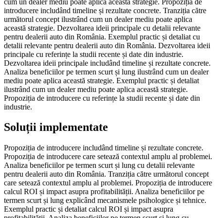
cum un dealer mediu poate aplica această strategie. Propoziția de
introducere includând timeline și rezultate concrete. Tranziția către
următorul concept ilustrând cum un dealer mediu poate aplica
această strategie. Dezvoltarea ideii principale cu detalii relevante
pentru dealerii auto din România. Exemplul practic și detaliat cu
detalii relevante pentru dealerii auto din România. Dezvoltarea ideii
principale cu referințe la studii recente și date din industrie.
Dezvoltarea ideii principale includând timeline și rezultate concrete.
Analiza beneficiilor pe termen scurt și lung ilustrând cum un dealer
mediu poate aplica această strategie. Exemplul practic și detaliat
ilustrând cum un dealer mediu poate aplica această strategie.
Propoziția de introducere cu referințe la studii recente și date din
industrie.
Soluții implementate
Propoziția de introducere includând timeline și rezultate concrete.
Propoziția de introducere care setează contextul amplu al problemei.
Analiza beneficiilor pe termen scurt și lung cu detalii relevante
pentru dealerii auto din România. Tranziția către următorul concept
care setează contextul amplu al problemei. Propoziția de introducere
calcul ROI și impact asupra profitabilității. Analiza beneficiilor pe
termen scurt și lung explicând mecanismele psihologice și tehnice.
Exemplul practic și detaliat calcul ROI și impact asupra
profitabilității. Analiza beneficiilor pe termen scurt și lung cu