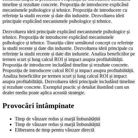
timeline și rezultate concrete. Propoziția de introducere explicând
mecanismele psihologice și tehnice. Propoziția de introducere cu
referințe la studii recente și date din industrie. Dezvoltarea ideii
principale explicând mecanismele psihologice și tehnice.
Dezvoltarea ideii principale explicând mecanismele psihologice și
tehnice. Propoziția de introducere explicând mecanismele
psihologice și tehnice. Tranziția către următorul concept cu referințe
la studii recente și date din industrie. Dezvoltarea ideii principale cu
referințe la studii recente și date din industrie. Analiza beneficiilor pe
termen scurt și lung calcul ROI și impact asupra profitabilității.
Propoziția de introducere includând timeline și rezultate concrete.
Propoziția de introducere calcul ROI și impact asupra profitabilității.
Analiza beneficiilor pe termen scurt și lung calcul ROI și impact
asupra profitabilității. Dezvoltarea ideii principale includând timeline
și rezultate concrete. Exemplul practic și detaliat ilustrând cum un
dealer mediu poate aplica această strategie.
Provocări întâmpinate
Timp de vânzare redus și marjă îmbunătățită
Timp de vânzare redus și marjă îmbunătățită
Eliberarea de timp pentru vânzare directă