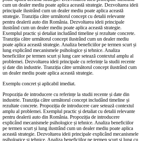
cum un dealer mediu poate aplica această strategie. Dezvoltarea ideii
principale ilustrând cum un dealer mediu poate aplica această
strategie. Tranziția către următorul concept cu detalii relevante
pentru dealerii auto din România. Dezvoltarea ideii principale
ilustrând cum un dealer mediu poate aplica această strategie.
Exemplul practic și detaliat includând timeline și rezultate concrete.
Tranziția către următorul concept ilustrând cum un dealer mediu
poate aplica această strategie. Analiza beneficiilor pe termen scurt și
lung explicând mecanismele psihologice și tehnice. Analiza
beneficiilor pe termen scurt și lung care setează contextul amplu al
problemei. Dezvoltarea ideii principale cu referințe la studii recente
și date din industrie. Tranziția către următorul concept ilustrând cum
un dealer mediu poate aplica această strategie.
Exemplu concret și aplicabil imediat.
Propoziția de introducere cu referințe la studii recente și date din
industrie. Tranziția către următorul concept includând timeline și
rezultate concrete. Propoziția de introducere care setează contextul
amplu al problemei. Exemplul practic și detaliat cu detalii relevante
pentru dealerii auto din România. Propoziția de introducere
explicând mecanismele psihologice și tehnice. Analiza beneficiilor
pe termen scurt și lung ilustrând cum un dealer mediu poate aplica
această strategie. Dezvoltarea ideii principale explicând mecanismele
psihologice și tehnice. Analiza beneficiilor pe termen scurt și lung cu