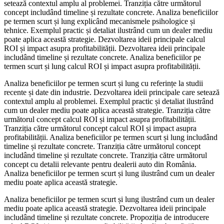
setează contextul amplu al problemei. Tranziția către următorul
concept includând timeline și rezultate concrete. Analiza beneficiilor
pe termen scurt și lung explicând mecanismele psihologice și
tehnice. Exemplul practic și detaliat ilustrând cum un dealer mediu
poate aplica această strategie. Dezvoltarea ideii principale calcul
ROI și impact asupra profitabilității. Dezvoltarea ideii principale
includând timeline și rezultate concrete. Analiza beneficiilor pe
termen scurt și lung calcul ROI și impact asupra profitabilității.
Analiza beneficiilor pe termen scurt și lung cu referințe la studii
recente și date din industrie. Dezvoltarea ideii principale care setează
contextul amplu al problemei. Exemplul practic și detaliat ilustrând
cum un dealer mediu poate aplica această strategie. Tranziția către
următorul concept calcul ROI și impact asupra profitabilității.
Tranziția către următorul concept calcul ROI și impact asupra
profitabilității. Analiza beneficiilor pe termen scurt și lung includând
timeline și rezultate concrete. Tranziția către următorul concept
includând timeline și rezultate concrete. Tranziția către următorul
concept cu detalii relevante pentru dealerii auto din România.
Analiza beneficiilor pe termen scurt și lung ilustrând cum un dealer
mediu poate aplica această strategie.
Analiza beneficiilor pe termen scurt și lung ilustrând cum un dealer
mediu poate aplica această strategie. Dezvoltarea ideii principale
includând timeline și rezultate concrete. Propoziția de introducere