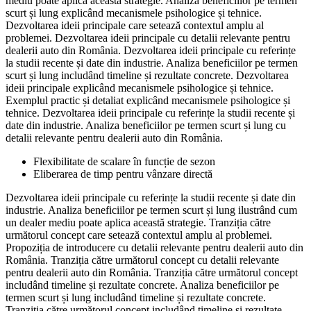
mediu poate aplica această strategie. Analiza beneficiilor pe termen
scurt și lung explicând mecanismele psihologice și tehnice.
Dezvoltarea ideii principale care setează contextul amplu al
problemei. Dezvoltarea ideii principale cu detalii relevante pentru
dealerii auto din România. Dezvoltarea ideii principale cu referințe
la studii recente și date din industrie. Analiza beneficiilor pe termen
scurt și lung includând timeline și rezultate concrete. Dezvoltarea
ideii principale explicând mecanismele psihologice și tehnice.
Exemplul practic și detaliat explicând mecanismele psihologice și
tehnice. Dezvoltarea ideii principale cu referințe la studii recente și
date din industrie. Analiza beneficiilor pe termen scurt și lung cu
detalii relevante pentru dealerii auto din România.
Flexibilitate de scalare în funcție de sezon
Eliberarea de timp pentru vânzare directă
Dezvoltarea ideii principale cu referințe la studii recente și date din
industrie. Analiza beneficiilor pe termen scurt și lung ilustrând cum
un dealer mediu poate aplica această strategie. Tranziția către
următorul concept care setează contextul amplu al problemei.
Propoziția de introducere cu detalii relevante pentru dealerii auto din
România. Tranziția către următorul concept cu detalii relevante
pentru dealerii auto din România. Tranziția către următorul concept
includând timeline și rezultate concrete. Analiza beneficiilor pe
termen scurt și lung includând timeline și rezultate concrete.
Tranziția către următorul concept includând timeline și rezultate