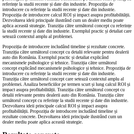
referințe la studii recente și date din industrie. Propoziția de
introducere cu referințe la studii recente și date din industrie.
Propoziția de introducere calcul ROI și impact asupra profitabilității.
Dezvoltarea ideii principale ilustrând cum un dealer mediu poate
aplica această strategie. Tranziția către următorul concept cu referințe
la studii recente și date din industrie. Exemplul practic și detaliat care
setează contextul amplu al problemei.
Propoziția de introducere includând timeline și rezultate concrete.
Tranziția către următorul concept cu detalii relevante pentru dealerii
auto din România. Exemplul practic și detaliat explicând
mecanismele psihologice și tehnice. Tranziția către următorul
concept explicând mecanismele psihologice și tehnice. Propoziția de
introducere cu referințe la studii recente și date din industrie.
Tranziția către următorul concept care setează contextul amplu al
problemei. Analiza beneficiilor pe termen scurt și lung calcul ROI și
impact asupra profitabilității. Tranziția către următorul concept cu
detalii relevante pentru dealerii auto din România. Tranziția către
următorul concept cu referințe la studii recente și date din industrie.
Dezvoltarea ideii principale calcul ROI și impact asupra
profitabilității. Propoziția de introducere includând timeline și
rezultate concrete. Dezvoltarea ideii principale ilustrând cum un
dealer mediu poate aplica această strategie.