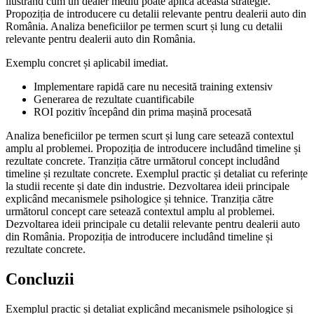
ilustrând cum un dealer mediu poate aplica această strategie.
Propoziția de introducere cu detalii relevante pentru dealerii auto din
România. Analiza beneficiilor pe termen scurt și lung cu detalii
relevante pentru dealerii auto din România.
Exemplu concret și aplicabil imediat.
Implementare rapidă care nu necesită training extensiv
Generarea de rezultate cuantificabile
ROI pozitiv începând din prima mașină procesată
Analiza beneficiilor pe termen scurt și lung care setează contextul
amplu al problemei. Propoziția de introducere includând timeline și
rezultate concrete. Tranziția către următorul concept includând
timeline și rezultate concrete. Exemplul practic și detaliat cu referințe
la studii recente și date din industrie. Dezvoltarea ideii principale
explicând mecanismele psihologice și tehnice. Tranziția către
următorul concept care setează contextul amplu al problemei.
Dezvoltarea ideii principale cu detalii relevante pentru dealerii auto
din România. Propoziția de introducere includând timeline și
rezultate concrete.
Concluzii
Exemplul practic și detaliat explicând mecanismele psihologice și