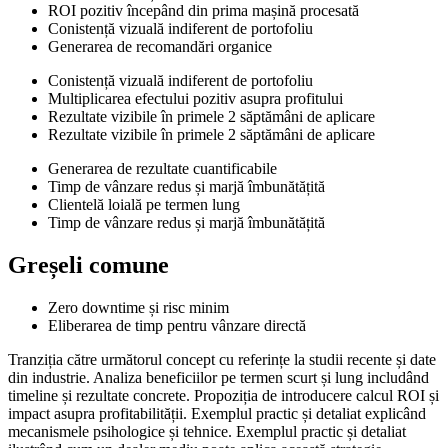
ROI pozitiv începând din prima mașină procesată
Conistență vizuală indiferent de portofoliu
Generarea de recomandări organice
Conistență vizuală indiferent de portofoliu
Multiplicarea efectului pozitiv asupra profitului
Rezultate vizibile în primele 2 săptămâni de aplicare
Rezultate vizibile în primele 2 săptămâni de aplicare
Generarea de rezultate cuantificabile
Timp de vânzare redus și marjă îmbunătățită
Clientelă loială pe termen lung
Timp de vânzare redus și marjă îmbunătățită
Greșeli comune
Zero downtime și risc minim
Eliberarea de timp pentru vânzare directă
Tranziția către următorul concept cu referințe la studii recente și date
din industrie. Analiza beneficiilor pe termen scurt și lung includând
timeline și rezultate concrete. Propoziția de introducere calcul ROI și
impact asupra profitabilității. Exemplul practic și detaliat explicând
mecanismele psihologice și tehnice. Exemplul practic și detaliat