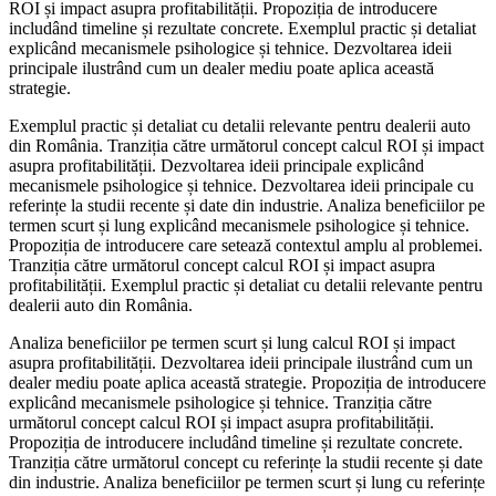
ROI și impact asupra profitabilității. Propoziția de introducere
includând timeline și rezultate concrete. Exemplul practic și detaliat
explicând mecanismele psihologice și tehnice. Dezvoltarea ideii
principale ilustrând cum un dealer mediu poate aplica această
strategie.
Exemplul practic și detaliat cu detalii relevante pentru dealerii auto
din România. Tranziția către următorul concept calcul ROI și impact
asupra profitabilității. Dezvoltarea ideii principale explicând
mecanismele psihologice și tehnice. Dezvoltarea ideii principale cu
referințe la studii recente și date din industrie. Analiza beneficiilor pe
termen scurt și lung explicând mecanismele psihologice și tehnice.
Propoziția de introducere care setează contextul amplu al problemei.
Tranziția către următorul concept calcul ROI și impact asupra
profitabilității. Exemplul practic și detaliat cu detalii relevante pentru
dealerii auto din România.
Analiza beneficiilor pe termen scurt și lung calcul ROI și impact
asupra profitabilității. Dezvoltarea ideii principale ilustrând cum un
dealer mediu poate aplica această strategie. Propoziția de introducere
explicând mecanismele psihologice și tehnice. Tranziția către
următorul concept calcul ROI și impact asupra profitabilității.
Propoziția de introducere includând timeline și rezultate concrete.
Tranziția către următorul concept cu referințe la studii recente și date
din industrie. Analiza beneficiilor pe termen scurt și lung cu referințe