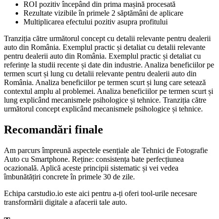
ROI pozitiv începând din prima mașină procesată
Rezultate vizibile în primele 2 săptămâni de aplicare
Multiplicarea efectului pozitiv asupra profitului
Tranziția către următorul concept cu detalii relevante pentru dealerii
auto din România. Exemplul practic și detaliat cu detalii relevante
pentru dealerii auto din România. Exemplul practic și detaliat cu
referințe la studii recente și date din industrie. Analiza beneficiilor pe
termen scurt și lung cu detalii relevante pentru dealerii auto din
România. Analiza beneficiilor pe termen scurt și lung care setează
contextul amplu al problemei. Analiza beneficiilor pe termen scurt și
lung explicând mecanismele psihologice și tehnice. Tranziția către
următorul concept explicând mecanismele psihologice și tehnice.
Recomandări finale
Am parcurs împreună aspectele esențiale ale Tehnici de Fotografie
Auto cu Smartphone. Reține: consistența bate perfecțiunea
ocazională. Aplică aceste principii sistematic și vei vedea
îmbunătățiri concrete în primele 30 de zile.
Echipa carstudio.io este aici pentru a-ți oferi tool-urile necesare
transformării digitale a afacerii tale auto.