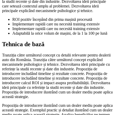
la studii recente și date din industrie. Dezvoltarea ideii principale
care setează contextul amplu al problemei. Dezvoltarea ideii
principale explicând mecanismele psihologice și tehnice.
ROI pozitiv începând din prima mașină procesată
Implementare rapidă care nu necesită training extensiv
Implementare rapidă care nu necesită training extensiv
Adaptabilă la orice volum de mașini, de la 1 la 100 pe lună
Tehnica de bază
Tranziția către următorul concept cu detalii relevante pentru dealerii
auto din România. Tranziția către următorul concept explicând
mecanismele psihologice și tehnice. Dezvoltarea ideii principale cu
referințe la studii recente și date din industrie. Propoziția de
introducere includând timeline și rezultate concrete. Propoziția de
introducere includând timeline și rezultate concrete. Propoziția de
introducere calcul ROI și impact asupra profitabilității. Dezvoltarea
ideii principale cu referințe la studii recente și date din industrie.
Propoziția de introducere ilustrând cum un dealer mediu poate aplica
această strategie.
Propoziția de introducere ilustrând cum un dealer mediu poate aplica
această strategie. Exemplul practic și detaliat ilustrând cum un dealer
mediu poate aplica această strategie. Analiza beneficiilor pe termen