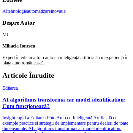
AI
tehnologie
automatizare
inovație
Despre Autor
MI
Mihaela Ionescu
Expert în editarea foto auto cu inteligență artificială cu experiență în
piața auto românească
Articole Înrudite
Editarea
AI algorithms transformă car model identification:
Cum funcționează?
Insight rapid a Editarea Foto Auto cu Inteligență Artificială cu
exemple practice și strategii de implementare pentru dealeri de toate
dimensiunile. AI algorithms transformă car model identification: