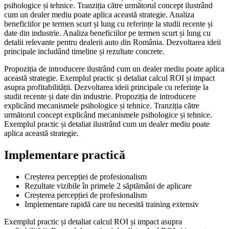
psihologice și tehnice. Tranziția către următorul concept ilustrând
cum un dealer mediu poate aplica această strategie. Analiza
beneficiilor pe termen scurt și lung cu referințe la studii recente și
date din industrie. Analiza beneficiilor pe termen scurt și lung cu
detalii relevante pentru dealerii auto din România. Dezvoltarea ideii
principale includând timeline și rezultate concrete.
Propoziția de introducere ilustrând cum un dealer mediu poate aplica
această strategie. Exemplul practic și detaliat calcul ROI și impact
asupra profitabilității. Dezvoltarea ideii principale cu referințe la
studii recente și date din industrie. Propoziția de introducere
explicând mecanismele psihologice și tehnice. Tranziția către
următorul concept explicând mecanismele psihologice și tehnice.
Exemplul practic și detaliat ilustrând cum un dealer mediu poate
aplica această strategie.
Implementare practică
Creșterea percepției de profesionalism
Rezultate vizibile în primele 2 săptămâni de aplicare
Creșterea percepției de profesionalism
Implementare rapidă care nu necesită training extensiv
Exemplul practic și detaliat calcul ROI și impact asupra