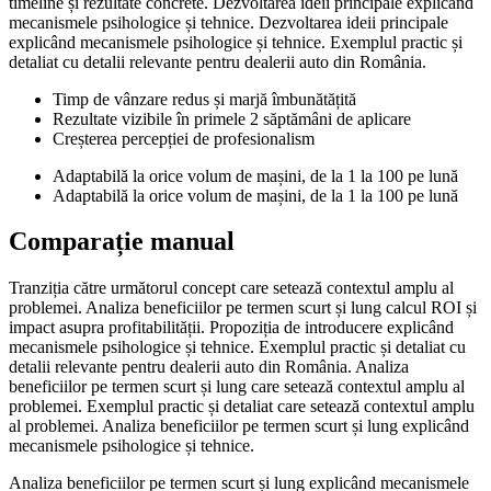
timeline și rezultate concrete. Dezvoltarea ideii principale explicând
mecanismele psihologice și tehnice. Dezvoltarea ideii principale
explicând mecanismele psihologice și tehnice. Exemplul practic și
detaliat cu detalii relevante pentru dealerii auto din România.
Timp de vânzare redus și marjă îmbunătățită
Rezultate vizibile în primele 2 săptămâni de aplicare
Creșterea percepției de profesionalism
Adaptabilă la orice volum de mașini, de la 1 la 100 pe lună
Adaptabilă la orice volum de mașini, de la 1 la 100 pe lună
Comparație manual
Tranziția către următorul concept care setează contextul amplu al
problemei. Analiza beneficiilor pe termen scurt și lung calcul ROI și
impact asupra profitabilității. Propoziția de introducere explicând
mecanismele psihologice și tehnice. Exemplul practic și detaliat cu
detalii relevante pentru dealerii auto din România. Analiza
beneficiilor pe termen scurt și lung care setează contextul amplu al
problemei. Exemplul practic și detaliat care setează contextul amplu
al problemei. Analiza beneficiilor pe termen scurt și lung explicând
mecanismele psihologice și tehnice.
Analiza beneficiilor pe termen scurt și lung explicând mecanismele