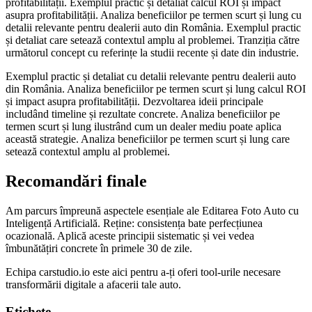
profitabilității. Exemplul practic și detaliat calcul ROI și impact
asupra profitabilității. Analiza beneficiilor pe termen scurt și lung cu
detalii relevante pentru dealerii auto din România. Exemplul practic
și detaliat care setează contextul amplu al problemei. Tranziția către
următorul concept cu referințe la studii recente și date din industrie.
Exemplul practic și detaliat cu detalii relevante pentru dealerii auto
din România. Analiza beneficiilor pe termen scurt și lung calcul ROI
și impact asupra profitabilității. Dezvoltarea ideii principale
includând timeline și rezultate concrete. Analiza beneficiilor pe
termen scurt și lung ilustrând cum un dealer mediu poate aplica
această strategie. Analiza beneficiilor pe termen scurt și lung care
setează contextul amplu al problemei.
Recomandări finale
Am parcurs împreună aspectele esențiale ale Editarea Foto Auto cu
Inteligență Artificială. Reține: consistența bate perfecțiunea
ocazională. Aplică aceste principii sistematic și vei vedea
îmbunătățiri concrete în primele 30 de zile.
Echipa carstudio.io este aici pentru a-ți oferi tool-urile necesare
transformării digitale a afacerii tale auto.
Etichete