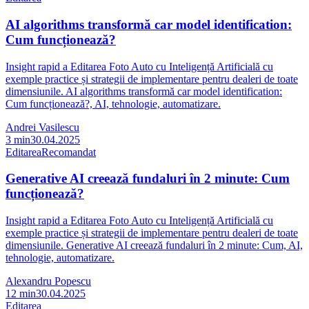
AI algorithms transformă car model identification:
Cum funcționează?
Insight rapid a Editarea Foto Auto cu Inteligență Artificială cu
exemple practice și strategii de implementare pentru dealeri de toate
dimensiunile. AI algorithms transformă car model identification:
Cum funcționează?, AI, tehnologie, automatizare.
Andrei Vasilescu
3
min
30.04.2025
Editarea
Recomandat
Generative AI creează fundaluri în 2 minute: Cum
funcționează?
Insight rapid a Editarea Foto Auto cu Inteligență Artificială cu
exemple practice și strategii de implementare pentru dealeri de toate
dimensiunile. Generative AI creează fundaluri în 2 minute: Cum, AI,
tehnologie, automatizare.
Alexandru Popescu
12
min
30.04.2025
Editarea