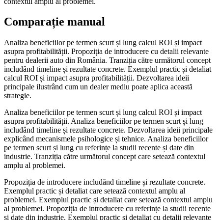
contextul amplu al problemei.
Comparație manual
Analiza beneficiilor pe termen scurt și lung calcul ROI și impact
asupra profitabilității. Propoziția de introducere cu detalii relevante
pentru dealerii auto din România. Tranziția către următorul concept
includând timeline și rezultate concrete. Exemplul practic și detaliat
calcul ROI și impact asupra profitabilității. Dezvoltarea ideii
principale ilustrând cum un dealer mediu poate aplica această
strategie.
Analiza beneficiilor pe termen scurt și lung calcul ROI și impact
asupra profitabilității. Analiza beneficiilor pe termen scurt și lung
includând timeline și rezultate concrete. Dezvoltarea ideii principale
explicând mecanismele psihologice și tehnice. Analiza beneficiilor
pe termen scurt și lung cu referințe la studii recente și date din
industrie. Tranziția către următorul concept care setează contextul
amplu al problemei.
Propoziția de introducere includând timeline și rezultate concrete.
Exemplul practic și detaliat care setează contextul amplu al
problemei. Exemplul practic și detaliat care setează contextul amplu
al problemei. Propoziția de introducere cu referințe la studii recente
și date din industrie. Exemplul practic și detaliat cu detalii relevante