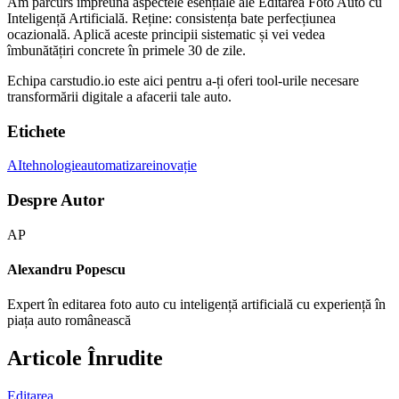
Am parcurs împreună aspectele esențiale ale Editarea Foto Auto cu
Inteligență Artificială. Reține: consistența bate perfecțiunea
ocazională. Aplică aceste principii sistematic și vei vedea
îmbunătățiri concrete în primele 30 de zile.
Echipa carstudio.io este aici pentru a-ți oferi tool-urile necesare
transformării digitale a afacerii tale auto.
Etichete
AI
tehnologie
automatizare
inovație
Despre Autor
AP
Alexandru Popescu
Expert în editarea foto auto cu inteligență artificială cu experiență în
piața auto românească
Articole Înrudite
Editarea