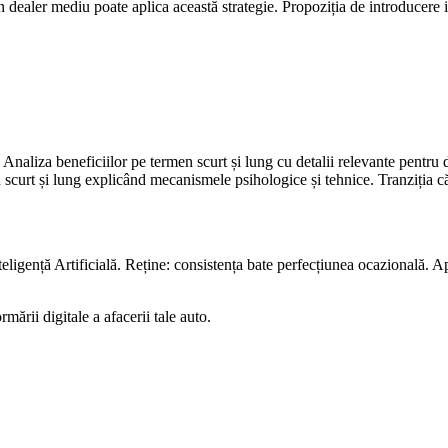
dealer mediu poate aplica această strategie. Propoziția de introducere i
i. Analiza beneficiilor pe termen scurt și lung cu detalii relevante pentru
en scurt și lung explicând mecanismele psihologice și tehnice. Tranziția
igență Artificială. Reține: consistența bate perfecțiunea ocazională. Apl
rmării digitale a afacerii tale auto.