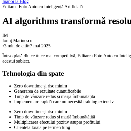
Înapoi la Blog
Editarea Foto Auto cu Inteligență Artificială
AI algorithms transformă reso
IM
Ionuț Marinescu
•
3
min de citit
•
7 mai 2025
Într-o piață din ce în ce mai competitivă, Editarea Foto Auto cu Intelig
acestui subiect.
Tehnologia din spate
Zero downtime și risc minim
Generarea de rezultate cuantificabile
Timp de vânzare redus și marjă îmbunătățită
Implementare rapidă care nu necesită training extensiv
Zero downtime și risc minim
Timp de vânzare redus și marjă îmbunătățită
Multiplicarea efectului pozitiv asupra profitului
Clientelă loială pe termen lung