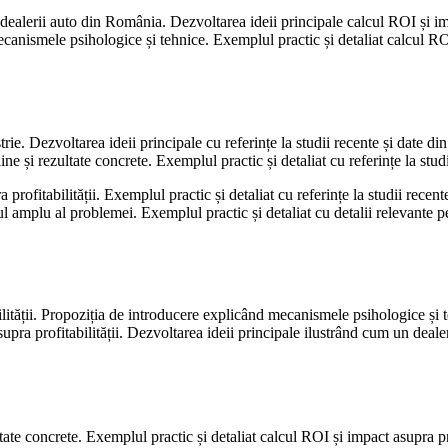
 dealerii auto din România. Dezvoltarea ideii principale calcul ROI și im
canismele psihologice și tehnice. Exemplul practic și detaliat calcul ROI 
trie. Dezvoltarea ideii principale cu referințe la studii recente și date d
e și rezultate concrete. Exemplul practic și detaliat cu referințe la studi
profitabilității. Exemplul practic și detaliat cu referințe la studii recen
xtul amplu al problemei. Exemplul practic și detaliat cu detalii relevante
ității. Propoziția de introducere explicând mecanismele psihologice și te
pra profitabilității. Dezvoltarea ideii principale ilustrând cum un dealer
tate concrete. Exemplul practic și detaliat calcul ROI și impact asupra pr