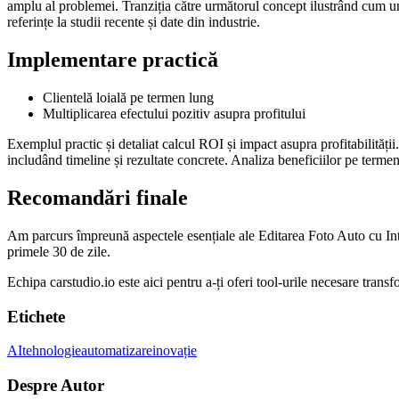
amplu al problemei. Tranziția către următorul concept ilustrând cum un 
referințe la studii recente și date din industrie.
Implementare practică
Clientelă loială pe termen lung
Multiplicarea efectului pozitiv asupra profitului
Exemplul practic și detaliat calcul ROI și impact asupra profitabilități
includând timeline și rezultate concrete. Analiza beneficiilor pe term
Recomandări finale
Am parcurs împreună aspectele esențiale ale Editarea Foto Auto cu Intel
primele 30 de zile.
Echipa carstudio.io este aici pentru a-ți oferi tool-urile necesare transfo
Etichete
AI
tehnologie
automatizare
inovație
Despre Autor