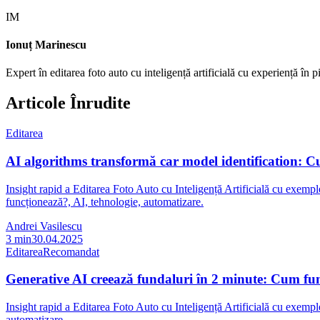
IM
Ionuț Marinescu
Expert în editarea foto auto cu inteligență artificială cu experiență în
Articole Înrudite
Editarea
AI algorithms transformă car model identification: 
Insight rapid a Editarea Foto Auto cu Inteligență Artificială cu exempl
funcționează?, AI, tehnologie, automatizare.
Andrei Vasilescu
3
min
30.04.2025
Editarea
Recomandat
Generative AI creează fundaluri în 2 minute: Cum fu
Insight rapid a Editarea Foto Auto cu Inteligență Artificială cu exempl
automatizare.