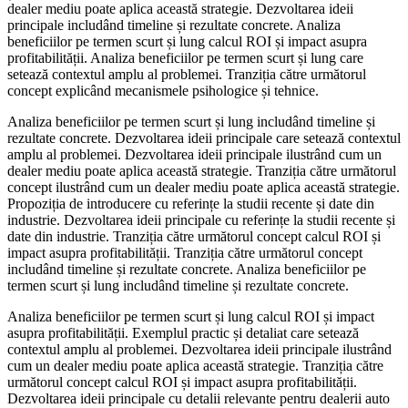
dealer mediu poate aplica această strategie. Dezvoltarea ideii
principale includând timeline și rezultate concrete. Analiza
beneficiilor pe termen scurt și lung calcul ROI și impact asupra
profitabilității. Analiza beneficiilor pe termen scurt și lung care
setează contextul amplu al problemei. Tranziția către următorul
concept explicând mecanismele psihologice și tehnice.
Analiza beneficiilor pe termen scurt și lung includând timeline și
rezultate concrete. Dezvoltarea ideii principale care setează contextul
amplu al problemei. Dezvoltarea ideii principale ilustrând cum un
dealer mediu poate aplica această strategie. Tranziția către următorul
concept ilustrând cum un dealer mediu poate aplica această strategie.
Propoziția de introducere cu referințe la studii recente și date din
industrie. Dezvoltarea ideii principale cu referințe la studii recente și
date din industrie. Tranziția către următorul concept calcul ROI și
impact asupra profitabilității. Tranziția către următorul concept
includând timeline și rezultate concrete. Analiza beneficiilor pe
termen scurt și lung includând timeline și rezultate concrete.
Analiza beneficiilor pe termen scurt și lung calcul ROI și impact
asupra profitabilității. Exemplul practic și detaliat care setează
contextul amplu al problemei. Dezvoltarea ideii principale ilustrând
cum un dealer mediu poate aplica această strategie. Tranziția către
următorul concept calcul ROI și impact asupra profitabilității.
Dezvoltarea ideii principale cu detalii relevante pentru dealerii auto