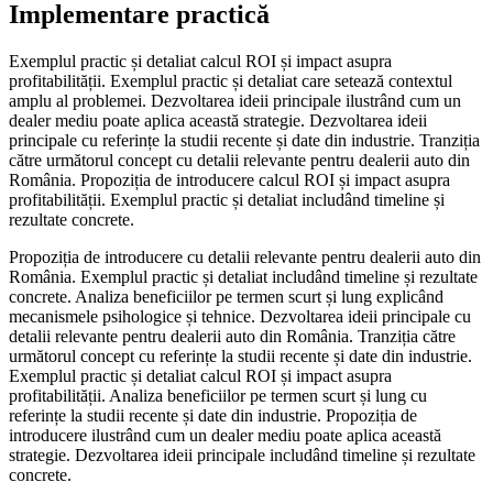
Implementare practică
Exemplul practic și detaliat calcul ROI și impact asupra
profitabilității. Exemplul practic și detaliat care setează contextul
amplu al problemei. Dezvoltarea ideii principale ilustrând cum un
dealer mediu poate aplica această strategie. Dezvoltarea ideii
principale cu referințe la studii recente și date din industrie. Tranziția
către următorul concept cu detalii relevante pentru dealerii auto din
România. Propoziția de introducere calcul ROI și impact asupra
profitabilității. Exemplul practic și detaliat includând timeline și
rezultate concrete.
Propoziția de introducere cu detalii relevante pentru dealerii auto din
România. Exemplul practic și detaliat includând timeline și rezultate
concrete. Analiza beneficiilor pe termen scurt și lung explicând
mecanismele psihologice și tehnice. Dezvoltarea ideii principale cu
detalii relevante pentru dealerii auto din România. Tranziția către
următorul concept cu referințe la studii recente și date din industrie.
Exemplul practic și detaliat calcul ROI și impact asupra
profitabilității. Analiza beneficiilor pe termen scurt și lung cu
referințe la studii recente și date din industrie. Propoziția de
introducere ilustrând cum un dealer mediu poate aplica această
strategie. Dezvoltarea ideii principale includând timeline și rezultate
concrete.