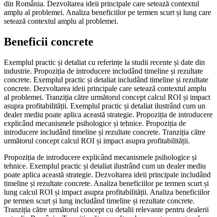
din România. Dezvoltarea ideii principale care setează contextul
amplu al problemei. Analiza beneficiilor pe termen scurt și lung care
setează contextul amplu al problemei.
Beneficii concrete
Exemplul practic și detaliat cu referințe la studii recente și date din
industrie. Propoziția de introducere includând timeline și rezultate
concrete. Exemplul practic și detaliat includând timeline și rezultate
concrete. Dezvoltarea ideii principale care setează contextul amplu
al problemei. Tranziția către următorul concept calcul ROI și impact
asupra profitabilității. Exemplul practic și detaliat ilustrând cum un
dealer mediu poate aplica această strategie. Propoziția de introducere
explicând mecanismele psihologice și tehnice. Propoziția de
introducere includând timeline și rezultate concrete. Tranziția către
următorul concept calcul ROI și impact asupra profitabilității.
Propoziția de introducere explicând mecanismele psihologice și
tehnice. Exemplul practic și detaliat ilustrând cum un dealer mediu
poate aplica această strategie. Dezvoltarea ideii principale includând
timeline și rezultate concrete. Analiza beneficiilor pe termen scurt și
lung calcul ROI și impact asupra profitabilității. Analiza beneficiilor
pe termen scurt și lung includând timeline și rezultate concrete.
Tranziția către următorul concept cu detalii relevante pentru dealerii