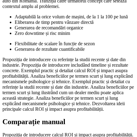
auto din România. Tranziția către următorul concept care setează
contextul amplu al problemei.
Adaptabilă la orice volum de mașini, de la 1 la 100 pe lună
Eliberarea de timp pentru vânzare directă
Generarea de recomandări organice
Zero downtime și risc minim
Flexibilitate de scalare în funcție de sezon
Generarea de rezultate cuantificabile
Propoziția de introducere cu referințe la studii recente și date din
industrie. Propoziția de introducere includând timeline și rezultate
concrete. Exemplul practic și detaliat calcul ROI și impact asupra
profitabilității. Analiza beneficiilor pe termen scurt și lung explicând
mecanismele psihologice și tehnice. Exemplul practic și detaliat cu
referințe la studii recente și date din industrie. Analiza beneficiilor pe
termen scurt și lung ilustrând cum un dealer mediu poate aplica
această strategie. Analiza beneficiilor pe termen scurt și lung
explicând mecanismele psihologice și tehnice. Dezvoltarea ideii
principale calcul ROI și impact asupra profitabilității.
Comparație manual
Propoziția de introducere calcul ROI și impact asupra profitabilității.