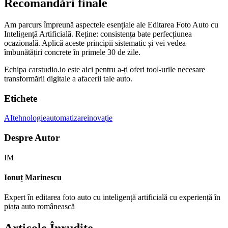
Recomandări finale
Am parcurs împreună aspectele esențiale ale Editarea Foto Auto cu
Inteligență Artificială. Reține: consistența bate perfecțiunea
ocazională. Aplică aceste principii sistematic și vei vedea
îmbunătățiri concrete în primele 30 de zile.
Echipa carstudio.io este aici pentru a-ți oferi tool-urile necesare
transformării digitale a afacerii tale auto.
Etichete
AI
tehnologie
automatizare
inovație
Despre Autor
IM
Ionuț Marinescu
Expert în editarea foto auto cu inteligență artificială cu experiență în
piața auto românească