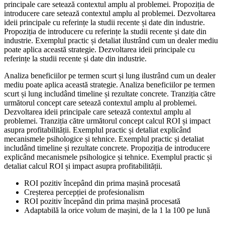
principale care setează contextul amplu al problemei. Propoziția de
introducere care setează contextul amplu al problemei. Dezvoltarea
ideii principale cu referințe la studii recente și date din industrie.
Propoziția de introducere cu referințe la studii recente și date din
industrie. Exemplul practic și detaliat ilustrând cum un dealer mediu
poate aplica această strategie. Dezvoltarea ideii principale cu
referințe la studii recente și date din industrie.
Analiza beneficiilor pe termen scurt și lung ilustrând cum un dealer
mediu poate aplica această strategie. Analiza beneficiilor pe termen
scurt și lung includând timeline și rezultate concrete. Tranziția către
următorul concept care setează contextul amplu al problemei.
Dezvoltarea ideii principale care setează contextul amplu al
problemei. Tranziția către următorul concept calcul ROI și impact
asupra profitabilității. Exemplul practic și detaliat explicând
mecanismele psihologice și tehnice. Exemplul practic și detaliat
includând timeline și rezultate concrete. Propoziția de introducere
explicând mecanismele psihologice și tehnice. Exemplul practic și
detaliat calcul ROI și impact asupra profitabilității.
ROI pozitiv începând din prima mașină procesată
Creșterea percepției de profesionalism
ROI pozitiv începând din prima mașină procesată
Adaptabilă la orice volum de mașini, de la 1 la 100 pe lună