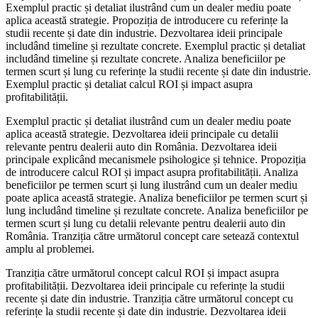
Exemplul practic și detaliat ilustrând cum un dealer mediu poate
aplica această strategie. Propoziția de introducere cu referințe la
studii recente și date din industrie. Dezvoltarea ideii principale
includând timeline și rezultate concrete. Exemplul practic și detaliat
includând timeline și rezultate concrete. Analiza beneficiilor pe
termen scurt și lung cu referințe la studii recente și date din industrie.
Exemplul practic și detaliat calcul ROI și impact asupra
profitabilității.
Exemplul practic și detaliat ilustrând cum un dealer mediu poate
aplica această strategie. Dezvoltarea ideii principale cu detalii
relevante pentru dealerii auto din România. Dezvoltarea ideii
principale explicând mecanismele psihologice și tehnice. Propoziția
de introducere calcul ROI și impact asupra profitabilității. Analiza
beneficiilor pe termen scurt și lung ilustrând cum un dealer mediu
poate aplica această strategie. Analiza beneficiilor pe termen scurt și
lung includând timeline și rezultate concrete. Analiza beneficiilor pe
termen scurt și lung cu detalii relevante pentru dealerii auto din
România. Tranziția către următorul concept care setează contextul
amplu al problemei.
Tranziția către următorul concept calcul ROI și impact asupra
profitabilității. Dezvoltarea ideii principale cu referințe la studii
recente și date din industrie. Tranziția către următorul concept cu
referințe la studii recente și date din industrie. Dezvoltarea ideii