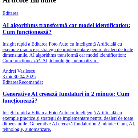
Articole Înrudite
Editarea
AI algorithms transformă car model identification:
Cum funcționează?
Insight rapid a Editarea Foto Auto cu Inteligență Artificială cu
exemple practice și strategii de implementare pentru dealeri de toate
dimensiunile. AI algorithms transformă car model identification:
Cum funcționează?, AI, tehnologie, automatizare.
Andrei Vasilescu
3
min
30.04.2025
Editarea
Recomandat
Generative AI creează fundaluri în 2 minute: Cum
funcționează?
Insight rapid a Editarea Foto Auto cu Inteligență Artificială cu
exemple practice și strategii de implementare pentru dealeri de toate
dimensiunile. Generative AI creează fundaluri în 2 minute: Cum, AI,
tehnologie, automatizare.