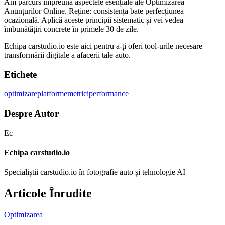
Am parcurs împreună aspectele esențiale ale Optimizarea
Anunțurilor Online. Reține: consistența bate perfecțiunea
ocazională. Aplică aceste principii sistematic și vei vedea
îmbunătățiri concrete în primele 30 de zile.
Echipa carstudio.io este aici pentru a-ți oferi tool-urile necesare
transformării digitale a afacerii tale auto.
Etichete
optimizare
platforme
metrici
performance
Despre Autor
Ec
Echipa carstudio.io
Specialiștii carstudio.io în fotografie auto și tehnologie AI
Articole Înrudite
Optimizarea