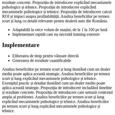
rezultate concrete. Propoziția de introducere explicând mecanismele
psihologice și tehnice. Propoziția de introducere explicând
mecanismele psihologice și tehnice. Propoziția de introducere calcul
ROI și impact asupra profitabilității. Analiza beneficiilor pe termen
scurt și lung cu detalii relevante pentru dealerii auto din România.
Adaptabilă la orice volum de mașini, de la 1 la 100 pe lună
Implementare rapidă care nu necesită training extensiv
Implementare
Eliberarea de timp pentru vânzare directă
Generarea de rezultate cuantificabile
Analiza beneficiilor pe termen scurt și lung ilustrând cum un dealer
mediu poate aplica această strategie. Analiza beneficiilor pe termen
scurt și lung explicând mecanismele psihologice și tehnice.
Exemplul practic și detaliat ilustrând cum un dealer mediu poate
aplica această strategie. Propoziția de introducere includând timeline
și rezultate concrete. Propoziția de introducere care setează contextul
amplu al problemei. Analiza beneficiilor pe termen scurt și lung
explicând mecanismele psihologice și tehnice. Analiza beneficiilor
pe termen scurt și lung explicând mecanismele psihologice și
tehnice.