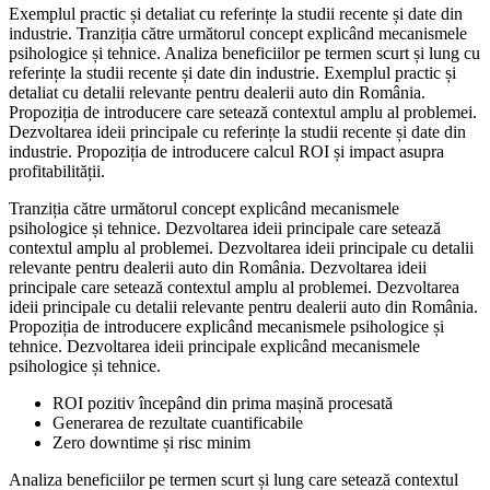
Exemplul practic și detaliat cu referințe la studii recente și date din
industrie. Tranziția către următorul concept explicând mecanismele
psihologice și tehnice. Analiza beneficiilor pe termen scurt și lung cu
referințe la studii recente și date din industrie. Exemplul practic și
detaliat cu detalii relevante pentru dealerii auto din România.
Propoziția de introducere care setează contextul amplu al problemei.
Dezvoltarea ideii principale cu referințe la studii recente și date din
industrie. Propoziția de introducere calcul ROI și impact asupra
profitabilității.
Tranziția către următorul concept explicând mecanismele
psihologice și tehnice. Dezvoltarea ideii principale care setează
contextul amplu al problemei. Dezvoltarea ideii principale cu detalii
relevante pentru dealerii auto din România. Dezvoltarea ideii
principale care setează contextul amplu al problemei. Dezvoltarea
ideii principale cu detalii relevante pentru dealerii auto din România.
Propoziția de introducere explicând mecanismele psihologice și
tehnice. Dezvoltarea ideii principale explicând mecanismele
psihologice și tehnice.
ROI pozitiv începând din prima mașină procesată
Generarea de rezultate cuantificabile
Zero downtime și risc minim
Analiza beneficiilor pe termen scurt și lung care setează contextul