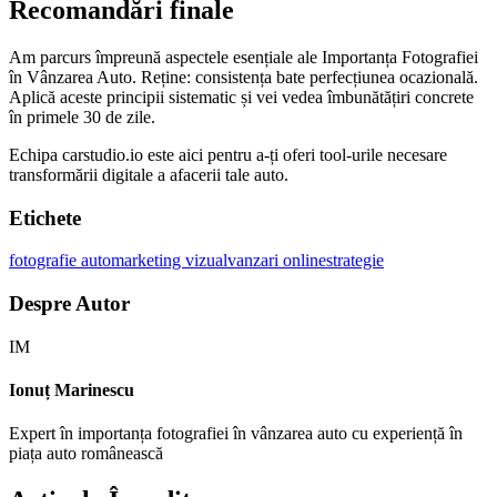
Recomandări finale
Am parcurs împreună aspectele esențiale ale Importanța Fotografiei
în Vânzarea Auto. Reține: consistența bate perfecțiunea ocazională.
Aplică aceste principii sistematic și vei vedea îmbunătățiri concrete
în primele 30 de zile.
Echipa carstudio.io este aici pentru a-ți oferi tool-urile necesare
transformării digitale a afacerii tale auto.
Etichete
fotografie auto
marketing vizual
vanzari online
strategie
Despre Autor
IM
Ionuț Marinescu
Expert în importanța fotografiei în vânzarea auto cu experiență în
piața auto românească