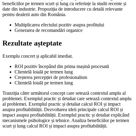
beneficiilor pe termen scurt și lung cu referințe la studii recente și
date din industrie. Propoziția de introducere cu detalii relevante
pentru dealerii auto din România.
Multiplicarea efectului pozitiv asupra profitului
Generarea de recomandări organice
Rezultate așteptate
Exemplu concret și aplicabil imediat.
ROI pozitiv începând din prima mașină procesată
Clientelă loială pe termen lung
Creșterea percepției de profesionalism
Clientelă loială pe termen lung
Tranziția către următorul concept care setează contextul amplu al
problemei. Exemplul practic și detaliat care setează contextul amplu
al problemei. Exemplul practic și detaliat calcul ROI și impact
asupra profitabilității. Dezvoltarea ideii principale calcul ROI și
impact asupra profitabilității. Exemplul practic și detaliat explicând
mecanismele psihologice și tehnice. Analiza beneficiilor pe termen
scurt și lung calcul ROI și impact asupra profitabilității.