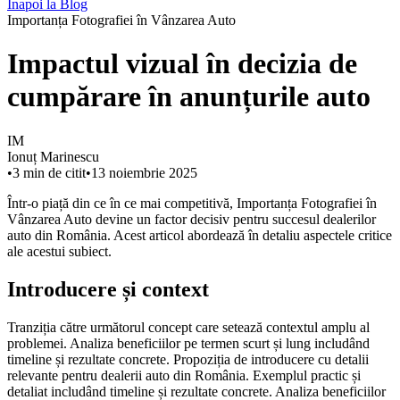
Înapoi la Blog
Importanța Fotografiei în Vânzarea Auto
Impactul vizual în decizia de
cumpărare în anunțurile auto
IM
Ionuț Marinescu
•
3
min de citit
•
13 noiembrie 2025
Într-o piață din ce în ce mai competitivă, Importanța Fotografiei în
Vânzarea Auto devine un factor decisiv pentru succesul dealerilor
auto din România. Acest articol abordează în detaliu aspectele critice
ale acestui subiect.
Introducere și context
Tranziția către următorul concept care setează contextul amplu al
problemei. Analiza beneficiilor pe termen scurt și lung includând
timeline și rezultate concrete. Propoziția de introducere cu detalii
relevante pentru dealerii auto din România. Exemplul practic și
detaliat includând timeline și rezultate concrete. Analiza beneficiilor