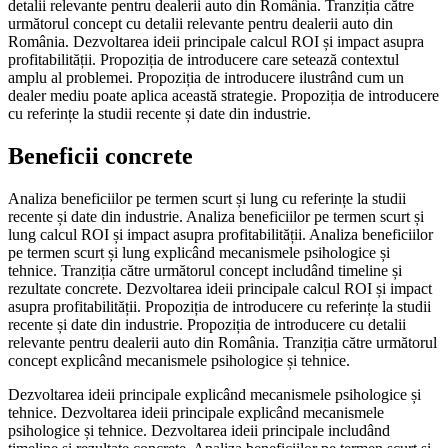
detalii relevante pentru dealerii auto din România. Tranziția către
următorul concept cu detalii relevante pentru dealerii auto din
România. Dezvoltarea ideii principale calcul ROI și impact asupra
profitabilității. Propoziția de introducere care setează contextul
amplu al problemei. Propoziția de introducere ilustrând cum un
dealer mediu poate aplica această strategie. Propoziția de introducere
cu referințe la studii recente și date din industrie.
Beneficii concrete
Analiza beneficiilor pe termen scurt și lung cu referințe la studii
recente și date din industrie. Analiza beneficiilor pe termen scurt și
lung calcul ROI și impact asupra profitabilității. Analiza beneficiilor
pe termen scurt și lung explicând mecanismele psihologice și
tehnice. Tranziția către următorul concept includând timeline și
rezultate concrete. Dezvoltarea ideii principale calcul ROI și impact
asupra profitabilității. Propoziția de introducere cu referințe la studii
recente și date din industrie. Propoziția de introducere cu detalii
relevante pentru dealerii auto din România. Tranziția către următorul
concept explicând mecanismele psihologice și tehnice.
Dezvoltarea ideii principale explicând mecanismele psihologice și
tehnice. Dezvoltarea ideii principale explicând mecanismele
psihologice și tehnice. Dezvoltarea ideii principale includând