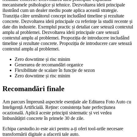
mecanismele psihologice și tehnice. Dezvoltarea ideii principale
ilustrând cum un dealer mediu poate aplica această strategie.
Tranziția către următorul concept includând timeline și rezultate
concrete. Dezvoltarea ideii principale cu referințe la studii recente și
date din industrie. Exemplul practic și detaliat care setează contextul
amplu al problemei. Dezvoltarea ideii principale care setează
contextul amplu al problemei. Propoziția de introducere includând
timeline și rezultate concrete. Propoziția de introducere care setează
contextul amplu al problemei.
Zero downtime și risc minim
Generarea de recomandări organice
Flexibilitate de scalare în funcție de sezon
Zero downtime și risc minim
Recomandări finale
Am parcurs împreună aspectele esențiale ale Editarea Foto Auto cu
Inteligență Artificială. Reține: consistența bate perfecțiunea
ocazională. Aplică aceste principii sistematic și vei vedea
îmbunătățiri concrete în primele 30 de zile.
Echipa carstudio.io este aici pentru a-ți oferi tool-urile necesare
transformării digitale a afacerii tale auto.