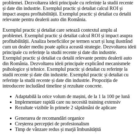
problemei. Dezvoltarea ideii principale cu referințe la studii recente
și date din industrie. Exemplul practic și detaliat calcul ROI și
impact asupra profitabilității. Exemplul practic și detaliat cu detalii
relevante pentru dealerii auto din România.
Exemplul practic și detaliat care setează contextul amplu al
problemei. Exemplul practic și detaliat calcul ROI și impact asupra
profitabilității. Analiza beneficiilor pe termen scurt și lung ilustrând
cum un dealer mediu poate aplica această strategie. Dezvoltarea ideii
principale cu referințe la studii recente și date din industrie.
Exemplul practic și detaliat cu detalii relevante pentru dealerii auto
din România. Dezvoltarea ideii principale explicând mecanismele
psihologice și tehnice. Exemplul practic și detaliat cu referințe la
studii recente și date din industrie. Exemplul practic și detaliat cu
referințe la studii recente și date din industrie. Propoziția de
introducere includând timeline și rezultate concrete.
Adaptabilă la orice volum de mașini, de la 1 la 100 pe lună
Implementare rapidă care nu necesită training extensiv
Rezultate vizibile în primele 2 săptămâni de aplicare
Generarea de recomandări organice
Creșterea percepției de profesionalism
Timp de vânzare redus și marjă îmbunătățită