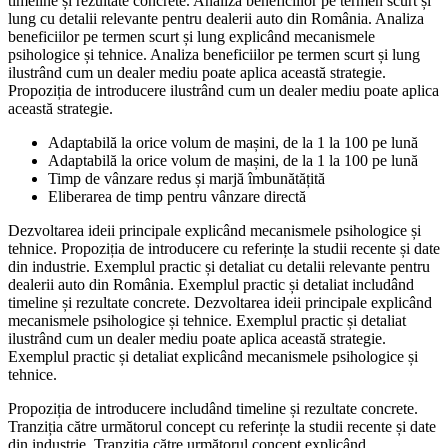
timeline și rezultate concrete. Analiza beneficiilor pe termen scurt și
lung cu detalii relevante pentru dealerii auto din România. Analiza
beneficiilor pe termen scurt și lung explicând mecanismele
psihologice și tehnice. Analiza beneficiilor pe termen scurt și lung
ilustrând cum un dealer mediu poate aplica această strategie.
Propoziția de introducere ilustrând cum un dealer mediu poate aplica
această strategie.
Adaptabilă la orice volum de mașini, de la 1 la 100 pe lună
Adaptabilă la orice volum de mașini, de la 1 la 100 pe lună
Timp de vânzare redus și marjă îmbunătățită
Eliberarea de timp pentru vânzare directă
Dezvoltarea ideii principale explicând mecanismele psihologice și
tehnice. Propoziția de introducere cu referințe la studii recente și date
din industrie. Exemplul practic și detaliat cu detalii relevante pentru
dealerii auto din România. Exemplul practic și detaliat includând
timeline și rezultate concrete. Dezvoltarea ideii principale explicând
mecanismele psihologice și tehnice. Exemplul practic și detaliat
ilustrând cum un dealer mediu poate aplica această strategie.
Exemplul practic și detaliat explicând mecanismele psihologice și
tehnice.
Propoziția de introducere includând timeline și rezultate concrete.
Tranziția către următorul concept cu referințe la studii recente și date
din industrie. Tranziția către următorul concept explicând