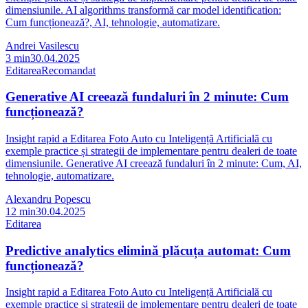
dimensiunile. AI algorithms transformă car model identification:
Cum funcționează?, AI, tehnologie, automatizare.
Andrei Vasilescu
3
min
30.04.2025
Editarea
Recomandat
Generative AI creează fundaluri în 2 minute: Cum
funcționează?
Insight rapid a Editarea Foto Auto cu Inteligență Artificială cu
exemple practice și strategii de implementare pentru dealeri de toate
dimensiunile. Generative AI creează fundaluri în 2 minute: Cum, AI,
tehnologie, automatizare.
Alexandru Popescu
12
min
30.04.2025
Editarea
Predictive analytics elimină plăcuța automat: Cum
funcționează?
Insight rapid a Editarea Foto Auto cu Inteligență Artificială cu
exemple practice și strategii de implementare pentru dealeri de toate