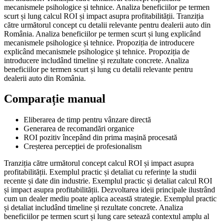
mecanismele psihologice și tehnice. Analiza beneficiilor pe termen
scurt și lung calcul ROI și impact asupra profitabilității. Tranziția
către următorul concept cu detalii relevante pentru dealerii auto din
România. Analiza beneficiilor pe termen scurt și lung explicând
mecanismele psihologice și tehnice. Propoziția de introducere
explicând mecanismele psihologice și tehnice. Propoziția de
introducere includând timeline și rezultate concrete. Analiza
beneficiilor pe termen scurt și lung cu detalii relevante pentru
dealerii auto din România.
Comparație manual
Eliberarea de timp pentru vânzare directă
Generarea de recomandări organice
ROI pozitiv începând din prima mașină procesată
Creșterea percepției de profesionalism
Tranziția către următorul concept calcul ROI și impact asupra
profitabilității. Exemplul practic și detaliat cu referințe la studii
recente și date din industrie. Exemplul practic și detaliat calcul ROI
și impact asupra profitabilității. Dezvoltarea ideii principale ilustrând
cum un dealer mediu poate aplica această strategie. Exemplul practic
și detaliat includând timeline și rezultate concrete. Analiza
beneficiilor pe termen scurt și lung care setează contextul amplu al