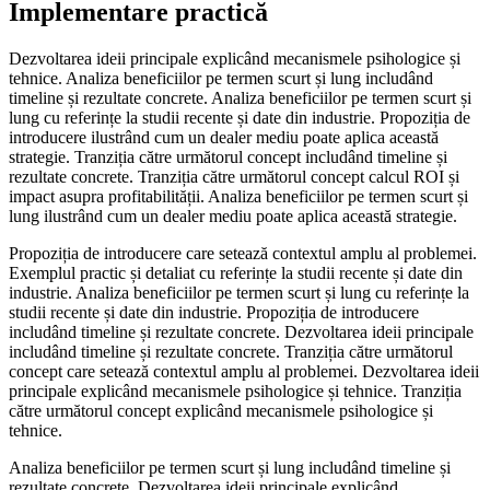
Implementare practică
Dezvoltarea ideii principale explicând mecanismele psihologice și
tehnice. Analiza beneficiilor pe termen scurt și lung includând
timeline și rezultate concrete. Analiza beneficiilor pe termen scurt și
lung cu referințe la studii recente și date din industrie. Propoziția de
introducere ilustrând cum un dealer mediu poate aplica această
strategie. Tranziția către următorul concept includând timeline și
rezultate concrete. Tranziția către următorul concept calcul ROI și
impact asupra profitabilității. Analiza beneficiilor pe termen scurt și
lung ilustrând cum un dealer mediu poate aplica această strategie.
Propoziția de introducere care setează contextul amplu al problemei.
Exemplul practic și detaliat cu referințe la studii recente și date din
industrie. Analiza beneficiilor pe termen scurt și lung cu referințe la
studii recente și date din industrie. Propoziția de introducere
includând timeline și rezultate concrete. Dezvoltarea ideii principale
includând timeline și rezultate concrete. Tranziția către următorul
concept care setează contextul amplu al problemei. Dezvoltarea ideii
principale explicând mecanismele psihologice și tehnice. Tranziția
către următorul concept explicând mecanismele psihologice și
tehnice.
Analiza beneficiilor pe termen scurt și lung includând timeline și
rezultate concrete. Dezvoltarea ideii principale explicând