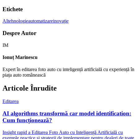
Etichete
AI
tehnologie
automatizare
inovație
Despre Autor
IM
Ionuț Marinescu
Expert în editarea foto auto cu inteligență artificială cu experiență în
piața auto românească
Articole Înrudite
Editarea
AI algorithms transformă car model identification:
Cum funcționează?
Insight rapid a Editarea Foto Auto cu Inteligență Artificială cu
exemple practice și strategii de implementare pentru dealeri de toate