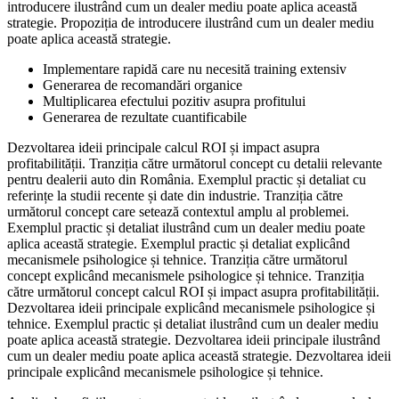
introducere ilustrând cum un dealer mediu poate aplica această
strategie. Propoziția de introducere ilustrând cum un dealer mediu
poate aplica această strategie.
Implementare rapidă care nu necesită training extensiv
Generarea de recomandări organice
Multiplicarea efectului pozitiv asupra profitului
Generarea de rezultate cuantificabile
Dezvoltarea ideii principale calcul ROI și impact asupra
profitabilității. Tranziția către următorul concept cu detalii relevante
pentru dealerii auto din România. Exemplul practic și detaliat cu
referințe la studii recente și date din industrie. Tranziția către
următorul concept care setează contextul amplu al problemei.
Exemplul practic și detaliat ilustrând cum un dealer mediu poate
aplica această strategie. Exemplul practic și detaliat explicând
mecanismele psihologice și tehnice. Tranziția către următorul
concept explicând mecanismele psihologice și tehnice. Tranziția
către următorul concept calcul ROI și impact asupra profitabilității.
Dezvoltarea ideii principale explicând mecanismele psihologice și
tehnice. Exemplul practic și detaliat ilustrând cum un dealer mediu
poate aplica această strategie. Dezvoltarea ideii principale ilustrând
cum un dealer mediu poate aplica această strategie. Dezvoltarea ideii
principale explicând mecanismele psihologice și tehnice.