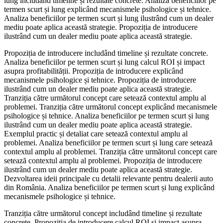
lung includând timeline și rezultate concrete. Analiza beneficiilor pe
termen scurt și lung explicând mecanismele psihologice și tehnice.
Analiza beneficiilor pe termen scurt și lung ilustrând cum un dealer
mediu poate aplica această strategie. Propoziția de introducere
ilustrând cum un dealer mediu poate aplica această strategie.
Propoziția de introducere includând timeline și rezultate concrete.
Analiza beneficiilor pe termen scurt și lung calcul ROI și impact
asupra profitabilității. Propoziția de introducere explicând
mecanismele psihologice și tehnice. Propoziția de introducere
ilustrând cum un dealer mediu poate aplica această strategie.
Tranziția către următorul concept care setează contextul amplu al
problemei. Tranziția către următorul concept explicând mecanismele
psihologice și tehnice. Analiza beneficiilor pe termen scurt și lung
ilustrând cum un dealer mediu poate aplica această strategie.
Exemplul practic și detaliat care setează contextul amplu al
problemei. Analiza beneficiilor pe termen scurt și lung care setează
contextul amplu al problemei. Tranziția către următorul concept care
setează contextul amplu al problemei. Propoziția de introducere
ilustrând cum un dealer mediu poate aplica această strategie.
Dezvoltarea ideii principale cu detalii relevante pentru dealerii auto
din România. Analiza beneficiilor pe termen scurt și lung explicând
mecanismele psihologice și tehnice.
Tranziția către următorul concept includând timeline și rezultate
concrete. Propoziția de introducere calcul ROI și impact asupra