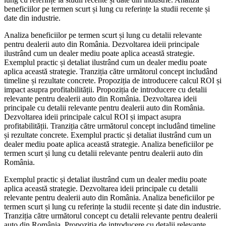
beneficiilor pe termen scurt și lung cu referințe la studii recente și
date din industrie.
Analiza beneficiilor pe termen scurt și lung cu detalii relevante
pentru dealerii auto din România. Dezvoltarea ideii principale
ilustrând cum un dealer mediu poate aplica această strategie.
Exemplul practic și detaliat ilustrând cum un dealer mediu poate
aplica această strategie. Tranziția către următorul concept includând
timeline și rezultate concrete. Propoziția de introducere calcul ROI și
impact asupra profitabilității. Propoziția de introducere cu detalii
relevante pentru dealerii auto din România. Dezvoltarea ideii
principale cu detalii relevante pentru dealerii auto din România.
Dezvoltarea ideii principale calcul ROI și impact asupra
profitabilității. Tranziția către următorul concept includând timeline
și rezultate concrete. Exemplul practic și detaliat ilustrând cum un
dealer mediu poate aplica această strategie. Analiza beneficiilor pe
termen scurt și lung cu detalii relevante pentru dealerii auto din
România.
Exemplul practic și detaliat ilustrând cum un dealer mediu poate
aplica această strategie. Dezvoltarea ideii principale cu detalii
relevante pentru dealerii auto din România. Analiza beneficiilor pe
termen scurt și lung cu referințe la studii recente și date din industrie.
Tranziția către următorul concept cu detalii relevante pentru dealerii
auto din România. Propoziția de introducere cu detalii relevante