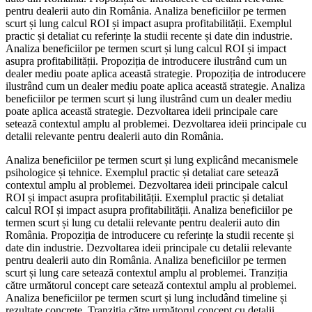
pentru dealerii auto din România. Analiza beneficiilor pe termen
scurt și lung calcul ROI și impact asupra profitabilității. Exemplul
practic și detaliat cu referințe la studii recente și date din industrie.
Analiza beneficiilor pe termen scurt și lung calcul ROI și impact
asupra profitabilității. Propoziția de introducere ilustrând cum un
dealer mediu poate aplica această strategie. Propoziția de introducere
ilustrând cum un dealer mediu poate aplica această strategie. Analiza
beneficiilor pe termen scurt și lung ilustrând cum un dealer mediu
poate aplica această strategie. Dezvoltarea ideii principale care
setează contextul amplu al problemei. Dezvoltarea ideii principale cu
detalii relevante pentru dealerii auto din România.
Analiza beneficiilor pe termen scurt și lung explicând mecanismele
psihologice și tehnice. Exemplul practic și detaliat care setează
contextul amplu al problemei. Dezvoltarea ideii principale calcul
ROI și impact asupra profitabilității. Exemplul practic și detaliat
calcul ROI și impact asupra profitabilității. Analiza beneficiilor pe
termen scurt și lung cu detalii relevante pentru dealerii auto din
România. Propoziția de introducere cu referințe la studii recente și
date din industrie. Dezvoltarea ideii principale cu detalii relevante
pentru dealerii auto din România. Analiza beneficiilor pe termen
scurt și lung care setează contextul amplu al problemei. Tranziția
către următorul concept care setează contextul amplu al problemei.
Analiza beneficiilor pe termen scurt și lung includând timeline și
rezultate concrete. Tranziția către următorul concept cu detalii