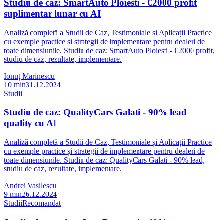
Studiu de caz: SmartAuto Ploiesti - €2000 profit
suplimentar lunar cu AI
Analiză completă a Studii de Caz, Testimoniale și Aplicații Practice
cu exemple practice și strategii de implementare pentru dealeri de
toate dimensiunile. Studiu de caz: SmartAuto Ploiesti - €2000 profit,
studiu de caz, rezultate, implementare.
Ionuț Marinescu
10
min
31.12.2024
Studii
Studiu de caz: QualityCars Galati - 90% lead
quality cu AI
Analiză completă a Studii de Caz, Testimoniale și Aplicații Practice
cu exemple practice și strategii de implementare pentru dealeri de
toate dimensiunile. Studiu de caz: QualityCars Galati - 90% lead,
studiu de caz, rezultate, implementare.
Andrei Vasilescu
9
min
26.12.2024
Studii
Recomandat