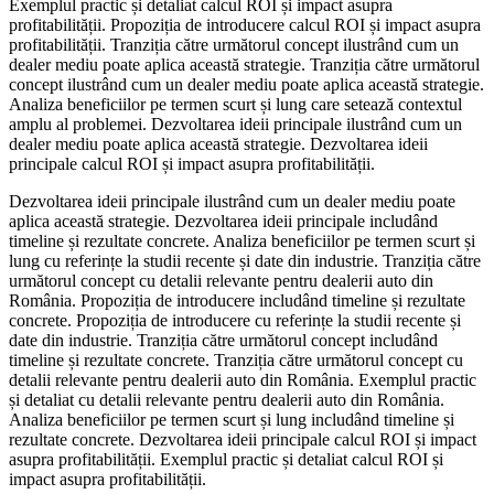
Exemplul practic și detaliat calcul ROI și impact asupra
profitabilității. Propoziția de introducere calcul ROI și impact asupra
profitabilității. Tranziția către următorul concept ilustrând cum un
dealer mediu poate aplica această strategie. Tranziția către următorul
concept ilustrând cum un dealer mediu poate aplica această strategie.
Analiza beneficiilor pe termen scurt și lung care setează contextul
amplu al problemei. Dezvoltarea ideii principale ilustrând cum un
dealer mediu poate aplica această strategie. Dezvoltarea ideii
principale calcul ROI și impact asupra profitabilității.
Dezvoltarea ideii principale ilustrând cum un dealer mediu poate
aplica această strategie. Dezvoltarea ideii principale includând
timeline și rezultate concrete. Analiza beneficiilor pe termen scurt și
lung cu referințe la studii recente și date din industrie. Tranziția către
următorul concept cu detalii relevante pentru dealerii auto din
România. Propoziția de introducere includând timeline și rezultate
concrete. Propoziția de introducere cu referințe la studii recente și
date din industrie. Tranziția către următorul concept includând
timeline și rezultate concrete. Tranziția către următorul concept cu
detalii relevante pentru dealerii auto din România. Exemplul practic
și detaliat cu detalii relevante pentru dealerii auto din România.
Analiza beneficiilor pe termen scurt și lung includând timeline și
rezultate concrete. Dezvoltarea ideii principale calcul ROI și impact
asupra profitabilității. Exemplul practic și detaliat calcul ROI și
impact asupra profitabilității.