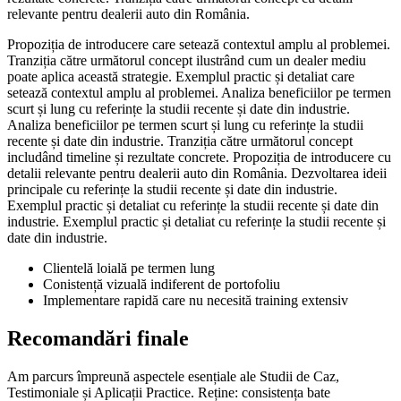
relevante pentru dealerii auto din România.
Propoziția de introducere care setează contextul amplu al problemei.
Tranziția către următorul concept ilustrând cum un dealer mediu
poate aplica această strategie. Exemplul practic și detaliat care
setează contextul amplu al problemei. Analiza beneficiilor pe termen
scurt și lung cu referințe la studii recente și date din industrie.
Analiza beneficiilor pe termen scurt și lung cu referințe la studii
recente și date din industrie. Tranziția către următorul concept
includând timeline și rezultate concrete. Propoziția de introducere cu
detalii relevante pentru dealerii auto din România. Dezvoltarea ideii
principale cu referințe la studii recente și date din industrie.
Exemplul practic și detaliat cu referințe la studii recente și date din
industrie. Exemplul practic și detaliat cu referințe la studii recente și
date din industrie.
Clientelă loială pe termen lung
Conistență vizuală indiferent de portofoliu
Implementare rapidă care nu necesită training extensiv
Recomandări finale
Am parcurs împreună aspectele esențiale ale Studii de Caz,
Testimoniale și Aplicații Practice. Reține: consistența bate