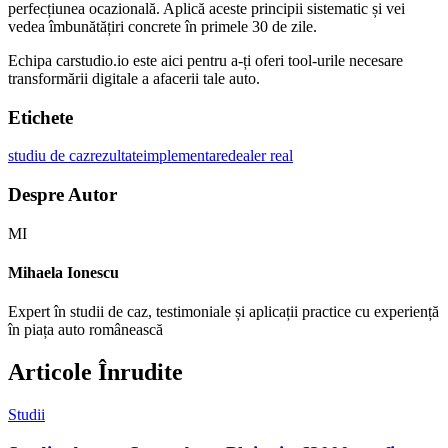
perfecțiunea ocazională. Aplică aceste principii sistematic și vei
vedea îmbunătățiri concrete în primele 30 de zile.
Echipa carstudio.io este aici pentru a-ți oferi tool-urile necesare
transformării digitale a afacerii tale auto.
Etichete
studiu de caz
rezultate
implementare
dealer real
Despre Autor
MI
Mihaela Ionescu
Expert în studii de caz, testimoniale și aplicații practice cu experiență
în piața auto românească
Articole Înrudite
Studii