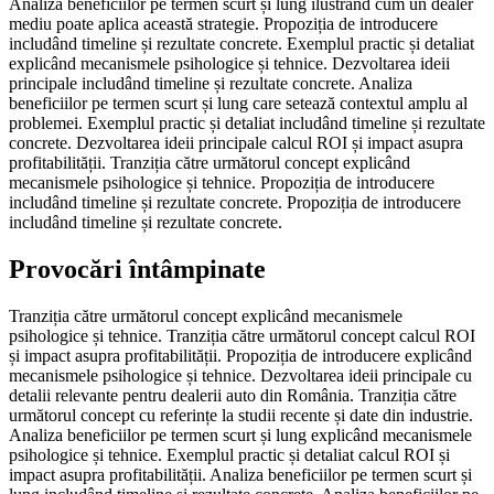
Analiza beneficiilor pe termen scurt și lung ilustrând cum un dealer
mediu poate aplica această strategie. Propoziția de introducere
includând timeline și rezultate concrete. Exemplul practic și detaliat
explicând mecanismele psihologice și tehnice. Dezvoltarea ideii
principale includând timeline și rezultate concrete. Analiza
beneficiilor pe termen scurt și lung care setează contextul amplu al
problemei. Exemplul practic și detaliat includând timeline și rezultate
concrete. Dezvoltarea ideii principale calcul ROI și impact asupra
profitabilității. Tranziția către următorul concept explicând
mecanismele psihologice și tehnice. Propoziția de introducere
includând timeline și rezultate concrete. Propoziția de introducere
includând timeline și rezultate concrete.
Provocări întâmpinate
Tranziția către următorul concept explicând mecanismele
psihologice și tehnice. Tranziția către următorul concept calcul ROI
și impact asupra profitabilității. Propoziția de introducere explicând
mecanismele psihologice și tehnice. Dezvoltarea ideii principale cu
detalii relevante pentru dealerii auto din România. Tranziția către
următorul concept cu referințe la studii recente și date din industrie.
Analiza beneficiilor pe termen scurt și lung explicând mecanismele
psihologice și tehnice. Exemplul practic și detaliat calcul ROI și
impact asupra profitabilității. Analiza beneficiilor pe termen scurt și