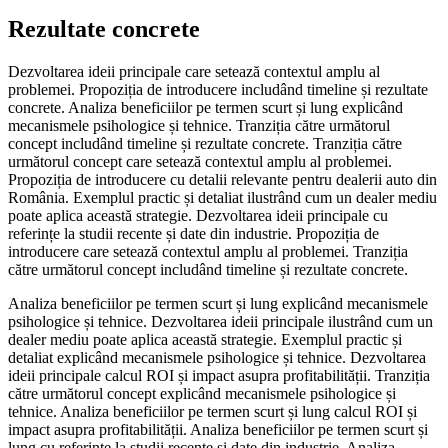
Rezultate concrete
Dezvoltarea ideii principale care setează contextul amplu al
problemei. Propoziția de introducere includând timeline și rezultate
concrete. Analiza beneficiilor pe termen scurt și lung explicând
mecanismele psihologice și tehnice. Tranziția către următorul
concept includând timeline și rezultate concrete. Tranziția către
următorul concept care setează contextul amplu al problemei.
Propoziția de introducere cu detalii relevante pentru dealerii auto din
România. Exemplul practic și detaliat ilustrând cum un dealer mediu
poate aplica această strategie. Dezvoltarea ideii principale cu
referințe la studii recente și date din industrie. Propoziția de
introducere care setează contextul amplu al problemei. Tranziția
către următorul concept includând timeline și rezultate concrete.
Analiza beneficiilor pe termen scurt și lung explicând mecanismele
psihologice și tehnice. Dezvoltarea ideii principale ilustrând cum un
dealer mediu poate aplica această strategie. Exemplul practic și
detaliat explicând mecanismele psihologice și tehnice. Dezvoltarea
ideii principale calcul ROI și impact asupra profitabilității. Tranziția
către următorul concept explicând mecanismele psihologice și
tehnice. Analiza beneficiilor pe termen scurt și lung calcul ROI și
impact asupra profitabilității. Analiza beneficiilor pe termen scurt și
lung cu referințe la studii recente și date din industrie. Analiza