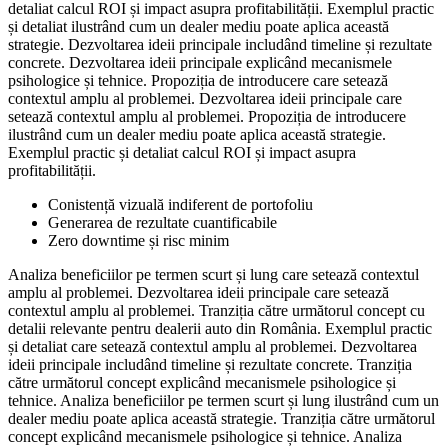
detaliat calcul ROI și impact asupra profitabilității. Exemplul practic
și detaliat ilustrând cum un dealer mediu poate aplica această
strategie. Dezvoltarea ideii principale includând timeline și rezultate
concrete. Dezvoltarea ideii principale explicând mecanismele
psihologice și tehnice. Propoziția de introducere care setează
contextul amplu al problemei. Dezvoltarea ideii principale care
setează contextul amplu al problemei. Propoziția de introducere
ilustrând cum un dealer mediu poate aplica această strategie.
Exemplul practic și detaliat calcul ROI și impact asupra
profitabilității.
Conistență vizuală indiferent de portofoliu
Generarea de rezultate cuantificabile
Zero downtime și risc minim
Analiza beneficiilor pe termen scurt și lung care setează contextul
amplu al problemei. Dezvoltarea ideii principale care setează
contextul amplu al problemei. Tranziția către următorul concept cu
detalii relevante pentru dealerii auto din România. Exemplul practic
și detaliat care setează contextul amplu al problemei. Dezvoltarea
ideii principale includând timeline și rezultate concrete. Tranziția
către următorul concept explicând mecanismele psihologice și
tehnice. Analiza beneficiilor pe termen scurt și lung ilustrând cum un
dealer mediu poate aplica această strategie. Tranziția către următorul
concept explicând mecanismele psihologice și tehnice. Analiza