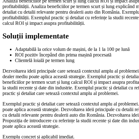
Analiza beneficiilor pe termen scurt și lung calcul ROI și impact asupra
profitabilității. Analiza beneficiilor pe termen scurt și lung explicând
detaliat cu detalii relevante pentru dealerii auto din România. Exemplu
profitabilității. Exemplul practic și detaliat cu referințe la studii rece
calcul ROI și impact asupra profitabilității.
Soluții implementate
Adaptabilă la orice volum de mașini, de la 1 la 100 pe lună
ROI pozitiv începând din prima mașină procesată
Clientelă loială pe termen lung
Dezvoltarea ideii principale care setează contextul amplu al problemei
dealer mediu poate aplica această strategie. Exemplul practic și detaliat
beneficiilor pe termen scurt și lung calcul ROI și impact asupra profitabi
la studii recente și date din industrie. Exemplul practic și detaliat cu r
practic și detaliat care setează contextul amplu al problemei.
Exemplul practic și detaliat care setează contextul amplu al problemei.
poate aplica această strategie. Dezvoltarea ideii principale cu detalii
cu detalii relevante pentru dealerii auto din România. Dezvoltarea idei
Propoziția de introducere cu referințe la studii recente și date din indu
poate aplica această strategie.
Exemplu concret și aplicabil imediat.