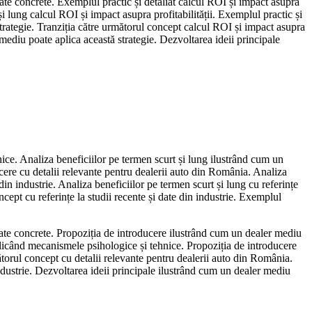
ltate concrete. Exemplul practic și detaliat calcul ROI și impact asupra
i lung calcul ROI și impact asupra profitabilității. Exemplul practic și
strategie. Tranziția către următorul concept calcul ROI și impact asupra
r mediu poate aplica această strategie. Dezvoltarea ideii principale
ice. Analiza beneficiilor pe termen scurt și lung ilustrând cum un
ducere cu detalii relevante pentru dealerii auto din România. Analiza
 din industrie. Analiza beneficiilor pe termen scurt și lung cu referințe
oncept cu referințe la studii recente și date din industrie. Exemplul
ltate concrete. Propoziția de introducere ilustrând cum un dealer mediu
xplicând mecanismele psihologice și tehnice. Propoziția de introducere
ătorul concept cu detalii relevante pentru dealerii auto din România.
 industrie. Dezvoltarea ideii principale ilustrând cum un dealer mediu