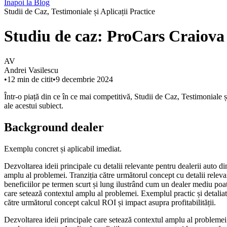
Înapoi la Blog
Studii de Caz, Testimoniale și Aplicații Practice
Studiu de caz: ProCars Craiova 
AV
Andrei Vasilescu
•
12
min de citit
•
9 decembrie 2024
Într-o piață din ce în ce mai competitivă, Studii de Caz, Testimoniale ș
ale acestui subiect.
Background dealer
Exemplu concret și aplicabil imediat.
Dezvoltarea ideii principale cu detalii relevante pentru dealerii auto 
amplu al problemei. Tranziția către următorul concept cu detalii relev
beneficiilor pe termen scurt și lung ilustrând cum un dealer mediu poat
care setează contextul amplu al problemei. Exemplul practic și detaliat
către următorul concept calcul ROI și impact asupra profitabilității.
Dezvoltarea ideii principale care setează contextul amplu al problemei