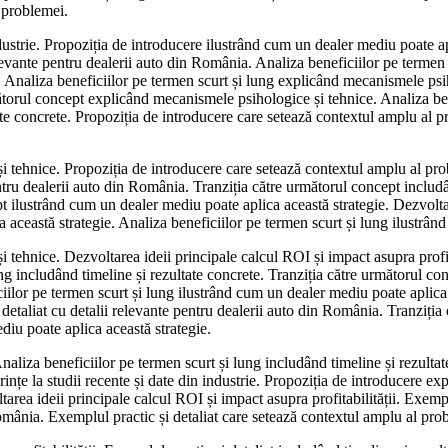
 problemei.
industrie. Propoziția de introducere ilustrând cum un dealer mediu poate a
relevante pentru dealerii auto din România. Analiza beneficiilor pe termen
a. Analiza beneficiilor pe termen scurt și lung explicând mecanismele psi
torul concept explicând mecanismele psihologice și tehnice. Analiza benef
ate concrete. Propoziția de introducere care setează contextul amplu al pr
tehnice. Propoziția de introducere care setează contextul amplu al proble
entru dealerii auto din România. Tranziția către următorul concept includâ
ilustrând cum un dealer mediu poate aplica această strategie. Dezvoltarea 
 această strategie. Analiza beneficiilor pe termen scurt și lung ilustrân
tehnice. Dezvoltarea ideii principale calcul ROI și impact asupra profita
lung includând timeline și rezultate concrete. Tranziția către următorul 
ilor pe termen scurt și lung ilustrând cum un dealer mediu poate aplica a
detaliat cu detalii relevante pentru dealerii auto din România. Tranziția c
diu poate aplica această strategie.
aliza beneficiilor pe termen scurt și lung includând timeline și rezultat
erințe la studii recente și date din industrie. Propoziția de introducere 
tarea ideii principale calcul ROI și impact asupra profitabilității. Exempl
omânia. Exemplul practic și detaliat care setează contextul amplu al pro