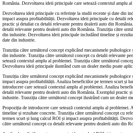
România. Dezvoltarea ideii principale care setează contextul amplu al
Dezvoltarea ideii principale cu referințe la studii recente și date din 
impact asupra profitabilității. Dezvoltarea ideii principale cu detalii 
practic și detaliat cu detalii relevante pentru dealerii auto din Români
detalii relevante pentru dealerii auto din România. Tranziția către urmă
din industrie. Dezvoltarea ideii principale includând timeline și rezult
date din industrie.
Tranziția către următorul concept explicând mecanismele psihologice și 
din industrie. Tranziția către următorul concept cu detalii relevante p
setează contextul amplu al problemei. Tranziția către următorul concept 
Dezvoltarea ideii principale ilustrând cum un dealer mediu poate aplica
Tranziția către următorul concept explicând mecanismele psihologice și 
impact asupra profitabilității. Analiza beneficiilor pe termen scurt și 
introducere care setează contextul amplu al problemei. Analiza benefici
detalii relevante pentru dealerii auto din România. Exemplul practic și 
industrie. Tranziția către următorul concept ilustrând cum un dealer me
Propoziția de introducere care setează contextul amplu al problemei. An
timeline și rezultate concrete. Tranziția către următorul concept cu ref
termen scurt și lung calcul ROI și impact asupra profitabilității. Dezvol
către următorul concept cu detalii relevante pentru dealerii auto din R