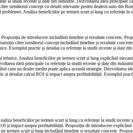
ințe la studii recente și date din industrie. Dezvoltarea ideii principale
către următorul concept cu detalii relevante pentru dealerii auto din Româ
problemei. Analiza beneficiilor pe termen scurt și lung cu referințe la st
 Propoziția de introducere includând timeline și rezultate concrete. Prop
anziția către următorul concept includând timeline și rezultate concrete.
e. Exemplul practic și detaliat cu referințe la studii recente și date din 
 tehnice. Analiza beneficiilor pe termen scurt și lung explicând mecanis
ltarea ideii principale cu referințe la studii recente și date din industr
trând cum un dealer mediu poate aplica această strategie. Dezvoltarea id
c și detaliat calcul ROI și impact asupra profitabilității. Exemplul prac
naliza beneficiilor pe termen scurt și lung cu referințe la studii recente 
I și impact asupra profitabilității. Propoziția de introducere explicând
 pe termen scurt și lung includând timeline și rezultate concrete. Propozi