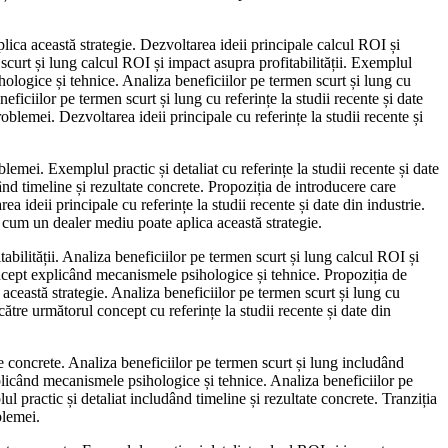
plica această strategie. Dezvoltarea ideii principale calcul ROI și
 scurt și lung calcul ROI și impact asupra profitabilității. Exemplul
hologice și tehnice. Analiza beneficiilor pe termen scurt și lung cu
iciilor pe termen scurt și lung cu referințe la studii recente și date
oblemei. Dezvoltarea ideii principale cu referințe la studii recente și
mei. Exemplul practic și detaliat cu referințe la studii recente și date
nd timeline și rezultate concrete. Propoziția de introducere care
ideii principale cu referințe la studii recente și date din industrie.
d cum un dealer mediu poate aplica această strategie.
bilității. Analiza beneficiilor pe termen scurt și lung calcul ROI și
concept explicând mecanismele psihologice și tehnice. Propoziția de
ceastă strategie. Analiza beneficiilor pe termen scurt și lung cu
ătre următorul concept cu referințe la studii recente și date din
e concrete. Analiza beneficiilor pe termen scurt și lung includând
explicând mecanismele psihologice și tehnice. Analiza beneficiilor pe
ul practic și detaliat includând timeline și rezultate concrete. Tranziția
blemei.