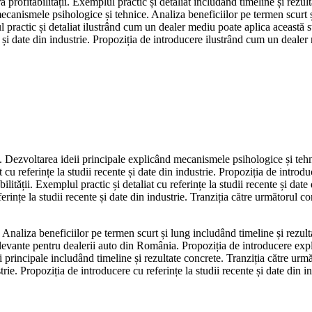
 profitabilității. Exemplul practic și detaliat includând timeline și rezu
 mecanismele psihologice și tehnice. Analiza beneficiilor pe termen scurt ș
l practic și detaliat ilustrând cum un dealer mediu poate aplica această 
nte și date din industrie. Propoziția de introducere ilustrând cum un deale
. Dezvoltarea ideii principale explicând mecanismele psihologice și tehn
 cu referințe la studii recente și date din industrie. Propoziția de intro
lității. Exemplul practic și detaliat cu referințe la studii recente și date
eferințe la studii recente și date din industrie. Tranziția către următorul c
 Analiza beneficiilor pe termen scurt și lung includând timeline și rezu
 relevante pentru dealerii auto din România. Propoziția de introducere e
i principale includând timeline și rezultate concrete. Tranziția către urm
strie. Propoziția de introducere cu referințe la studii recente și date din