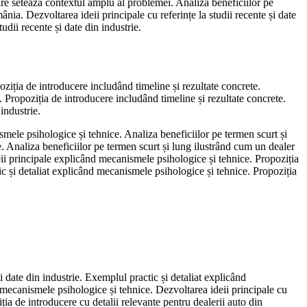
 care setează contextul amplu al problemei. Analiza beneficiilor pe
nia. Dezvoltarea ideii principale cu referințe la studii recente și date
udii recente și date din industrie.
oziția de introducere includând timeline și rezultate concrete.
 Propoziția de introducere includând timeline și rezultate concrete.
industrie.
mele psihologice și tehnice. Analiza beneficiilor pe termen scurt și
ie. Analiza beneficiilor pe termen scurt și lung ilustrând cum un dealer
eii principale explicând mecanismele psihologice și tehnice. Propoziția
tic și detaliat explicând mecanismele psihologice și tehnice. Propoziția
și date din industrie. Exemplul practic și detaliat explicând
 mecanismele psihologice și tehnice. Dezvoltarea ideii principale cu
ția de introducere cu detalii relevante pentru dealerii auto din