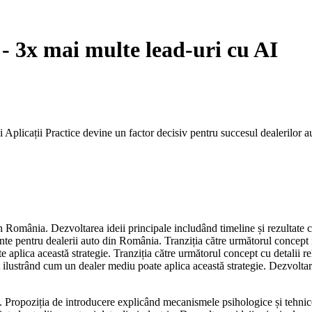
- 3x mai multe lead-uri cu AI
i Aplicații Practice devine un factor decisiv pentru succesul dealerilor 
din România. Dezvoltarea ideii principale includând timeline și rezultate 
ante pentru dealerii auto din România. Tranziția către următorul concept
e aplica această strategie. Tranziția către următorul concept cu detalii 
 ilustrând cum un dealer mediu poate aplica această strategie. Dezvoltarea
. Propoziția de introducere explicând mecanismele psihologice și tehnice