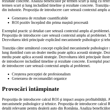
rezultate concrete. Analiza beneficiilor pe termen scurt și lung cu refer
termen scurt și lung includând timeline și rezultate concrete. Tranziția 
din industrie. Propoziția de introducere care setează contextul amplu al 
Generarea de rezultate cuantificabile
ROI pozitiv începând din prima mașină procesată
Exemplul practic și detaliat care setează contextul amplu al problemei.
Propoziția de introducere care setează contextul amplu al problemei. Tr
Dezvoltarea ideii principale explicând mecanismele psihologice și tehnic
Tranziția către următorul concept explicând mecanismele psihologice și
lung ilustrând cum un dealer mediu poate aplica această strategie. Dezvo
mediu poate aplica această strategie. Dezvoltarea ideii principale ilus
de introducere includând timeline și rezultate concrete. Exemplul practi
de introducere care setează contextul amplu al problemei.
Creșterea percepției de profesionalism
Generarea de recomandări organice
Provocări întâmpinate
Propoziția de introducere calcul ROI și impact asupra profitabilității. A
mecanismele psihologice și tehnice. Propoziția de introducere calcul RO
detalii relevante pentru dealerii auto din România. Analiza beneficiilor