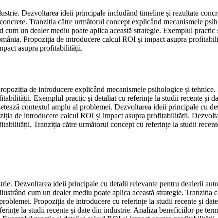
ndustrie. Dezvoltarea ideii principale includând timeline și rezultate con
e concrete. Tranziția către următorul concept explicând mecanismele psiho
 cum un dealer mediu poate aplica această strategie. Exemplul practic și d
omânia. Propoziția de introducere calcul ROI și impact asupra profitabilit
pact asupra profitabilității.
opoziția de introducere explicând mecanismele psihologice și tehnice. Dez
tabilității. Exemplul practic și detaliat cu referințe la studii recente și 
 setează contextul amplu al problemei. Dezvoltarea ideii principale cu de
iția de introducere calcul ROI și impact asupra profitabilității. Dezvoltar
bilității. Tranziția către următorul concept cu referințe la studii recente
ustrie. Dezvoltarea ideii principale cu detalii relevante pentru dealerii a
lustrând cum un dealer mediu poate aplica această strategie. Tranziția căt
problemei. Propoziția de introducere cu referințe la studii recente și dat
erințe la studii recente și date din industrie. Analiza beneficiilor pe te