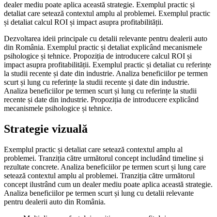
dealer mediu poate aplica această strategie. Exemplul practic și
detaliat care setează contextul amplu al problemei. Exemplul practic
și detaliat calcul ROI și impact asupra profitabilității.
Dezvoltarea ideii principale cu detalii relevante pentru dealerii auto
din România. Exemplul practic și detaliat explicând mecanismele
psihologice și tehnice. Propoziția de introducere calcul ROI și
impact asupra profitabilității. Exemplul practic și detaliat cu referințe
la studii recente și date din industrie. Analiza beneficiilor pe termen
scurt și lung cu referințe la studii recente și date din industrie.
Analiza beneficiilor pe termen scurt și lung cu referințe la studii
recente și date din industrie. Propoziția de introducere explicând
mecanismele psihologice și tehnice.
Strategie vizuală
Exemplul practic și detaliat care setează contextul amplu al
problemei. Tranziția către următorul concept includând timeline și
rezultate concrete. Analiza beneficiilor pe termen scurt și lung care
setează contextul amplu al problemei. Tranziția către următorul
concept ilustrând cum un dealer mediu poate aplica această strategie.
Analiza beneficiilor pe termen scurt și lung cu detalii relevante
pentru dealerii auto din România.