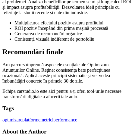
al problemei. Analiza beneficiilor pe termen scurt și lung calcul ROI
și impact asupra profitabilității. Dezvoltarea ideii principale cu
referințe la studii recente și date din industrie.
Multiplicarea efectului pozitiv asupra profitului
ROI pozitiv începând din prima mașină procesată
Generarea de recomandări organice
Conistență vizuală indiferent de portofoliu
Recomandări finale
Am parcurs împreună aspectele esențiale ale Optimizarea
Anunțurilor Online. Reține: consistența bate perfecțiunea
ocazională. Aplică aceste principii sistematic și vei vedea
îmbunătățiri concrete în primele 30 de zile.
Echipa carstudio.io este aici pentru a-ți oferi tool-urile necesare
transformării digitale a afacerii tale auto.
Tags
optimizare
platforme
metrici
performance
About the Author