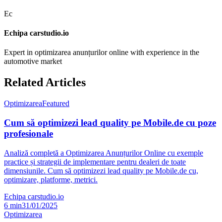
Ec
Echipa carstudio.io
Expert in optimizarea anunțurilor online with experience in the
automotive market
Related Articles
Optimizarea
Featured
Cum să optimizezi lead quality pe Mobile.de cu poze
profesionale
Analiză completă a Optimizarea Anunțurilor Online cu exemple
practice și strategii de implementare pentru dealeri de toate
dimensiunile. Cum să optimizezi lead quality pe Mobile.de cu,
optimizare, platforme, metrici.
Echipa carstudio.io
6
min
31/01/2025
Optimizarea