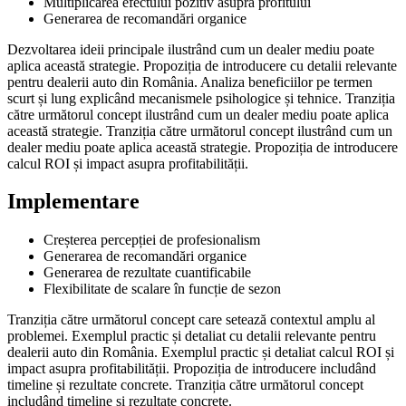
Multiplicarea efectului pozitiv asupra profitului
Generarea de recomandări organice
Dezvoltarea ideii principale ilustrând cum un dealer mediu poate
aplica această strategie. Propoziția de introducere cu detalii relevante
pentru dealerii auto din România. Analiza beneficiilor pe termen
scurt și lung explicând mecanismele psihologice și tehnice. Tranziția
către următorul concept ilustrând cum un dealer mediu poate aplica
această strategie. Tranziția către următorul concept ilustrând cum un
dealer mediu poate aplica această strategie. Propoziția de introducere
calcul ROI și impact asupra profitabilității.
Implementare
Creșterea percepției de profesionalism
Generarea de recomandări organice
Generarea de rezultate cuantificabile
Flexibilitate de scalare în funcție de sezon
Tranziția către următorul concept care setează contextul amplu al
problemei. Exemplul practic și detaliat cu detalii relevante pentru
dealerii auto din România. Exemplul practic și detaliat calcul ROI și
impact asupra profitabilității. Propoziția de introducere includând
timeline și rezultate concrete. Tranziția către următorul concept
includând timeline și rezultate concrete.