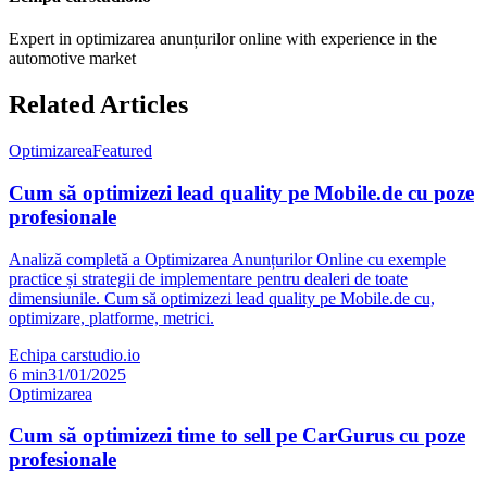
Expert in optimizarea anunțurilor online with experience in the
automotive market
Related Articles
Optimizarea
Featured
Cum să optimizezi lead quality pe Mobile.de cu poze
profesionale
Analiză completă a Optimizarea Anunțurilor Online cu exemple
practice și strategii de implementare pentru dealeri de toate
dimensiunile. Cum să optimizezi lead quality pe Mobile.de cu,
optimizare, platforme, metrici.
Echipa carstudio.io
6
min
31/01/2025
Optimizarea
Cum să optimizezi time to sell pe CarGurus cu poze
profesionale