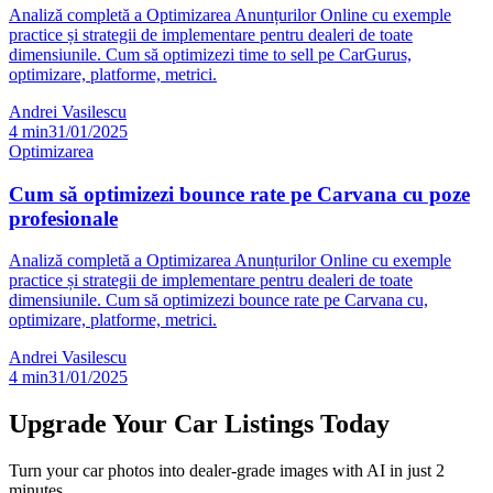
Analiză completă a Optimizarea Anunțurilor Online cu exemple
practice și strategii de implementare pentru dealeri de toate
dimensiunile. Cum să optimizezi time to sell pe CarGurus,
optimizare, platforme, metrici.
Andrei Vasilescu
4
min
31/01/2025
Optimizarea
Cum să optimizezi bounce rate pe Carvana cu poze
profesionale
Analiză completă a Optimizarea Anunțurilor Online cu exemple
practice și strategii de implementare pentru dealeri de toate
dimensiunile. Cum să optimizezi bounce rate pe Carvana cu,
optimizare, platforme, metrici.
Andrei Vasilescu
4
min
31/01/2025
Upgrade Your Car Listings Today
Turn your car photos into dealer-grade images with AI in just 2
minutes.