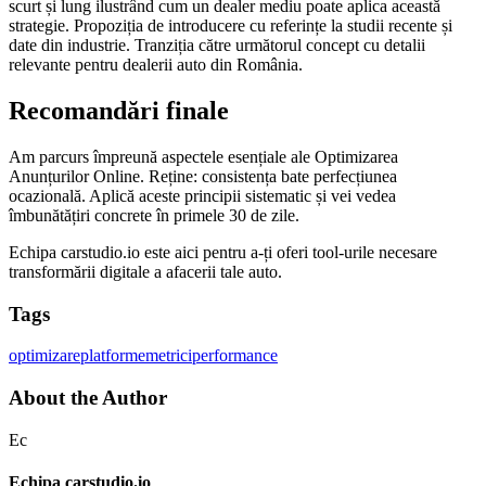
scurt și lung ilustrând cum un dealer mediu poate aplica această
strategie. Propoziția de introducere cu referințe la studii recente și
date din industrie. Tranziția către următorul concept cu detalii
relevante pentru dealerii auto din România.
Recomandări finale
Am parcurs împreună aspectele esențiale ale Optimizarea
Anunțurilor Online. Reține: consistența bate perfecțiunea
ocazională. Aplică aceste principii sistematic și vei vedea
îmbunătățiri concrete în primele 30 de zile.
Echipa carstudio.io este aici pentru a-ți oferi tool-urile necesare
transformării digitale a afacerii tale auto.
Tags
optimizare
platforme
metrici
performance
About the Author
Ec
Echipa carstudio.io