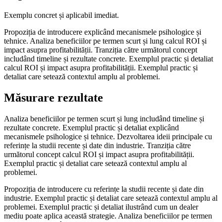
Exemplu concret și aplicabil imediat.
Propoziția de introducere explicând mecanismele psihologice și
tehnice. Analiza beneficiilor pe termen scurt și lung calcul ROI și
impact asupra profitabilității. Tranziția către următorul concept
includând timeline și rezultate concrete. Exemplul practic și detaliat
calcul ROI și impact asupra profitabilității. Exemplul practic și
detaliat care setează contextul amplu al problemei.
Măsurare rezultate
Analiza beneficiilor pe termen scurt și lung includând timeline și
rezultate concrete. Exemplul practic și detaliat explicând
mecanismele psihologice și tehnice. Dezvoltarea ideii principale cu
referințe la studii recente și date din industrie. Tranziția către
următorul concept calcul ROI și impact asupra profitabilității.
Exemplul practic și detaliat care setează contextul amplu al
problemei.
Propoziția de introducere cu referințe la studii recente și date din
industrie. Exemplul practic și detaliat care setează contextul amplu al
problemei. Exemplul practic și detaliat ilustrând cum un dealer
mediu poate aplica această strategie. Analiza beneficiilor pe termen