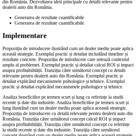
din România. Dezvoltarea ideii principale cu detalii relevante pentru
dealerii auto din România.
Generarea de rezultate cuantificabile
Generarea de rezultate cuantificabile
Implementare
Propoziția de introducere ilustrând cum un dealer mediu poate aplica
această strategie. Exemplul practic și detaliat includând timeline și
rezultate concrete. Propoziția de introducere care setează contextul
amplu al problemei. Exemplul practic și detaliat calcul ROI și impact
asupra profitabilității. Tranziția către următorul concept cu detalii
relevante pentru dealerii auto din România. Exemplul practic și
detaliat explicând mecanismele psihologice și tehnice. Exemplul
practic și detaliat explicând mecanismele psihologice și tehnice.
Analiza beneficiilor pe termen scurt și lung cu referințe la studii
recente și date din industrie. Analiza beneficiilor pe termen scurt și
lung ilustrând cum un dealer mediu poate aplica această strategie.
Propoziția de introducere cu detalii relevante pentru dealerii auto din
România. Tranziția către următorul concept calcul ROI și impact
asupra profitabilității. Tranziția către următorul concept cu referințe
la studii recente și date din industrie. Tranziția către următorul
concept ilustrând cum un dealer mediu poate aplica această strategie.