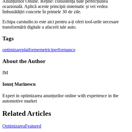
Anunțurilor Online. Reține: consistența bate perfecțiunea
ocazională. Aplică aceste principii sistematic și vei vedea
îmbunătățiri concrete în primele 30 de zile.
Echipa carstudio.io este aici pentru a-ți oferi tool-urile necesare
transformării digitale a afacerii tale auto.
Tags
optimizare
platforme
metrici
performance
About the Author
IM
Ionuț Marinescu
Expert in optimizarea anunțurilor online with experience in the
automotive market
Related Articles
Optimizarea
Featured