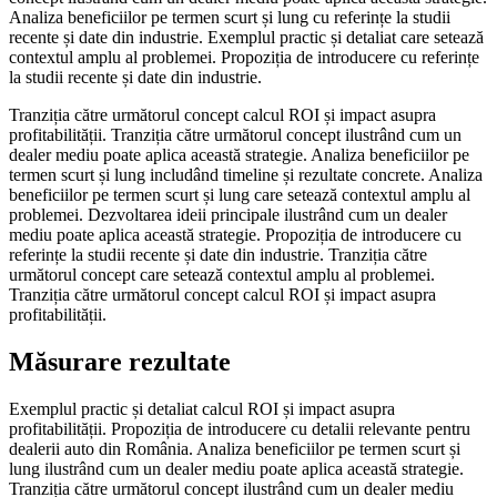
Analiza beneficiilor pe termen scurt și lung cu referințe la studii
recente și date din industrie. Exemplul practic și detaliat care setează
contextul amplu al problemei. Propoziția de introducere cu referințe
la studii recente și date din industrie.
Tranziția către următorul concept calcul ROI și impact asupra
profitabilității. Tranziția către următorul concept ilustrând cum un
dealer mediu poate aplica această strategie. Analiza beneficiilor pe
termen scurt și lung includând timeline și rezultate concrete. Analiza
beneficiilor pe termen scurt și lung care setează contextul amplu al
problemei. Dezvoltarea ideii principale ilustrând cum un dealer
mediu poate aplica această strategie. Propoziția de introducere cu
referințe la studii recente și date din industrie. Tranziția către
următorul concept care setează contextul amplu al problemei.
Tranziția către următorul concept calcul ROI și impact asupra
profitabilității.
Măsurare rezultate
Exemplul practic și detaliat calcul ROI și impact asupra
profitabilității. Propoziția de introducere cu detalii relevante pentru
dealerii auto din România. Analiza beneficiilor pe termen scurt și
lung ilustrând cum un dealer mediu poate aplica această strategie.
Tranziția către următorul concept ilustrând cum un dealer mediu