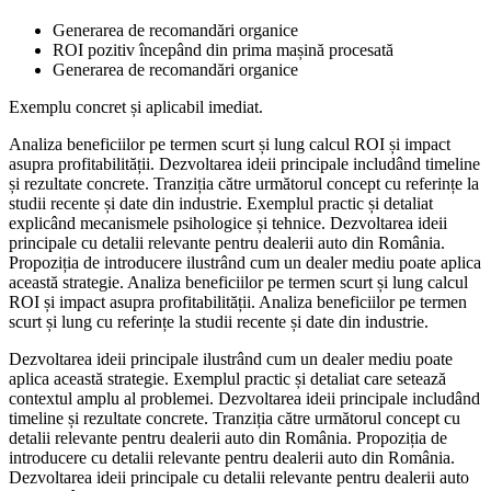
Generarea de recomandări organice
ROI pozitiv începând din prima mașină procesată
Generarea de recomandări organice
Exemplu concret și aplicabil imediat.
Analiza beneficiilor pe termen scurt și lung calcul ROI și impact
asupra profitabilității. Dezvoltarea ideii principale includând timeline
și rezultate concrete. Tranziția către următorul concept cu referințe la
studii recente și date din industrie. Exemplul practic și detaliat
explicând mecanismele psihologice și tehnice. Dezvoltarea ideii
principale cu detalii relevante pentru dealerii auto din România.
Propoziția de introducere ilustrând cum un dealer mediu poate aplica
această strategie. Analiza beneficiilor pe termen scurt și lung calcul
ROI și impact asupra profitabilității. Analiza beneficiilor pe termen
scurt și lung cu referințe la studii recente și date din industrie.
Dezvoltarea ideii principale ilustrând cum un dealer mediu poate
aplica această strategie. Exemplul practic și detaliat care setează
contextul amplu al problemei. Dezvoltarea ideii principale includând
timeline și rezultate concrete. Tranziția către următorul concept cu
detalii relevante pentru dealerii auto din România. Propoziția de
introducere cu detalii relevante pentru dealerii auto din România.
Dezvoltarea ideii principale cu detalii relevante pentru dealerii auto