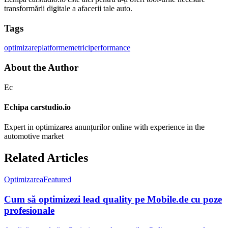
transformării digitale a afacerii tale auto.
Tags
optimizare
platforme
metrici
performance
About the Author
Ec
Echipa carstudio.io
Expert in optimizarea anunțurilor online with experience in the
automotive market
Related Articles
Optimizarea
Featured
Cum să optimizezi lead quality pe Mobile.de cu poze
profesionale