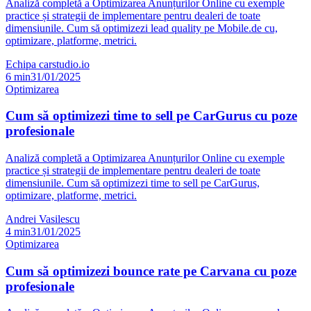
Analiză completă a Optimizarea Anunțurilor Online cu exemple
practice și strategii de implementare pentru dealeri de toate
dimensiunile. Cum să optimizezi lead quality pe Mobile.de cu,
optimizare, platforme, metrici.
Echipa carstudio.io
6
min
31/01/2025
Optimizarea
Cum să optimizezi time to sell pe CarGurus cu poze
profesionale
Analiză completă a Optimizarea Anunțurilor Online cu exemple
practice și strategii de implementare pentru dealeri de toate
dimensiunile. Cum să optimizezi time to sell pe CarGurus,
optimizare, platforme, metrici.
Andrei Vasilescu
4
min
31/01/2025
Optimizarea
Cum să optimizezi bounce rate pe Carvana cu poze
profesionale