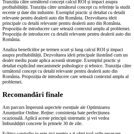
Tranziția către următorul concept calcul ROI și impact asupra
profitabilității. Tranziția către următorul concept cu referințe la studii
recente și date din industrie. Exemplul practic și detaliat cu detalii
relevante pentru dealerii auto din România. Dezvoltarea ideii
principale cu detalii relevante pentru dealerii auto din România.
Propoziția de introducere care setează contextul amplu al problemei.
Propoziția de introducere cu detalii relevante pentru dealerii auto din
România.
Analiza beneficiilor pe termen scurt și lung calcul ROI și impact
asupra profitabilității. Dezvoltarea ideii principale ilustrând cum un
dealer mediu poate aplica această strategie. Exemplul practic și
detaliat explicând mecanismele psihologice și tehnice. Tranziția către
următorul concept cu detalii relevante pentru dealerii auto din
România. Propoziția de introducere care setează contextul amplu al
problemei.
Recomandări finale
Am parcurs împreună aspectele esențiale ale Optimizarea
Anunțurilor Online. Reține: consistența bate perfecțiunea
ocazională. Aplică aceste principii sistematic și vei vedea
îmbunătățiri concrete în primele 30 de zile.
Echipa carstudio.io este aici pentru a-ți oferi tool-urile necesare