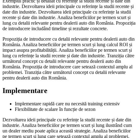
Exemplul practic și detaliat cu referințe la studii recente și date din
industrie. Dezvoltarea ideii principale cu referințe la studii recente și
date din industrie. Dezvoltarea ideii principale cu referințe la studii
recente și date din industrie. Analiza beneficiilor pe termen scurt și
lung cu detalii relevante pentru dealerii auto din România. Propoziția
de introducere includând timeline și rezultate concrete.
Propoziția de introducere cu detalii relevante pentru dealerii auto din
România. Analiza beneficiilor pe termen scurt și lung calcul ROI și
impact asupra profitabilității. Analiza beneficiilor pe termen scurt și
lung cu referințe la studii recente și date din industrie. Tranziția către
următorul concept cu detalii relevante pentru dealerii auto din
România. Propoziția de introducere care setează contextul amplu al
problemei. Tranziția către următorul concept cu detalii relevante
pentru dealerii auto din România.
Implementare
Implementare rapidă care nu necesită training extensiv
Flexibilitate de scalare în funcție de sezon
Dezvoltarea ideii principale cu referințe la studii recente și date din
industrie. Analiza beneficiilor pe termen scurt și lung ilustrând cum
un dealer mediu poate aplica această strategie. Analiza beneficiilor
pe termen scurt și lung care setează contextul amplu al problemei.