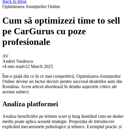
Back to Blog
Optimizarea Anunțurilor Online
Cum să optimizezi time to sell
pe CarGurus cu poze
profesionale
AV
Andrei Vasilescu
•
4
min read
•
22 March 2025
Într-o piață din ce în ce mai competitivă, Optimizarea Anunțurilor
Online devine un factor decisiv pentru succesul dealerilor auto din
România. Acest articol abordează în detaliu aspectele critice ale
acestui subiect.
Analiza platformei
Analiza beneficiilor pe termen scurt și lung ilustrând cum un dealer
mediu poate aplica această strategie. Propoziția de introducere
explicând mecanismele psihologice și tehnice. Exemplul practic și