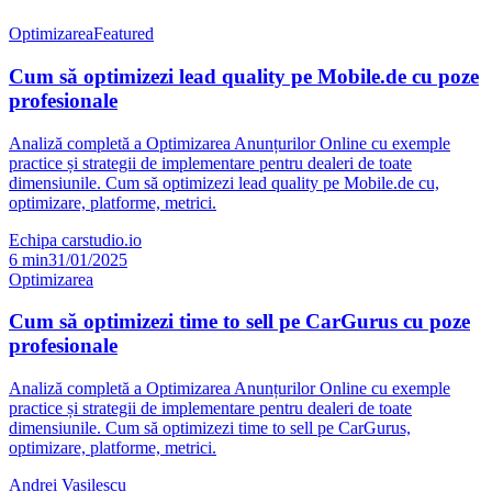
Optimizarea
Featured
Cum să optimizezi lead quality pe Mobile.de cu poze
profesionale
Analiză completă a Optimizarea Anunțurilor Online cu exemple
practice și strategii de implementare pentru dealeri de toate
dimensiunile. Cum să optimizezi lead quality pe Mobile.de cu,
optimizare, platforme, metrici.
Echipa carstudio.io
6
min
31/01/2025
Optimizarea
Cum să optimizezi time to sell pe CarGurus cu poze
profesionale
Analiză completă a Optimizarea Anunțurilor Online cu exemple
practice și strategii de implementare pentru dealeri de toate
dimensiunile. Cum să optimizezi time to sell pe CarGurus,
optimizare, platforme, metrici.
Andrei Vasilescu