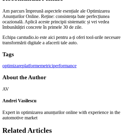
Am parcurs împreună aspectele esențiale ale Optimizarea
Anunțurilor Online. Reține: consistența bate perfecțiunea
ocazională. Aplică aceste principii sistematic și vei vedea
îmbunătățiri concrete în primele 30 de zile.
Echipa carstudio.io este aici pentru a-ți oferi tool-urile necesare
transformării digitale a afacerii tale auto.
Tags
optimizare
platforme
metrici
performance
About the Author
AV
Andrei Vasilescu
Expert in optimizarea anunțurilor online with experience in the
automotive market
Related Articles