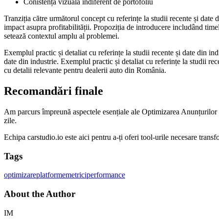
Conistență vizuală indiferent de portofoliu
Tranziția către următorul concept cu referințe la studii recente și date d
impact asupra profitabilității. Propoziția de introducere includând timeli
setează contextul amplu al problemei.
Exemplul practic și detaliat cu referințe la studii recente și date din in
date din industrie. Exemplul practic și detaliat cu referințe la studii 
cu detalii relevante pentru dealerii auto din România.
Recomandări finale
Am parcurs împreună aspectele esențiale ale Optimizarea Anunțurilor On
zile.
Echipa carstudio.io este aici pentru a-ți oferi tool-urile necesare transfo
Tags
optimizare
platforme
metrici
performance
About the Author
IM