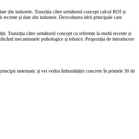
i date din industrie. Tranziția către următorul concept calcul ROI și
ii recente și date din industrie. Dezvoltarea ideii principale care
ții. Tranziția către următorul concept cu referințe la studii recente și
 explicând mecanismele psihologice și tehnice. Propoziția de introducere
incipii sistematic și vei vedea îmbunătățiri concrete în primele 30 de