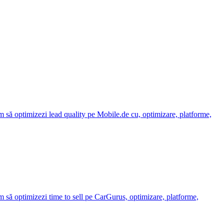
 să optimizezi lead quality pe Mobile.de cu, optimizare, platforme,
 să optimizezi time to sell pe CarGurus, optimizare, platforme,