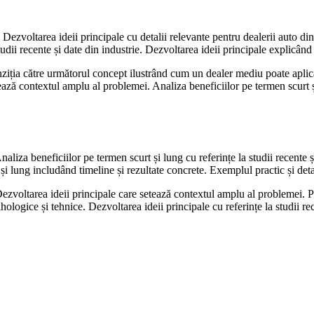
i. Dezvoltarea ideii principale cu detalii relevante pentru dealerii auto 
tudii recente și date din industrie. Dezvoltarea ideii principale explicân
ziția către următorul concept ilustrând cum un dealer mediu poate aplica 
ază contextul amplu al problemei. Analiza beneficiilor pe termen scurt și
iza beneficiilor pe termen scurt și lung cu referințe la studii recente și
și lung includând timeline și rezultate concrete. Exemplul practic și det
zvoltarea ideii principale care setează contextul amplu al problemei. Pro
logice și tehnice. Dezvoltarea ideii principale cu referințe la studii rec