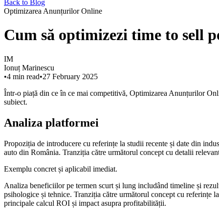
Back to Blog
Optimizarea Anunțurilor Online
Cum să optimizezi time to sell 
IM
Ionuț Marinescu
•
4
min read
•
27 February 2025
Într-o piață din ce în ce mai competitivă, Optimizarea Anunțurilor Onli
subiect.
Analiza platformei
Propoziția de introducere cu referințe la studii recente și date din indu
auto din România. Tranziția către următorul concept cu detalii relevant
Exemplu concret și aplicabil imediat.
Analiza beneficiilor pe termen scurt și lung includând timeline și rezul
psihologice și tehnice. Tranziția către următorul concept cu referințe l
principale calcul ROI și impact asupra profitabilității.