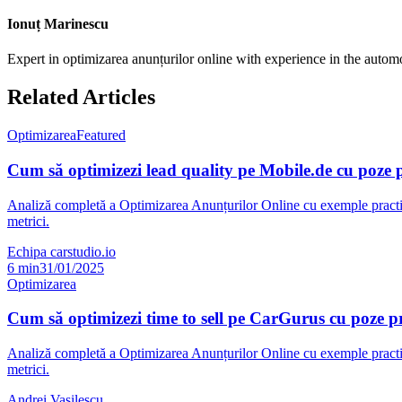
Ionuț Marinescu
Expert in optimizarea anunțurilor online with experience in the autom
Related Articles
Optimizarea
Featured
Cum să optimizezi lead quality pe Mobile.de cu poze 
Analiză completă a Optimizarea Anunțurilor Online cu exemple practice
metrici.
Echipa carstudio.io
6
min
31/01/2025
Optimizarea
Cum să optimizezi time to sell pe CarGurus cu poze p
Analiză completă a Optimizarea Anunțurilor Online cu exemple practice
metrici.
Andrei Vasilescu