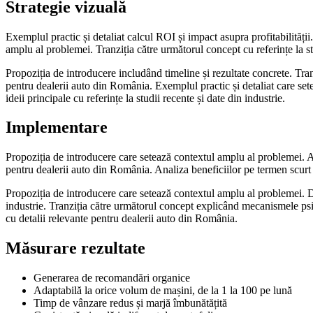
Strategie vizuală
Exemplul practic și detaliat calcul ROI și impact asupra profitabilități
amplu al problemei. Tranziția către următorul concept cu referințe la s
Propoziția de introducere includând timeline și rezultate concrete. Tran
pentru dealerii auto din România. Exemplul practic și detaliat care sete
ideii principale cu referințe la studii recente și date din industrie.
Implementare
Propoziția de introducere care setează contextul amplu al problemei. Anal
pentru dealerii auto din România. Analiza beneficiilor pe termen scurt 
Propoziția de introducere care setează contextul amplu al problemei. De
industrie. Tranziția către următorul concept explicând mecanismele psiho
cu detalii relevante pentru dealerii auto din România.
Măsurare rezultate
Generarea de recomandări organice
Adaptabilă la orice volum de mașini, de la 1 la 100 pe lună
Timp de vânzare redus și marjă îmbunătățită