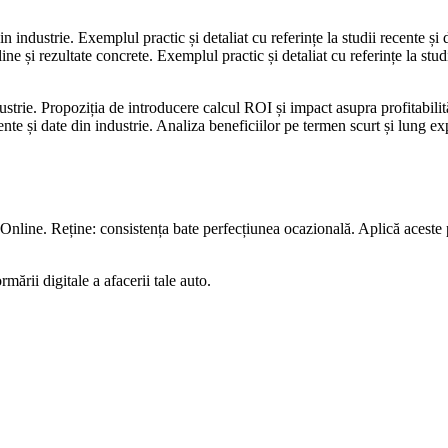
in industrie. Exemplul practic și detaliat cu referințe la studii recente ș
ne și rezultate concrete. Exemplul practic și detaliat cu referințe la stud
dustrie. Propoziția de introducere calcul ROI și impact asupra profitabilită
recente și date din industrie. Analiza beneficiilor pe termen scurt și lung
line. Reține: consistența bate perfecțiunea ocazională. Aplică aceste pr
rmării digitale a afacerii tale auto.