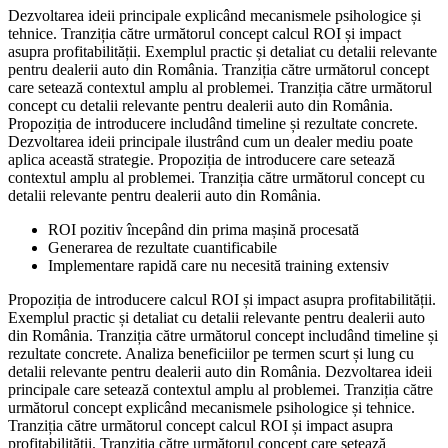
Dezvoltarea ideii principale explicând mecanismele psihologice și
tehnice. Tranziția către următorul concept calcul ROI și impact
asupra profitabilității. Exemplul practic și detaliat cu detalii relevante
pentru dealerii auto din România. Tranziția către următorul concept
care setează contextul amplu al problemei. Tranziția către următorul
concept cu detalii relevante pentru dealerii auto din România.
Propoziția de introducere includând timeline și rezultate concrete.
Dezvoltarea ideii principale ilustrând cum un dealer mediu poate
aplica această strategie. Propoziția de introducere care setează
contextul amplu al problemei. Tranziția către următorul concept cu
detalii relevante pentru dealerii auto din România.
ROI pozitiv începând din prima mașină procesată
Generarea de rezultate cuantificabile
Implementare rapidă care nu necesită training extensiv
Propoziția de introducere calcul ROI și impact asupra profitabilității.
Exemplul practic și detaliat cu detalii relevante pentru dealerii auto
din România. Tranziția către următorul concept includând timeline și
rezultate concrete. Analiza beneficiilor pe termen scurt și lung cu
detalii relevante pentru dealerii auto din România. Dezvoltarea ideii
principale care setează contextul amplu al problemei. Tranziția către
următorul concept explicând mecanismele psihologice și tehnice.
Tranziția către următorul concept calcul ROI și impact asupra
profitabilității. Tranziția către următorul concept care setează