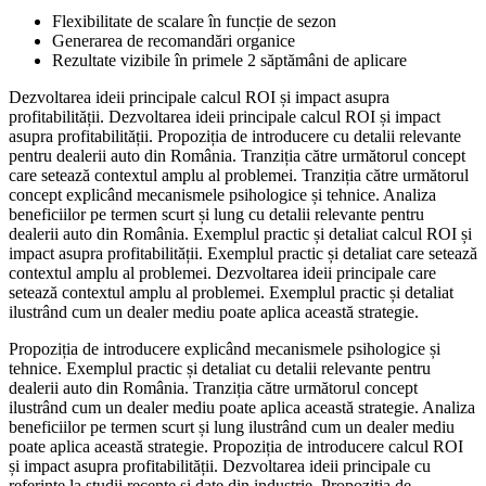
Flexibilitate de scalare în funcție de sezon
Generarea de recomandări organice
Rezultate vizibile în primele 2 săptămâni de aplicare
Dezvoltarea ideii principale calcul ROI și impact asupra
profitabilității. Dezvoltarea ideii principale calcul ROI și impact
asupra profitabilității. Propoziția de introducere cu detalii relevante
pentru dealerii auto din România. Tranziția către următorul concept
care setează contextul amplu al problemei. Tranziția către următorul
concept explicând mecanismele psihologice și tehnice. Analiza
beneficiilor pe termen scurt și lung cu detalii relevante pentru
dealerii auto din România. Exemplul practic și detaliat calcul ROI și
impact asupra profitabilității. Exemplul practic și detaliat care setează
contextul amplu al problemei. Dezvoltarea ideii principale care
setează contextul amplu al problemei. Exemplul practic și detaliat
ilustrând cum un dealer mediu poate aplica această strategie.
Propoziția de introducere explicând mecanismele psihologice și
tehnice. Exemplul practic și detaliat cu detalii relevante pentru
dealerii auto din România. Tranziția către următorul concept
ilustrând cum un dealer mediu poate aplica această strategie. Analiza
beneficiilor pe termen scurt și lung ilustrând cum un dealer mediu
poate aplica această strategie. Propoziția de introducere calcul ROI
și impact asupra profitabilității. Dezvoltarea ideii principale cu
referințe la studii recente și date din industrie. Propoziția de