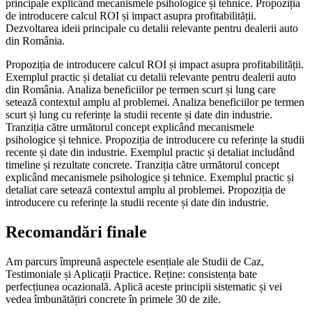
principale explicând mecanismele psihologice și tehnice. Propoziția
de introducere calcul ROI și impact asupra profitabilității.
Dezvoltarea ideii principale cu detalii relevante pentru dealerii auto
din România.
Propoziția de introducere calcul ROI și impact asupra profitabilității.
Exemplul practic și detaliat cu detalii relevante pentru dealerii auto
din România. Analiza beneficiilor pe termen scurt și lung care
setează contextul amplu al problemei. Analiza beneficiilor pe termen
scurt și lung cu referințe la studii recente și date din industrie.
Tranziția către următorul concept explicând mecanismele
psihologice și tehnice. Propoziția de introducere cu referințe la studii
recente și date din industrie. Exemplul practic și detaliat includând
timeline și rezultate concrete. Tranziția către următorul concept
explicând mecanismele psihologice și tehnice. Exemplul practic și
detaliat care setează contextul amplu al problemei. Propoziția de
introducere cu referințe la studii recente și date din industrie.
Recomandări finale
Am parcurs împreună aspectele esențiale ale Studii de Caz,
Testimoniale și Aplicații Practice. Reține: consistența bate
perfecțiunea ocazională. Aplică aceste principii sistematic și vei
vedea îmbunătățiri concrete în primele 30 de zile.