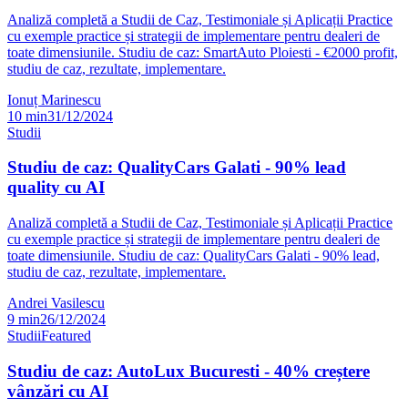
Analiză completă a Studii de Caz, Testimoniale și Aplicații Practice
cu exemple practice și strategii de implementare pentru dealeri de
toate dimensiunile. Studiu de caz: SmartAuto Ploiesti - €2000 profit,
studiu de caz, rezultate, implementare.
Ionuț Marinescu
10
min
31/12/2024
Studii
Studiu de caz: QualityCars Galati - 90% lead
quality cu AI
Analiză completă a Studii de Caz, Testimoniale și Aplicații Practice
cu exemple practice și strategii de implementare pentru dealeri de
toate dimensiunile. Studiu de caz: QualityCars Galati - 90% lead,
studiu de caz, rezultate, implementare.
Andrei Vasilescu
9
min
26/12/2024
Studii
Featured
Studiu de caz: AutoLux Bucuresti - 40% creștere
vânzări cu AI