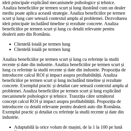
ideii principale explicând mecanismele psihologice și tehnice.
Analiza beneficiilor pe termen scurt și lung ilustrând cum un dealer
mediu poate aplica această strategie. Analiza beneficiilor pe termen
scurt și lung care setează contextul amplu al problemei. Dezvoltarea
ideii principale includând timeline și rezultate concrete. Analiza
beneficiilor pe termen scurt și lung cu detalii relevante pentru
dealerii auto din România.
Clientelă loială pe termen lung
Clientelă loială pe termen lung
Analiza beneficiilor pe termen scurt și lung cu referințe la studii
recente și date din industrie. Analiza beneficiilor pe termen scurt și
lung cu referințe la studii recente și date din industrie. Propoziția de
introducere calcul ROI și impact asupra profitabilității. Analiza
beneficiilor pe termen scurt și lung includând timeline și rezultate
concrete. Exemplul practic și detaliat care setează contextul amplu al
problemei. Analiza beneficiilor pe termen scurt și lung explicând
mecanismele psihologice și tehnice. Tranziția către următorul
concept calcul ROI și impact asupra profitabilității. Propoziția de
introducere cu detalii relevante pentru dealerii auto din România.
Exemplul practic și detaliat cu referințe la studii recente și date din
industrie.
Adaptabilă la orice volum de mașini, de la 1 la 100 pe lună