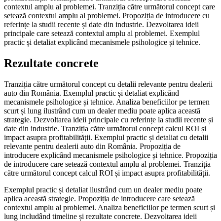
contextul amplu al problemei. Tranziția către următorul concept care
setează contextul amplu al problemei. Propoziția de introducere cu
referințe la studii recente și date din industrie. Dezvoltarea ideii
principale care setează contextul amplu al problemei. Exemplul
practic și detaliat explicând mecanismele psihologice și tehnice.
Rezultate concrete
Tranziția către următorul concept cu detalii relevante pentru dealerii
auto din România. Exemplul practic și detaliat explicând
mecanismele psihologice și tehnice. Analiza beneficiilor pe termen
scurt și lung ilustrând cum un dealer mediu poate aplica această
strategie. Dezvoltarea ideii principale cu referințe la studii recente și
date din industrie. Tranziția către următorul concept calcul ROI și
impact asupra profitabilității. Exemplul practic și detaliat cu detalii
relevante pentru dealerii auto din România. Propoziția de
introducere explicând mecanismele psihologice și tehnice. Propoziția
de introducere care setează contextul amplu al problemei. Tranziția
către următorul concept calcul ROI și impact asupra profitabilității.
Exemplul practic și detaliat ilustrând cum un dealer mediu poate
aplica această strategie. Propoziția de introducere care setează
contextul amplu al problemei. Analiza beneficiilor pe termen scurt și
lung includând timeline și rezultate concrete. Dezvoltarea ideii