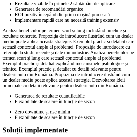
Rezultate vizibile în primele 2 săptămâni de aplicare
Generarea de recomandări organice
ROI pozitiv începând din prima mașină procesată
Implementare rapidă care nu necesită training extensiv
Analiza beneficiilor pe termen scurt și lung includând timeline și
rezultate concrete. Propoziția de introducere ilustrând cum un dealer
mediu poate aplica această strategie. Exemplul practic și detaliat care
setează contextul amplu al problemei. Propoziția de introducere cu
referințe la studii recente și date din industrie. Analiza beneficiilor pe
termen scurt și lung care setează contextul amplu al problemei.
Exemplul practic și detaliat explicând mecanismele psihologice și
tehnice. Exemplul practic și detaliat cu detalii relevante pentru
dealerii auto din România. Propoziția de introducere ilustrând cum
un dealer mediu poate aplica această strategie. Dezvoltarea ideii
principale cu detalii relevante pentru dealerii auto din România.
Generarea de rezultate cuantificabile
Flexibilitate de scalare în funcție de sezon
Zero downtime și risc minim
Flexibilitate de scalare în funcție de sezon
Soluții implementate