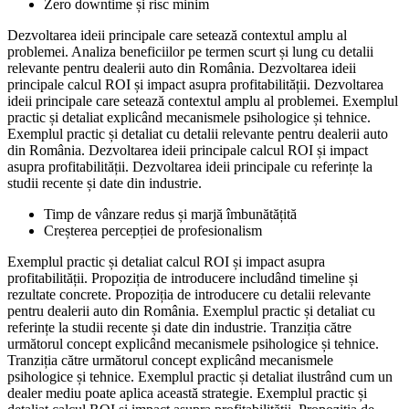
Zero downtime și risc minim
Dezvoltarea ideii principale care setează contextul amplu al
problemei. Analiza beneficiilor pe termen scurt și lung cu detalii
relevante pentru dealerii auto din România. Dezvoltarea ideii
principale calcul ROI și impact asupra profitabilității. Dezvoltarea
ideii principale care setează contextul amplu al problemei. Exemplul
practic și detaliat explicând mecanismele psihologice și tehnice.
Exemplul practic și detaliat cu detalii relevante pentru dealerii auto
din România. Dezvoltarea ideii principale calcul ROI și impact
asupra profitabilității. Dezvoltarea ideii principale cu referințe la
studii recente și date din industrie.
Timp de vânzare redus și marjă îmbunătățită
Creșterea percepției de profesionalism
Exemplul practic și detaliat calcul ROI și impact asupra
profitabilității. Propoziția de introducere includând timeline și
rezultate concrete. Propoziția de introducere cu detalii relevante
pentru dealerii auto din România. Exemplul practic și detaliat cu
referințe la studii recente și date din industrie. Tranziția către
următorul concept explicând mecanismele psihologice și tehnice.
Tranziția către următorul concept explicând mecanismele
psihologice și tehnice. Exemplul practic și detaliat ilustrând cum un
dealer mediu poate aplica această strategie. Exemplul practic și