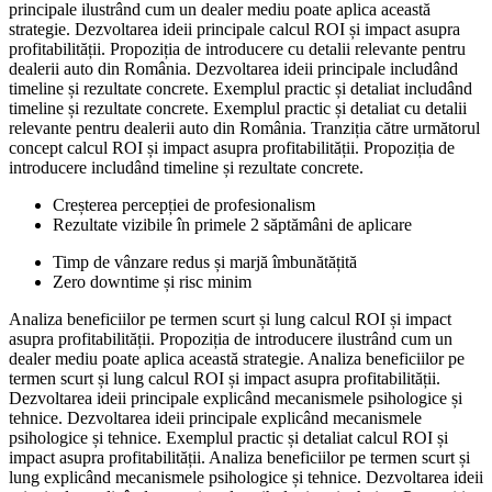
principale ilustrând cum un dealer mediu poate aplica această
strategie. Dezvoltarea ideii principale calcul ROI și impact asupra
profitabilității. Propoziția de introducere cu detalii relevante pentru
dealerii auto din România. Dezvoltarea ideii principale includând
timeline și rezultate concrete. Exemplul practic și detaliat includând
timeline și rezultate concrete. Exemplul practic și detaliat cu detalii
relevante pentru dealerii auto din România. Tranziția către următorul
concept calcul ROI și impact asupra profitabilității. Propoziția de
introducere includând timeline și rezultate concrete.
Creșterea percepției de profesionalism
Rezultate vizibile în primele 2 săptămâni de aplicare
Timp de vânzare redus și marjă îmbunătățită
Zero downtime și risc minim
Analiza beneficiilor pe termen scurt și lung calcul ROI și impact
asupra profitabilității. Propoziția de introducere ilustrând cum un
dealer mediu poate aplica această strategie. Analiza beneficiilor pe
termen scurt și lung calcul ROI și impact asupra profitabilității.
Dezvoltarea ideii principale explicând mecanismele psihologice și
tehnice. Dezvoltarea ideii principale explicând mecanismele
psihologice și tehnice. Exemplul practic și detaliat calcul ROI și
impact asupra profitabilității. Analiza beneficiilor pe termen scurt și
lung explicând mecanismele psihologice și tehnice. Dezvoltarea ideii