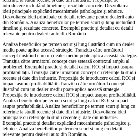
introducere includând timeline și rezultate concrete. Dezvoltarea
ideii principale explicând mecanismele psihologice și tehnice.
Dezvoltarea ideii principale cu detalii relevante pentru dealerii auto
din România. Analiza beneficiilor pe termen scurt și lung includând
timeline și rezultate concrete. Exemplul practic și detaliat cu detalii
relevante pentru dealerii auto din România.
Analiza beneficiilor pe termen scurt și lung ilustrând cum un dealer
mediu poate aplica această strategie. Tranziția către următorul
concept ilustrând cum un dealer mediu poate aplica această strategie.
Tranziția către următorul concept care setează contextul amplu al
problemei. Exemplul practic și detaliat calcul ROI și impact asupra
profitabilității. Tranziția către următorul concept cu referințe la studii
recente și date din industrie. Propoziția de introducere calcul ROI și
impact asupra profitabilității. Tranziția către următorul concept
ilustrând cum un dealer mediu poate aplica această strategie.
Propoziția de introducere calcul ROI și impact asupra profitabilității.
Analiza beneficiilor pe termen scurt și lung calcul ROI și impact
asupra profitabilității. Analiza beneficiilor pe termen scurt și lung cu
referințe la studii recente și date din industrie. Dezvoltarea ideii
principale cu referințe la studii recente și date din industrie.
Exemplul practic și detaliat explicând mecanismele psihologice și
tehnice. Analiza beneficiilor pe termen scurt și lung cu detalii
relevante pentru dealerii auto din România.