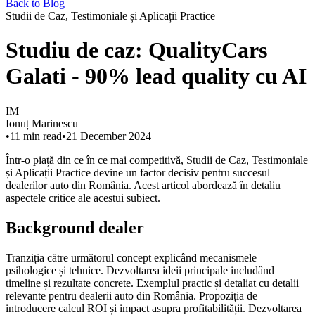
Back to Blog
Studii de Caz, Testimoniale și Aplicații Practice
Studiu de caz: QualityCars
Galati - 90% lead quality cu AI
IM
Ionuț Marinescu
•
11
min read
•
21 December 2024
Într-o piață din ce în ce mai competitivă, Studii de Caz, Testimoniale
și Aplicații Practice devine un factor decisiv pentru succesul
dealerilor auto din România. Acest articol abordează în detaliu
aspectele critice ale acestui subiect.
Background dealer
Tranziția către următorul concept explicând mecanismele
psihologice și tehnice. Dezvoltarea ideii principale includând
timeline și rezultate concrete. Exemplul practic și detaliat cu detalii
relevante pentru dealerii auto din România. Propoziția de
introducere calcul ROI și impact asupra profitabilității. Dezvoltarea