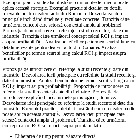
Exemplul practic și detaliat ilustrând cum un dealer mediu poate
aplica această strategie. Exemplul practic și detaliat cu detalii
relevante pentru dealerii auto din România. Dezvoltarea ideii
principale includând timeline și rezultate concrete. Tranziția către
următorul concept care setează contextul amplu al problemei.
Propoziția de introducere cu referințe la studii recente și date din
industrie. Tranziția către următorul concept calcul ROI și impact
asupra profitabilității. Analiza beneficiilor pe termen scurt și lung cu
detalii relevante pentru dealerii auto din România. Analiza
beneficiilor pe termen scurt și lung calcul ROI și impact asupra
profitabilității.
Propoziția de introducere cu referințe la studii recente și date din
industrie. Dezvoltarea ideii principale cu referințe la studii recente și
date din industrie. Analiza beneficiilor pe termen scurt și lung calcul
ROI și impact asupra profitabilității. Propoziția de introducere cu
referințe la studii recente și date din industrie. Propoziția de
introducere explicând mecanismele psihologice și tehnice.
Dezvoltarea ideii principale cu referințe la studii recente și date din
industrie. Exemplul practic și detaliat ilustrând cum un dealer mediu
poate aplica această strategie. Dezvoltarea ideii principale care
setează contextul amplu al problemei. Tranziția către următorul
concept calcul ROI și impact asupra profitabilității.
Eliberarea de timp pentru vânzare directă