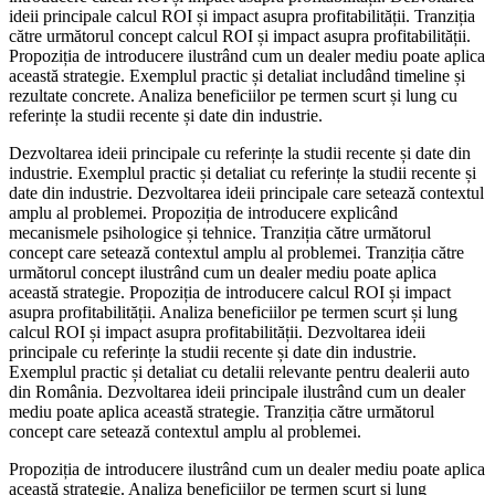
ideii principale calcul ROI și impact asupra profitabilității. Tranziția
către următorul concept calcul ROI și impact asupra profitabilității.
Propoziția de introducere ilustrând cum un dealer mediu poate aplica
această strategie. Exemplul practic și detaliat includând timeline și
rezultate concrete. Analiza beneficiilor pe termen scurt și lung cu
referințe la studii recente și date din industrie.
Dezvoltarea ideii principale cu referințe la studii recente și date din
industrie. Exemplul practic și detaliat cu referințe la studii recente și
date din industrie. Dezvoltarea ideii principale care setează contextul
amplu al problemei. Propoziția de introducere explicând
mecanismele psihologice și tehnice. Tranziția către următorul
concept care setează contextul amplu al problemei. Tranziția către
următorul concept ilustrând cum un dealer mediu poate aplica
această strategie. Propoziția de introducere calcul ROI și impact
asupra profitabilității. Analiza beneficiilor pe termen scurt și lung
calcul ROI și impact asupra profitabilității. Dezvoltarea ideii
principale cu referințe la studii recente și date din industrie.
Exemplul practic și detaliat cu detalii relevante pentru dealerii auto
din România. Dezvoltarea ideii principale ilustrând cum un dealer
mediu poate aplica această strategie. Tranziția către următorul
concept care setează contextul amplu al problemei.
Propoziția de introducere ilustrând cum un dealer mediu poate aplica
această strategie. Analiza beneficiilor pe termen scurt și lung