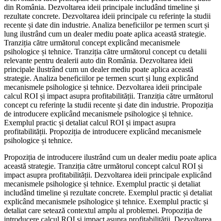
din România. Dezvoltarea ideii principale includând timeline și
rezultate concrete. Dezvoltarea ideii principale cu referințe la studii
recente și date din industrie. Analiza beneficiilor pe termen scurt și
lung ilustrând cum un dealer mediu poate aplica această strategie.
Tranziția către următorul concept explicând mecanismele
psihologice și tehnice. Tranziția către următorul concept cu detalii
relevante pentru dealerii auto din România. Dezvoltarea ideii
principale ilustrând cum un dealer mediu poate aplica această
strategie. Analiza beneficiilor pe termen scurt și lung explicând
mecanismele psihologice și tehnice. Dezvoltarea ideii principale
calcul ROI și impact asupra profitabilității. Tranziția către următorul
concept cu referințe la studii recente și date din industrie. Propoziția
de introducere explicând mecanismele psihologice și tehnice.
Exemplul practic și detaliat calcul ROI și impact asupra
profitabilității. Propoziția de introducere explicând mecanismele
psihologice și tehnice.
Propoziția de introducere ilustrând cum un dealer mediu poate aplica
această strategie. Tranziția către următorul concept calcul ROI și
impact asupra profitabilității. Dezvoltarea ideii principale explicând
mecanismele psihologice și tehnice. Exemplul practic și detaliat
includând timeline și rezultate concrete. Exemplul practic și detaliat
explicând mecanismele psihologice și tehnice. Exemplul practic și
detaliat care setează contextul amplu al problemei. Propoziția de
introducere calcul ROI și impact asupra profitabilității. Dezvoltarea