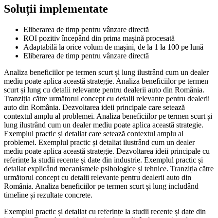
Soluții implementate
Eliberarea de timp pentru vânzare directă
ROI pozitiv începând din prima mașină procesată
Adaptabilă la orice volum de mașini, de la 1 la 100 pe lună
Eliberarea de timp pentru vânzare directă
Analiza beneficiilor pe termen scurt și lung ilustrând cum un dealer
mediu poate aplica această strategie. Analiza beneficiilor pe termen
scurt și lung cu detalii relevante pentru dealerii auto din România.
Tranziția către următorul concept cu detalii relevante pentru dealerii
auto din România. Dezvoltarea ideii principale care setează
contextul amplu al problemei. Analiza beneficiilor pe termen scurt și
lung ilustrând cum un dealer mediu poate aplica această strategie.
Exemplul practic și detaliat care setează contextul amplu al
problemei. Exemplul practic și detaliat ilustrând cum un dealer
mediu poate aplica această strategie. Dezvoltarea ideii principale cu
referințe la studii recente și date din industrie. Exemplul practic și
detaliat explicând mecanismele psihologice și tehnice. Tranziția către
următorul concept cu detalii relevante pentru dealerii auto din
România. Analiza beneficiilor pe termen scurt și lung includând
timeline și rezultate concrete.
Exemplul practic și detaliat cu referințe la studii recente și date din