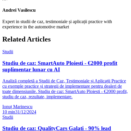
Andrei Vasilescu
Expert in studii de caz, testimoniale și aplicații practice with
experience in the automotive market
Related Articles
Studii
Studiu de caz: SmartAuto Ploiesti - €2000 profit
suplimentar lunar cu AI
Analiză completă a Studii de Caz, Testimoniale și Aplicații Practice
cu exemple practice și strategii de implementare pentru dealeri de
toate dimensiunile. Studiu de caz: SmartAuto Ploiesti - €2000 profit,
studiu de caz, rezultate, implementare.
Ionuț Marinescu
10
min
31/12/2024
Studii
Studiu de caz: QualityCars Galati - 90% lead