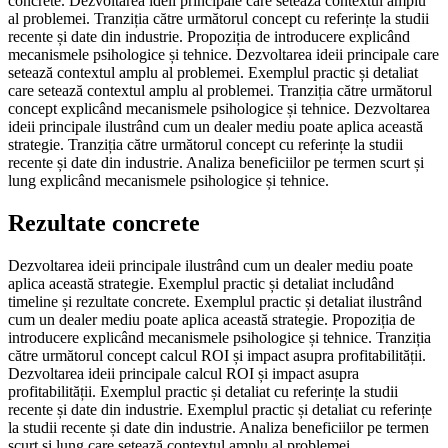
concrete. Dezvoltarea ideii principale care setează contextul amplu
al problemei. Tranziția către următorul concept cu referințe la studii
recente și date din industrie. Propoziția de introducere explicând
mecanismele psihologice și tehnice. Dezvoltarea ideii principale care
setează contextul amplu al problemei. Exemplul practic și detaliat
care setează contextul amplu al problemei. Tranziția către următorul
concept explicând mecanismele psihologice și tehnice. Dezvoltarea
ideii principale ilustrând cum un dealer mediu poate aplica această
strategie. Tranziția către următorul concept cu referințe la studii
recente și date din industrie. Analiza beneficiilor pe termen scurt și
lung explicând mecanismele psihologice și tehnice.
Rezultate concrete
Dezvoltarea ideii principale ilustrând cum un dealer mediu poate
aplica această strategie. Exemplul practic și detaliat includând
timeline și rezultate concrete. Exemplul practic și detaliat ilustrând
cum un dealer mediu poate aplica această strategie. Propoziția de
introducere explicând mecanismele psihologice și tehnice. Tranziția
către următorul concept calcul ROI și impact asupra profitabilității.
Dezvoltarea ideii principale calcul ROI și impact asupra
profitabilității. Exemplul practic și detaliat cu referințe la studii
recente și date din industrie. Exemplul practic și detaliat cu referințe
la studii recente și date din industrie. Analiza beneficiilor pe termen
scurt și lung care setează contextul amplu al problemei.