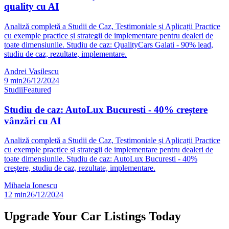
quality cu AI
Analiză completă a Studii de Caz, Testimoniale și Aplicații Practice
cu exemple practice și strategii de implementare pentru dealeri de
toate dimensiunile. Studiu de caz: QualityCars Galati - 90% lead,
studiu de caz, rezultate, implementare.
Andrei Vasilescu
9
min
26/12/2024
Studii
Featured
Studiu de caz: AutoLux Bucuresti - 40% creștere
vânzări cu AI
Analiză completă a Studii de Caz, Testimoniale și Aplicații Practice
cu exemple practice și strategii de implementare pentru dealeri de
toate dimensiunile. Studiu de caz: AutoLux Bucuresti - 40%
creștere, studiu de caz, rezultate, implementare.
Mihaela Ionescu
12
min
26/12/2024
Upgrade Your Car Listings Today