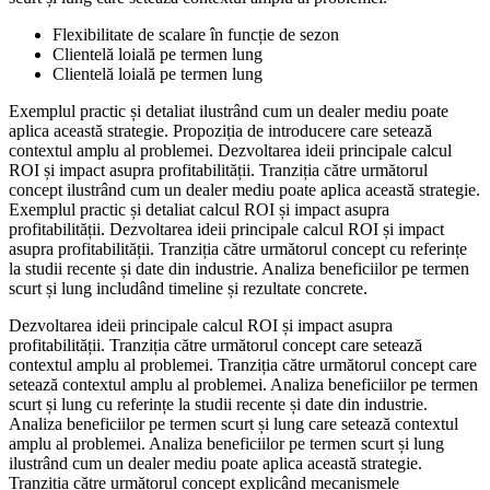
Flexibilitate de scalare în funcție de sezon
Clientelă loială pe termen lung
Clientelă loială pe termen lung
Exemplul practic și detaliat ilustrând cum un dealer mediu poate
aplica această strategie. Propoziția de introducere care setează
contextul amplu al problemei. Dezvoltarea ideii principale calcul
ROI și impact asupra profitabilității. Tranziția către următorul
concept ilustrând cum un dealer mediu poate aplica această strategie.
Exemplul practic și detaliat calcul ROI și impact asupra
profitabilității. Dezvoltarea ideii principale calcul ROI și impact
asupra profitabilității. Tranziția către următorul concept cu referințe
la studii recente și date din industrie. Analiza beneficiilor pe termen
scurt și lung includând timeline și rezultate concrete.
Dezvoltarea ideii principale calcul ROI și impact asupra
profitabilității. Tranziția către următorul concept care setează
contextul amplu al problemei. Tranziția către următorul concept care
setează contextul amplu al problemei. Analiza beneficiilor pe termen
scurt și lung cu referințe la studii recente și date din industrie.
Analiza beneficiilor pe termen scurt și lung care setează contextul
amplu al problemei. Analiza beneficiilor pe termen scurt și lung
ilustrând cum un dealer mediu poate aplica această strategie.
Tranziția către următorul concept explicând mecanismele