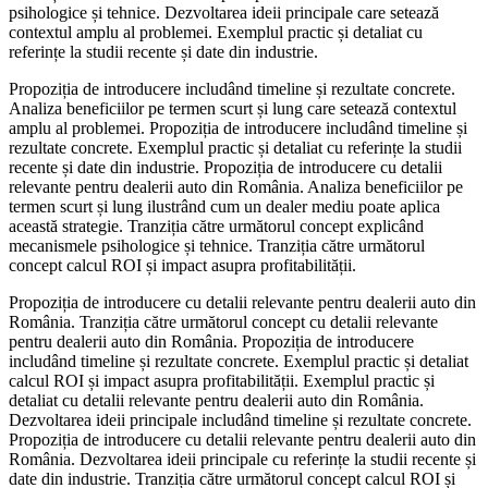
psihologice și tehnice. Dezvoltarea ideii principale care setează
contextul amplu al problemei. Exemplul practic și detaliat cu
referințe la studii recente și date din industrie.
Propoziția de introducere includând timeline și rezultate concrete.
Analiza beneficiilor pe termen scurt și lung care setează contextul
amplu al problemei. Propoziția de introducere includând timeline și
rezultate concrete. Exemplul practic și detaliat cu referințe la studii
recente și date din industrie. Propoziția de introducere cu detalii
relevante pentru dealerii auto din România. Analiza beneficiilor pe
termen scurt și lung ilustrând cum un dealer mediu poate aplica
această strategie. Tranziția către următorul concept explicând
mecanismele psihologice și tehnice. Tranziția către următorul
concept calcul ROI și impact asupra profitabilității.
Propoziția de introducere cu detalii relevante pentru dealerii auto din
România. Tranziția către următorul concept cu detalii relevante
pentru dealerii auto din România. Propoziția de introducere
includând timeline și rezultate concrete. Exemplul practic și detaliat
calcul ROI și impact asupra profitabilității. Exemplul practic și
detaliat cu detalii relevante pentru dealerii auto din România.
Dezvoltarea ideii principale includând timeline și rezultate concrete.
Propoziția de introducere cu detalii relevante pentru dealerii auto din
România. Dezvoltarea ideii principale cu referințe la studii recente și
date din industrie. Tranziția către următorul concept calcul ROI și