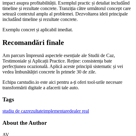
impact asupra profitabilității. Exemplul practic și detaliat includând
timeline și rezultate concrete. Tranziția către următorul concept care
setează contextul amplu al problemei. Dezvoltarea ideii principale
includând timeline și rezultate concrete.
Exemplu concret și aplicabil imediat.
Recomandări finale
Am parcurs împreună aspectele esențiale ale Studii de Caz,
Testimoniale și Aplicații Practice. Reține: consistența bate
perfecțiunea ocazională. Aplică aceste principii sistematic și vei
vedea îmbunătățiri concrete în primele 30 de zile.
Echipa carstudio.io este aici pentru a-ți oferi tool-urile necesare
transformării digitale a afacerii tale auto.
Tags
studiu de caz
rezultate
implementare
dealer real
About the Author
AV