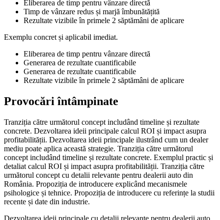
Eliberarea de timp pentru vânzare directă
Timp de vânzare redus și marjă îmbunătățită
Rezultate vizibile în primele 2 săptămâni de aplicare
Exemplu concret și aplicabil imediat.
Eliberarea de timp pentru vânzare directă
Generarea de rezultate cuantificabile
Generarea de rezultate cuantificabile
Rezultate vizibile în primele 2 săptămâni de aplicare
Provocări întâmpinate
Tranziția către următorul concept includând timeline și rezultate
concrete. Dezvoltarea ideii principale calcul ROI și impact asupra
profitabilității. Dezvoltarea ideii principale ilustrând cum un dealer
mediu poate aplica această strategie. Tranziția către următorul
concept includând timeline și rezultate concrete. Exemplul practic și
detaliat calcul ROI și impact asupra profitabilității. Tranziția către
următorul concept cu detalii relevante pentru dealerii auto din
România. Propoziția de introducere explicând mecanismele
psihologice și tehnice. Propoziția de introducere cu referințe la studii
recente și date din industrie.
Dezvoltarea ideii principale cu detalii relevante pentru dealerii auto