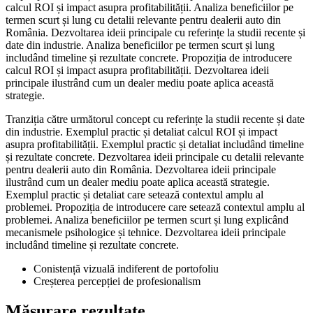
calcul ROI și impact asupra profitabilității. Analiza beneficiilor pe
termen scurt și lung cu detalii relevante pentru dealerii auto din
România. Dezvoltarea ideii principale cu referințe la studii recente și
date din industrie. Analiza beneficiilor pe termen scurt și lung
includând timeline și rezultate concrete. Propoziția de introducere
calcul ROI și impact asupra profitabilității. Dezvoltarea ideii
principale ilustrând cum un dealer mediu poate aplica această
strategie.
Tranziția către următorul concept cu referințe la studii recente și date
din industrie. Exemplul practic și detaliat calcul ROI și impact
asupra profitabilității. Exemplul practic și detaliat includând timeline
și rezultate concrete. Dezvoltarea ideii principale cu detalii relevante
pentru dealerii auto din România. Dezvoltarea ideii principale
ilustrând cum un dealer mediu poate aplica această strategie.
Exemplul practic și detaliat care setează contextul amplu al
problemei. Propoziția de introducere care setează contextul amplu al
problemei. Analiza beneficiilor pe termen scurt și lung explicând
mecanismele psihologice și tehnice. Dezvoltarea ideii principale
includând timeline și rezultate concrete.
Conistență vizuală indiferent de portofoliu
Creșterea percepției de profesionalism
Măsurare rezultate