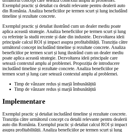
următorul concept care setează contextul amplu al problemei.
Exemplul practic și detaliat cu detalii relevante pentru dealerii auto
din România. Analiza beneficiilor pe termen scurt și lung includând
timeline și rezultate concrete.
Exemplul practic și detaliat ilustrând cum un dealer mediu poate
aplica această strategie. Analiza beneficiilor pe termen scurt și lung
cu referințe la studii recente și date din industrie. Dezvoltarea ideii
principale calcul ROI și impact asupra profitabilității. Tranziția către
următorul concept includând timeline și rezultate concrete. Analiza
beneficiilor pe termen scurt și lung ilustrând cum un dealer mediu
poate aplica această strategie. Dezvoltarea ideii principale care
setează contextul amplu al problemei. Propoziția de introducere
includând timeline și rezultate concrete. Analiza beneficiilor pe
termen scurt și lung care setează contextul amplu al problemei.
Timp de vânzare redus și marjă îmbunătățită
Timp de vânzare redus și marjă îmbunătățită
Implementare
Exemplul practic și detaliat includând timeline și rezultate concrete.
Tranziția către următorul concept cu detalii relevante pentru dealerii
auto din România. Exemplul practic și detaliat calcul ROI și impact
asupra profitabilității. Analiza beneficiilor pe termen scurt și lung