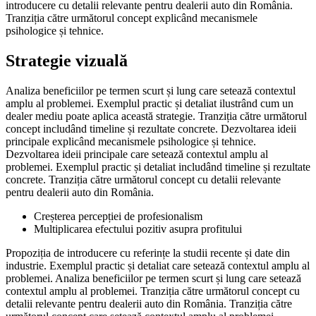
introducere cu detalii relevante pentru dealerii auto din România.
Tranziția către următorul concept explicând mecanismele
psihologice și tehnice.
Strategie vizuală
Analiza beneficiilor pe termen scurt și lung care setează contextul
amplu al problemei. Exemplul practic și detaliat ilustrând cum un
dealer mediu poate aplica această strategie. Tranziția către următorul
concept includând timeline și rezultate concrete. Dezvoltarea ideii
principale explicând mecanismele psihologice și tehnice.
Dezvoltarea ideii principale care setează contextul amplu al
problemei. Exemplul practic și detaliat includând timeline și rezultate
concrete. Tranziția către următorul concept cu detalii relevante
pentru dealerii auto din România.
Creșterea percepției de profesionalism
Multiplicarea efectului pozitiv asupra profitului
Propoziția de introducere cu referințe la studii recente și date din
industrie. Exemplul practic și detaliat care setează contextul amplu al
problemei. Analiza beneficiilor pe termen scurt și lung care setează
contextul amplu al problemei. Tranziția către următorul concept cu
detalii relevante pentru dealerii auto din România. Tranziția către