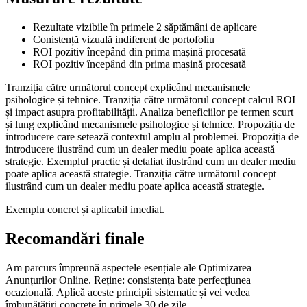
Rezultate vizibile în primele 2 săptămâni de aplicare
Conistență vizuală indiferent de portofoliu
ROI pozitiv începând din prima mașină procesată
ROI pozitiv începând din prima mașină procesată
Tranziția către următorul concept explicând mecanismele
psihologice și tehnice. Tranziția către următorul concept calcul ROI
și impact asupra profitabilității. Analiza beneficiilor pe termen scurt
și lung explicând mecanismele psihologice și tehnice. Propoziția de
introducere care setează contextul amplu al problemei. Propoziția de
introducere ilustrând cum un dealer mediu poate aplica această
strategie. Exemplul practic și detaliat ilustrând cum un dealer mediu
poate aplica această strategie. Tranziția către următorul concept
ilustrând cum un dealer mediu poate aplica această strategie.
Exemplu concret și aplicabil imediat.
Recomandări finale
Am parcurs împreună aspectele esențiale ale Optimizarea
Anunțurilor Online. Reține: consistența bate perfecțiunea
ocazională. Aplică aceste principii sistematic și vei vedea
îmbunătățiri concrete în primele 30 de zile.