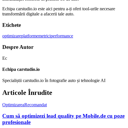
Echipa carstudio.io este aici pentru a-ți oferi tool-urile necesare
transformării digitale a afacerii tale auto.
Etichete
optimizare
platforme
metrici
performance
Despre Autor
Ec
Echipa carstudio.io
Specialiștii carstudio.io în fotografie auto și tehnologie AI
Articole Înrudite
Optimizarea
Recomandat
Cum să optimizezi lead quality pe Mobile.de cu poze
profesionale