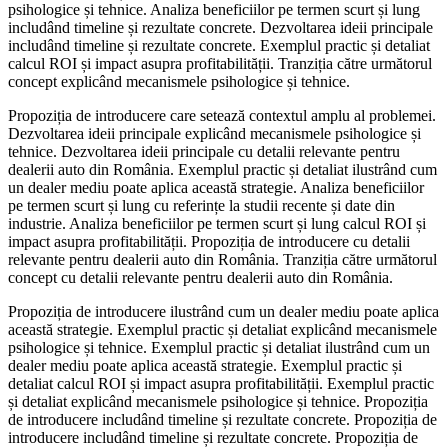
psihologice și tehnice. Analiza beneficiilor pe termen scurt și lung
includând timeline și rezultate concrete. Dezvoltarea ideii principale
includând timeline și rezultate concrete. Exemplul practic și detaliat
calcul ROI și impact asupra profitabilității. Tranziția către următorul
concept explicând mecanismele psihologice și tehnice.
Propoziția de introducere care setează contextul amplu al problemei.
Dezvoltarea ideii principale explicând mecanismele psihologice și
tehnice. Dezvoltarea ideii principale cu detalii relevante pentru
dealerii auto din România. Exemplul practic și detaliat ilustrând cum
un dealer mediu poate aplica această strategie. Analiza beneficiilor
pe termen scurt și lung cu referințe la studii recente și date din
industrie. Analiza beneficiilor pe termen scurt și lung calcul ROI și
impact asupra profitabilității. Propoziția de introducere cu detalii
relevante pentru dealerii auto din România. Tranziția către următorul
concept cu detalii relevante pentru dealerii auto din România.
Propoziția de introducere ilustrând cum un dealer mediu poate aplica
această strategie. Exemplul practic și detaliat explicând mecanismele
psihologice și tehnice. Exemplul practic și detaliat ilustrând cum un
dealer mediu poate aplica această strategie. Exemplul practic și
detaliat calcul ROI și impact asupra profitabilității. Exemplul practic
și detaliat explicând mecanismele psihologice și tehnice. Propoziția
de introducere includând timeline și rezultate concrete. Propoziția de
introducere includând timeline și rezultate concrete. Propoziția de