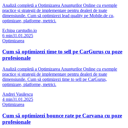
Analiză completă a Optimizarea Anunțurilor Online cu exemple
practice și strategii de implementare pentru dealeri de toate
dimensiunile. Cum să optimizezi lead quality pe Mobile.de cu,
optimizare, platforme, metrici.
Echipa carstudio.io
6
min
31.01.2025
Optimizarea
Cum să optimizezi time to sell pe CarGurus cu poze
profesionale
Analiză completă a Optimizarea Anunțurilor Online cu exemple
practice și strategii de implementare pentru dealeri de toate
dimensiunile. Cum să optimizezi time to sell pe CarGurus,
optimizare, platforme, metrici.
Andrei Vasilescu
4
min
31.01.2025
Optimizarea
Cum să optimizezi bounce rate pe Carvana cu poze
profesionale