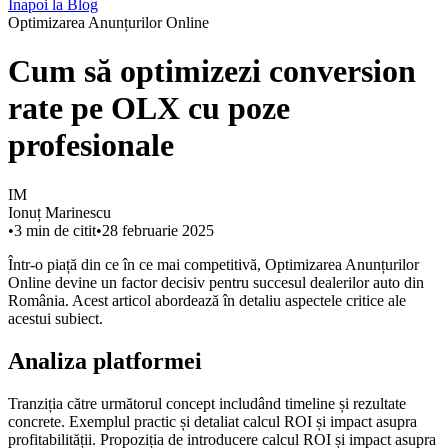
Înapoi la Blog
Optimizarea Anunțurilor Online
Cum să optimizezi conversion
rate pe OLX cu poze
profesionale
IM
Ionuț Marinescu
•
3
min de citit
•
28 februarie 2025
Într-o piață din ce în ce mai competitivă, Optimizarea Anunțurilor
Online devine un factor decisiv pentru succesul dealerilor auto din
România. Acest articol abordează în detaliu aspectele critice ale
acestui subiect.
Analiza platformei
Tranziția către următorul concept includând timeline și rezultate
concrete. Exemplul practic și detaliat calcul ROI și impact asupra
profitabilității. Propoziția de introducere calcul ROI și impact asupra