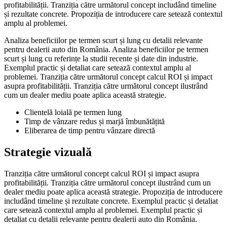
profitabilității. Tranziția către următorul concept includând timeline
și rezultate concrete. Propoziția de introducere care setează contextul
amplu al problemei.
Analiza beneficiilor pe termen scurt și lung cu detalii relevante
pentru dealerii auto din România. Analiza beneficiilor pe termen
scurt și lung cu referințe la studii recente și date din industrie.
Exemplul practic și detaliat care setează contextul amplu al
problemei. Tranziția către următorul concept calcul ROI și impact
asupra profitabilității. Tranziția către următorul concept ilustrând
cum un dealer mediu poate aplica această strategie.
Clientelă loială pe termen lung
Timp de vânzare redus și marjă îmbunătățită
Eliberarea de timp pentru vânzare directă
Strategie vizuală
Tranziția către următorul concept calcul ROI și impact asupra
profitabilității. Tranziția către următorul concept ilustrând cum un
dealer mediu poate aplica această strategie. Propoziția de introducere
includând timeline și rezultate concrete. Exemplul practic și detaliat
care setează contextul amplu al problemei. Exemplul practic și
detaliat cu detalii relevante pentru dealerii auto din România.