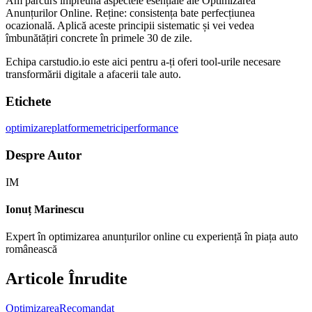
Am parcurs împreună aspectele esențiale ale Optimizarea
Anunțurilor Online. Reține: consistența bate perfecțiunea
ocazională. Aplică aceste principii sistematic și vei vedea
îmbunătățiri concrete în primele 30 de zile.
Echipa carstudio.io este aici pentru a-ți oferi tool-urile necesare
transformării digitale a afacerii tale auto.
Etichete
optimizare
platforme
metrici
performance
Despre Autor
IM
Ionuț Marinescu
Expert în optimizarea anunțurilor online cu experiență în piața auto
românească
Articole Înrudite
Optimizarea
Recomandat