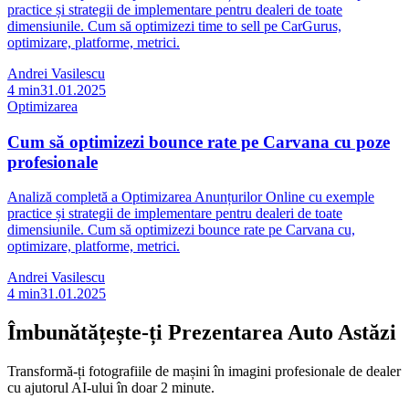
practice și strategii de implementare pentru dealeri de toate
dimensiunile. Cum să optimizezi time to sell pe CarGurus,
optimizare, platforme, metrici.
Andrei Vasilescu
4
min
31.01.2025
Optimizarea
Cum să optimizezi bounce rate pe Carvana cu poze
profesionale
Analiză completă a Optimizarea Anunțurilor Online cu exemple
practice și strategii de implementare pentru dealeri de toate
dimensiunile. Cum să optimizezi bounce rate pe Carvana cu,
optimizare, platforme, metrici.
Andrei Vasilescu
4
min
31.01.2025
Îmbunătățește-ți Prezentarea Auto Astăzi
Transformă-ți fotografiile de mașini în imagini profesionale de dealer
cu ajutorul AI-ului în doar 2 minute.