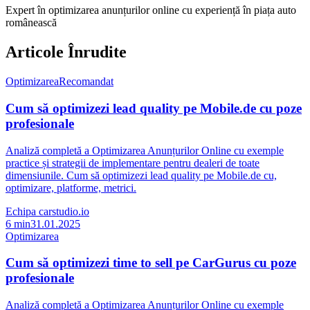
Expert în optimizarea anunțurilor online cu experiență în piața auto
românească
Articole Înrudite
Optimizarea
Recomandat
Cum să optimizezi lead quality pe Mobile.de cu poze
profesionale
Analiză completă a Optimizarea Anunțurilor Online cu exemple
practice și strategii de implementare pentru dealeri de toate
dimensiunile. Cum să optimizezi lead quality pe Mobile.de cu,
optimizare, platforme, metrici.
Echipa carstudio.io
6
min
31.01.2025
Optimizarea
Cum să optimizezi time to sell pe CarGurus cu poze
profesionale
Analiză completă a Optimizarea Anunțurilor Online cu exemple