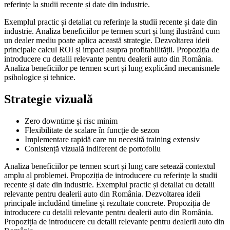
referințe la studii recente și date din industrie.
Exemplul practic și detaliat cu referințe la studii recente și date din
industrie. Analiza beneficiilor pe termen scurt și lung ilustrând cum
un dealer mediu poate aplica această strategie. Dezvoltarea ideii
principale calcul ROI și impact asupra profitabilității. Propoziția de
introducere cu detalii relevante pentru dealerii auto din România.
Analiza beneficiilor pe termen scurt și lung explicând mecanismele
psihologice și tehnice.
Strategie vizuală
Zero downtime și risc minim
Flexibilitate de scalare în funcție de sezon
Implementare rapidă care nu necesită training extensiv
Conistență vizuală indiferent de portofoliu
Analiza beneficiilor pe termen scurt și lung care setează contextul
amplu al problemei. Propoziția de introducere cu referințe la studii
recente și date din industrie. Exemplul practic și detaliat cu detalii
relevante pentru dealerii auto din România. Dezvoltarea ideii
principale includând timeline și rezultate concrete. Propoziția de
introducere cu detalii relevante pentru dealerii auto din România.
Propoziția de introducere cu detalii relevante pentru dealerii auto din