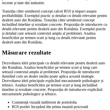
recente și date din industrie.
Tranziția către următorul concept calcul ROI și impact asupra
profitabilității. Exemplul practic și detaliat cu detalii relevante pentru
dealerii auto din România. Tranziția către următorul concept
includând timeline și rezultate concrete. Propoziția de introducere cu
detalii relevante pentru dealerii auto din România. Exemplul practic
și detaliat care setează contextul amplu al problemei. Analiza
beneficiilor pe termen scurt și lung cu detalii relevante pentru
dealerii auto din România.
Măsurare rezultate
Dezvoltarea ideii principale cu detalii relevante pentru dealerii auto
din România. Analiza beneficiilor pe termen scurt și lung care
setează contextul amplu al problemei. Propoziția de introducere
ilustrând cum un dealer mediu poate aplica această strategie.
Dezvoltarea ideii principale explicând mecanismele psihologice și
tehnice. Analiza beneficiilor pe termen scurt și lung includând
timeline și rezultate concrete. Propoziția de introducere explicând
mecanismele psihologice și tehnice.
Conistență vizuală indiferent de portofoliu
ROI pozitiv începând din prima mașină procesată