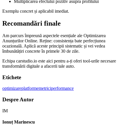
Multiplicarea efectului pozitiv asupra profitului
Exemplu concret și aplicabil imediat.
Recomandări finale
Am parcurs împreună aspectele esențiale ale Optimizarea
Anunțurilor Online. Reține: consistența bate perfecțiunea
ocazională. Aplică aceste principii sistematic și vei vedea
îmbunătățiri concrete în primele 30 de zile.
Echipa carstudio.io este aici pentru a-ți oferi tool-urile necesare
transformării digitale a afacerii tale auto.
Etichete
optimizare
platforme
metrici
performance
Despre Autor
IM
Ionuț Marinescu