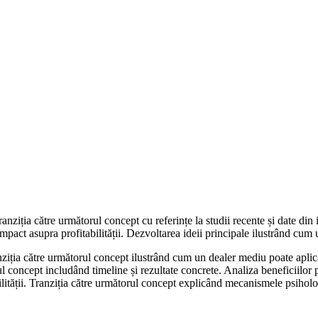
anziția către următorul concept cu referințe la studii recente și date din
impact asupra profitabilității. Dezvoltarea ideii principale ilustrând cum
nziția către următorul concept ilustrând cum un dealer mediu poate aplica
 concept includând timeline și rezultate concrete. Analiza beneficiilor 
lității. Tranziția către următorul concept explicând mecanismele psiholo