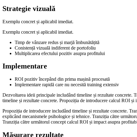
Strategie vizuală
Exemplu concret și aplicabil imediat.
Exemplu concret și aplicabil imediat.
Timp de vânzare redus și marjă îmbunătățită
Conistență vizuală indiferent de portofoliu
Multiplicarea efectului pozitiv asupra profitului
Implementare
ROI pozitiv începând din prima mașină procesată
Implementare rapidă care nu necesită training extensiv
Dezvoltarea ideii principale includând timeline și rezultate concrete. Tr
timeline și rezultate concrete. Propoziția de introducere calcul ROI și 
Propoziția de introducere includând timeline și rezultate concrete. Tra
explicând mecanismele psihologice și tehnice. Tranziția către următorul
Tranziția către următorul concept calcul ROI și impact asupra profitabi
Măsurare rezultate