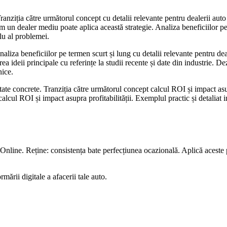
 Tranziția către următorul concept cu detalii relevante pentru dealerii au
 cum un dealer mediu poate aplica această strategie. Analiza beneficiilor 
lu al problemei.
naliza beneficiilor pe termen scurt și lung cu detalii relevante pentru de
a ideii principale cu referințe la studii recente și date din industrie. D
nice.
tate concrete. Tranziția către următorul concept calcul ROI și impact asup
lcul ROI și impact asupra profitabilității. Exemplul practic și detaliat i
line. Reține: consistența bate perfecțiunea ocazională. Aplică aceste pr
rmării digitale a afacerii tale auto.