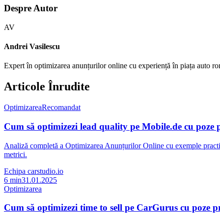
Despre Autor
AV
Andrei Vasilescu
Expert în optimizarea anunțurilor online cu experiență în piața auto 
Articole Înrudite
Optimizarea
Recomandat
Cum să optimizezi lead quality pe Mobile.de cu poze 
Analiză completă a Optimizarea Anunțurilor Online cu exemple practice
metrici.
Echipa carstudio.io
6
min
31.01.2025
Optimizarea
Cum să optimizezi time to sell pe CarGurus cu poze p