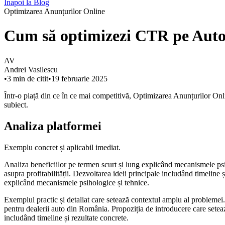
Înapoi la Blog
Optimizarea Anunțurilor Online
Cum să optimizezi CTR pe Autov
AV
Andrei Vasilescu
•
3
min de citit
•
19 februarie 2025
Într-o piață din ce în ce mai competitivă, Optimizarea Anunțurilor Onli
subiect.
Analiza platformei
Exemplu concret și aplicabil imediat.
Analiza beneficiilor pe termen scurt și lung explicând mecanismele psih
asupra profitabilității. Dezvoltarea ideii principale includând timeline
explicând mecanismele psihologice și tehnice.
Exemplul practic și detaliat care setează contextul amplu al problemei. 
pentru dealerii auto din România. Propoziția de introducere care setea
includând timeline și rezultate concrete.