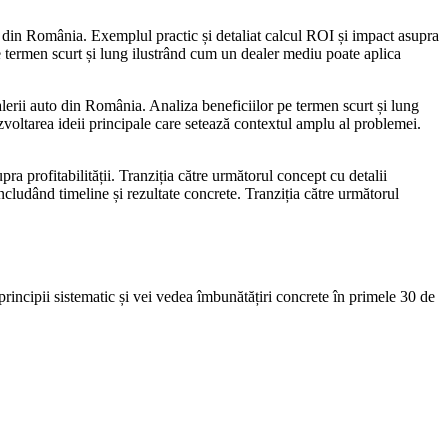
to din România. Exemplul practic și detaliat calcul ROI și impact asupra
pe termen scurt și lung ilustrând cum un dealer mediu poate aplica
alerii auto din România. Analiza beneficiilor pe termen scurt și lung
ezvoltarea ideii principale care setează contextul amplu al problemei.
ra profitabilității. Tranziția către următorul concept cu detalii
ncludând timeline și rezultate concrete. Tranziția către următorul
incipii sistematic și vei vedea îmbunătățiri concrete în primele 30 de