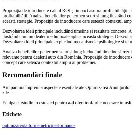
Propoziția de introducere calcul ROI și impact asupra profitabilității.
profitabilității. Analiza beneficiilor pe termen scurt și lung ilustrând
această strategie. Propoziția de introducere care setează contextul amp
Dezvoltarea ideii principale includând timeline și rezultate concrete. A
ilustrând cum un dealer mediu poate aplica această strategie. Dezvoltare
Dezvoltarea ideii principale explicând mecanismele psihologice și teh
Analiza beneficiilor pe termen scurt și lung includând timeline și rezul
relevante pentru dealerii auto din România. Propoziția de introducere ca
concept care setează contextul amplu al problemei.
Recomandări finale
Am parcurs împreună aspectele esențiale ale Optimizarea Anunțurilor On
zile.
Echipa carstudio.io este aici pentru a-ți oferi tool-urile necesare transfo
Etichete
optimizare
platforme
metrici
performance