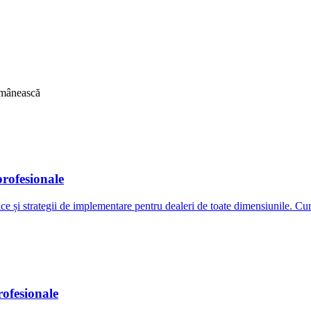
românească
profesionale
 și strategii de implementare pentru dealeri de toate dimensiunile. Cum
rofesionale