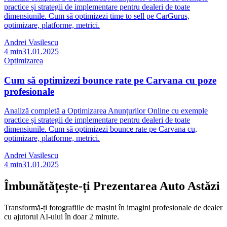
practice și strategii de implementare pentru dealeri de toate
dimensiunile. Cum să optimizezi time to sell pe CarGurus,
optimizare, platforme, metrici.
Andrei Vasilescu
4
min
31.01.2025
Optimizarea
Cum să optimizezi bounce rate pe Carvana cu poze
profesionale
Analiză completă a Optimizarea Anunțurilor Online cu exemple
practice și strategii de implementare pentru dealeri de toate
dimensiunile. Cum să optimizezi bounce rate pe Carvana cu,
optimizare, platforme, metrici.
Andrei Vasilescu
4
min
31.01.2025
Îmbunătățește-ți Prezentarea Auto Astăzi
Transformă-ți fotografiile de mașini în imagini profesionale de dealer
cu ajutorul AI-ului în doar 2 minute.