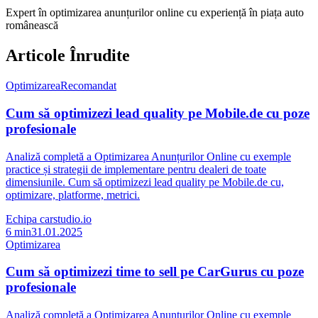
Expert în optimizarea anunțurilor online cu experiență în piața auto
românească
Articole Înrudite
Optimizarea
Recomandat
Cum să optimizezi lead quality pe Mobile.de cu poze
profesionale
Analiză completă a Optimizarea Anunțurilor Online cu exemple
practice și strategii de implementare pentru dealeri de toate
dimensiunile. Cum să optimizezi lead quality pe Mobile.de cu,
optimizare, platforme, metrici.
Echipa carstudio.io
6
min
31.01.2025
Optimizarea
Cum să optimizezi time to sell pe CarGurus cu poze
profesionale
Analiză completă a Optimizarea Anunțurilor Online cu exemple