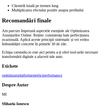
Clientelă loială pe termen lung
Multiplicarea efectului pozitiv asupra profitului
Recomandări finale
Am parcurs împreună aspectele esențiale ale Optimizarea
Anunțurilor Online. Reține: consistența bate perfecțiunea
ocazională. Aplică aceste principii sistematic și vei vedea
îmbunătățiri concrete în primele 30 de zile.
Echipa carstudio.io este aici pentru a-ți oferi tool-urile necesare
transformării digitale a afacerii tale auto.
Etichete
optimizare
platforme
metrici
performance
Despre Autor
MI
Mihaela Ionescu